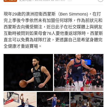
現年29歲的澳洲控衛西蒙斯（Ben Simmons)，在打
完上季後今季依然未有加盟任何球隊，作為前狀元和
西蒙斯去向備受關注，近日此子在社交媒體上與網友
互動時被問到如果母會76人要他重返球隊時，西蒙斯
直言可以免費為球隊打波，更透露自己是希望身體完
全健康才重返賽場。
+1