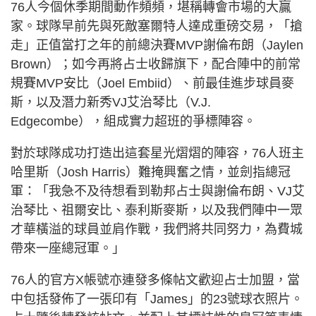
76人今個休季期間動作頻頻，堪稱轉會市場的大贏
家。球隊早前先與死敵塞爾特人達成重磅交易，「搶
走」正值當打之年的前總決賽MVP謝倫布朗（Jaylen
Brown）；如今再將占士收歸旗下，配合陣中的前常
規賽MVP安比（Joel Embiid）、前最佳進步球員麥
斯，以及潛力新秀VJ艾治琴比（V.J.
Edgecombe），組成實力超班的爭標陣容。
對於球隊成功打造出這套星光熠熠的陣容，76人班主
哈里斯（Josh Harris）難掩興奮之情，並劍指總冠
軍：「我急不及待想看到勒邦占士與謝倫布朗、VJ艾
治琴比、祖爾安比、泰利斯麥斯，以及我們陣中一眾
才華橫溢的球員並肩作戰，我們將共同努力，為費城
帶來一座總冠軍。」
76人的官方X帳號亦連發多條帖文歡迎占士加盟，當
中包括發佈了一張印有「James」的23號球衣照片。