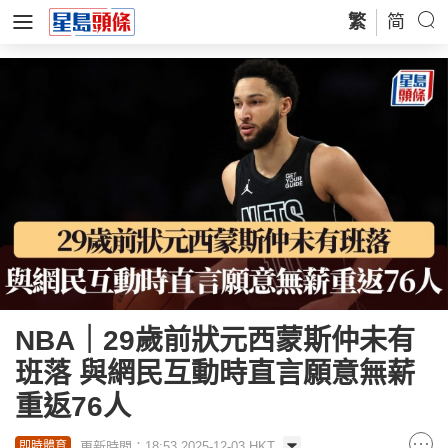
繁
简
NBA｜29歲前狀元西蒙斯仲未有
班落 與網民互動時直言願意無薪
重返76人
更新時間：18:53 2025-12-03 HKT
即時體育