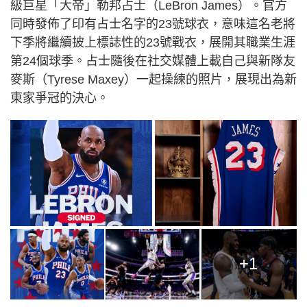
級巨星「大帝」勒邦占士（LeBron James）。官方
同時發佈了印有占士名字的23號球衣，意味這名老將
下季將繼續披上標誌性的23號戰衣，展開其職業生涯
第24個球季。占士隨後在社交媒體上載自己與新隊友
麥斯（Tyrese Maxey）一起操練的照片，展現出為新
東家爭冠的決心。
+1