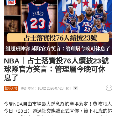
NBA｜占士落實投76人續披23號
球隊官方笑言：管理層今晚可休
息了
更新時間：18:02 2026-07-28 HKT
籃球天地
今夏NBA自由市場最大懸念終於塵埃落定！費城76人
今日（28日）透過社交媒體正式宣佈，簽下41歲的超