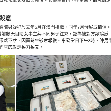
故意攻擊女友致命部位。女事主目前仍在留醫，情況穩定
殺意
姓陳男疑犯於去年5月在澳門相識，同年7月發展成情侶
發前數天目睹女事主與不同男子往來，認為被對方欺騙感
深感不忿，因而萌生殺意報復。事發當日下午3時，陳男
酒店房取走餐刀餐叉。