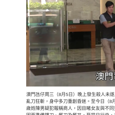
L
U
o
n
a
m
d
u
澳門氹仔周三（8月5日）晚上發生殺人未
e
t
d
e
:
亂刀狂斬，身中多刀重創昏迷。至今日（8
3
5
.
歲姓陳男疑犯報稱商人，因目睹女友與不同
6
4
%