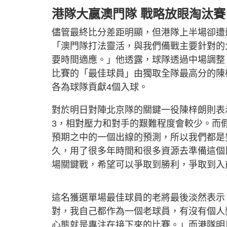
港隊大贏澳門隊 戰略放眼淘汰
儘管最終比分差距明顯，但港隊上半場卻遭
「澳門隊打法靈活，與我們備戰主要針對的
要時間適應。」他透露，球隊透過中場調整
比賽的「最佳球員」由獨取全隊最高分的陳
各為球隊貢獻4個入球。
對於明日對陣北京隊的關鍵一役陳梓朗則表
3，相對壓力和對手的艱難程度會較少。而
預期之中的一個出線的預測，所以我們都是
久，用了很多年時間和很多資源去準備這個
場關鍵戰，希望可以爭取到勝利，爭取到入
這名獲選單場最佳球員的老將最後淡然表示
對，我自己都作為一個老球員，有沒有個人
心態就是專注在接下來的比賽。」而港隊明