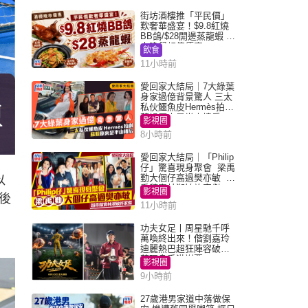
街坊酒樓推「平民價」
歎奢華盛宴！$9.8紅燒
BB鴿/$28開邊蒸龍蝦 3
大晚餐超值優惠
飲食
11小時前
愛回家大結局｜7大綠葉
身家過億背景驚人 三太
私伙鱷魚皮Hermès拍劇
蘇姐原來是半山樓后
影視圈
8小時前
愛回家大結局｜「Philip
仔」驚喜現身聚會 梁禹
勤大個仔高過樊亦敏 超
以
乖黐實林淑敏許家傑
影視圈
後
11小時前
功夫女足丨周星馳千呼
萬喚終出來！偕劉嘉玲
迪麗熱巴超狂陣容破天
荒現身香港謝票
影視圈
9小時前
27歲港男家道中落做保