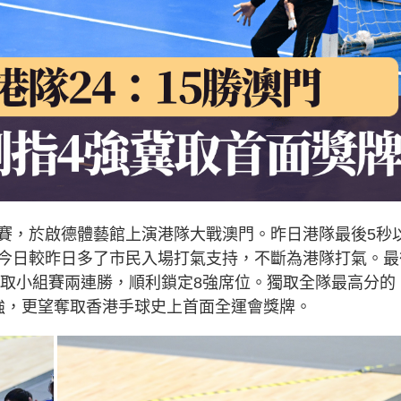
賽，於啟德體藝館上演港隊大戰澳門。昨日港隊最後5秒
今日較昨日多了市民入場打氣支持，不斷為港隊打氣。最
豪取小組賽兩連勝，順利鎖定8強席位。獨取全隊最高分的
強，更望奪取香港手球史上首面全運會獎牌。