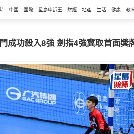
時
中國
國際
星島申訴王
財經
地產
生活
健康
教
澳門成功殺入8強 劍指4強冀取首面獎