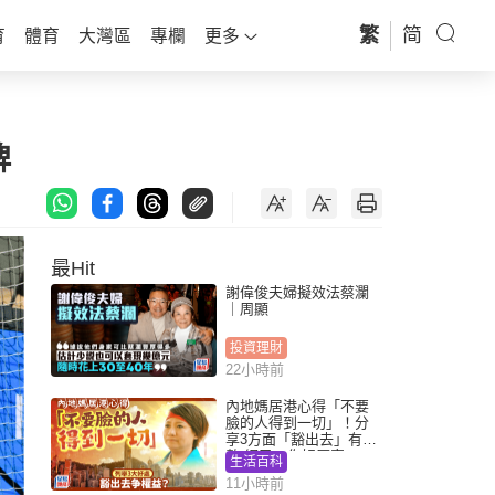
繁
简
育
體育
大灣區
專欄
更多
牌
最Hit
謝偉俊夫婦擬效法蔡瀾
｜周顯
投資理財
22小時前
內地媽居港心得「不要
臉的人得到一切」！分
享3方面「豁出去」有著
數 網民：你好厲害
生活百科
11小時前