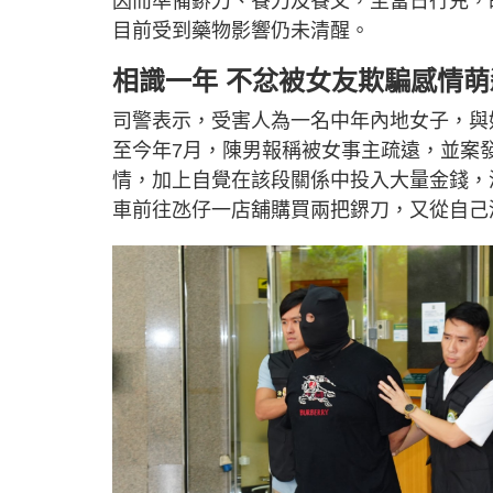
因而準備鎅刀、餐刀及餐叉，至當日行兇，
目前受到藥物影響仍未清醒。
相識一年 不忿被女友欺騙感情萌
司警表示，受害人為一名中年內地女子，與
至今年7月，陳男報稱被女事主疏遠，並案
情，加上自覺在該段關係中投入大量金錢，
車前往氹仔一店舖購買兩把鎅刀，又從自己