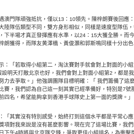
賽
遇澳門隊頑強抵抗，僅以13：10領先。陳梓朗賽後回應
大陸隊伍類型不同，雙方身形相似，同樣是速度型隊伍，
，下半場才真正發揮應有水準，以24：15大獲全勝。而
梓朗獲得，而隊友黄澤橋、黃俊灝和郭斯鳴同樣十分出色
示：「若取得小組第二，淘汰賽對手就會對上對面的小組
假設明天打敵北京也好，我們會對上對面小組第2，都是
努力去爭取。」他強調團隊目標明確：「 我們籌備了這
比賽，我們認為自己這一刻其實已經準備好，特別是7號
前四名，希望能夠拿到香港手球隊史上第一面的獎牌。」
：「其實沒有特別感受，始終打到這個水平都是平常心應
獎項對我來說是沒有甚麼影響。現在完了這場比賽，我們
日下午4時將與北京隊交鋒，爭取更佳小組排名，為衝擊