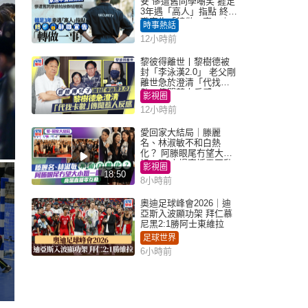
安 慘遭舊同學嘲笑 捱足
3年遇「高人」指點 終辭
職宣告「轉做一事」｜
時事熱話
Juicy叮
12小時前
黎彼得離世丨黎樹德被
封「李泳漢2.0」 老父剛
離世急於澄清「代找卡
數」傳聞惹人反感
影視圈
12小時前
愛回家大結局｜滕麗
名、林淑敏不和白熱
化？ 阿滕眼尾冇望大小
姐一眼 商場直播零互動
影視圈
18:50
8小時前
奧迪足球峰會2026｜迪
亞斯入波顯功架 拜仁慕
尼黑2:1勝阿士東維拉
足球世界
6小時前