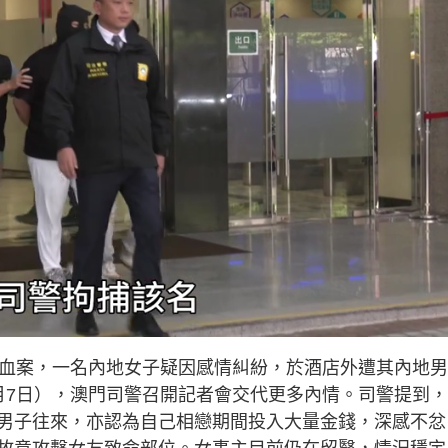
遂血案，一名內地女子疑因感情糾紛，於酒店外遭其內地
月7日），澳門司警召開記者會交代更多內情。司警提到，
男子往來，亦認為自己相戀期間投入大量金錢，深感不忿