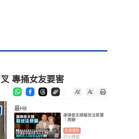
叉 專捅女友要害
最Hit
謝偉俊夫婦擬效法蔡瀾
｜周顯
投資理財
22小時前