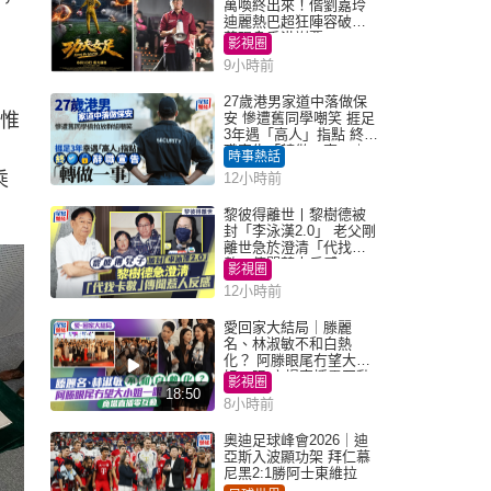
，
萬喚終出來！偕劉嘉玲
迪麗熱巴超狂陣容破天
荒現身香港謝票
影視圈
9小時前
27歲港男家道中落做保
。惟
安 慘遭舊同學嘲笑 捱足
3年遇「高人」指點 終辭
職宣告「轉做一事」｜
時事熱話
Juicy叮
乘
12小時前
黎彼得離世丨黎樹德被
封「李泳漢2.0」 老父剛
離世急於澄清「代找卡
數」傳聞惹人反感
影視圈
12小時前
愛回家大結局｜滕麗
名、林淑敏不和白熱
化？ 阿滕眼尾冇望大小
姐一眼 商場直播零互動
影視圈
18:50
8小時前
奧迪足球峰會2026｜迪
亞斯入波顯功架 拜仁慕
尼黑2:1勝阿士東維拉