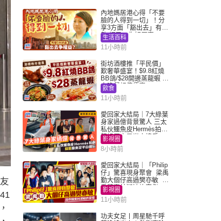
內地媽居港心得「不要
臉的人得到一切」！分
享3方面「豁出去」有著
數 網民：你好厲害
生活百科
11小時前
街坊酒樓推「平民價」
歎奢華盛宴！$9.8紅燒
BB鴿/$28開邊蒸龍蝦 3
大晚餐超值優惠
飲食
11小時前
愛回家大結局｜7大綠葉
身家過億背景驚人 三太
私伙鱷魚皮Hermès拍劇
蘇姐原來是半山樓后
影視圈
8小時前
愛回家大結局｜「Philip
仔」驚喜現身聚會 梁禹
勤大個仔高過樊亦敏 超
男友
乖黐實林淑敏許家傑
影視圈
41
11小時前
，
功夫女足丨周星馳千呼