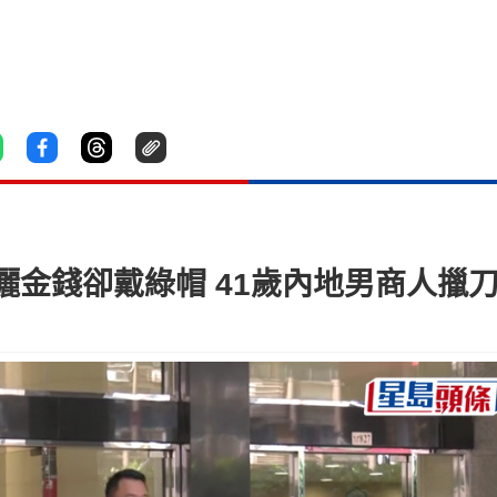
金錢卻戴綠帽 41歲內地男商人擸刀