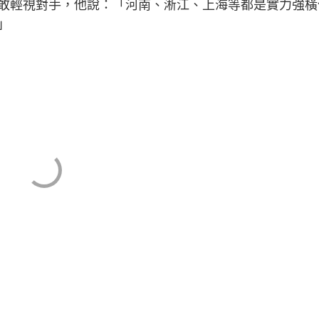
敢輕視對手，他說：「河南、淅江、上海等都是實力強橫
」