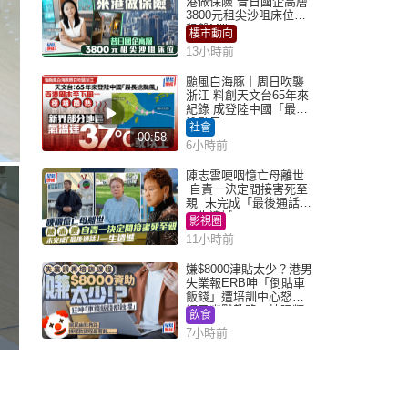
港做保險 昔日國企高層
3800元租尖沙咀床位｜
租盤Million
樓市動向
13小時前
颱風白海豚｜周日吹襲
浙江 料創天文台65年來
紀錄 成登陸中國「最長
途颱風」
社會
00:58
6小時前
陳志雲哽咽憶亡母離世
自責一決定間接害死至
親 未完成「最後通話」
一生遺憾
影視圈
11小時前
嫌$8000津貼太少？港男
失業報ERB呻「倒貼車
飯錢」遭培訓中心怒轟
網民幽默教路：揀呢類
飲食
課程唔會蝕...
7小時前