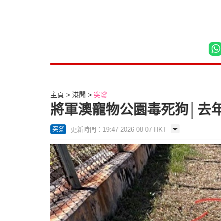
主頁
港聞
突發
將軍澳寵物公園毒死狗│去
更新時間：19:47 2026-08-07 HKT
突發