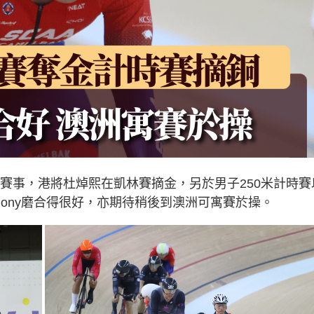
日賽事，港將杜焯熙在凱林賽摘金，另於男子250米計時賽
thony磨合得很好，亦期待稍後到澳洲可寓賽於操。