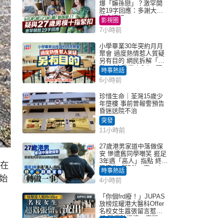
爆「嫲孫戀」？激罕開
腔19字回應：多謝大家
掛念近況
影視圈
7小時前
小學畢業30年突約月月
聚會 過度熱情惹人質疑
另有目的 網民拆解「扮
熟」4大動機｜Juicy叮
時事熱話
6小時前
珍惜生命｜荃灣15歲少
年墮樓 事前曾報警預告
昏迷送院不治
突發
11小時前
27歲港男家道中落做保
安 慘遭舊同學嘲笑 捱足
3年遇「高人」指點 終辭
，在
職宣告「轉做一事」｜
時事熱話
Juicy叮
始
4小時前
「你個frd廢！」JUPAS
放榜炫耀港大醫科Offer
名校女生囂張留言惹眾