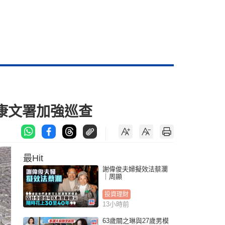
康文署加強巡查
最Hit
謝偉俊夫婦擬效法蔡瀾
｜周顯
投資理財
13小時前
63歲關之琳與27歲男模