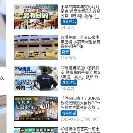
小學畢業30年突約月月
聚會 過度熱情惹人質疑
另有目的 網民拆解「扮
熟」4大動機｜Juicy叮
時事熱話
6小時前
珍惜生命｜荃灣15歲少
年墮樓 事前曾報警預告
昏迷送院不治
突發
11小時前
27歲港男家道中落做保
安 慘遭舊同學嘲笑 捱足
3年遇「高人」指點 終辭
以
職宣告「轉做一事」｜
時事熱話
Juicy叮
4小時前
「你個frd廢！」JUPAS
放榜炫耀港大醫科Offer
名校女生囂張留言惹眾
怒 醫學院澄清：宣稱
時事熱話
「40.5分獲錄取」不符事
2026-08-06 17:40 HKT
實｜Juicy叮
40歲港漂棄百萬年薪來