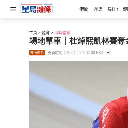
港聞
娛樂
最Hit
即
主頁
體育
即時體育
場地單車｜杜焯熙凱林賽奪
更新時間：20:04 2025-07-06 HKT
即時體育