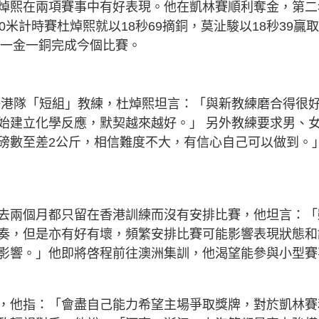
焯熙在兩項賽事中有好表現。他在凱林賽順利奪金，第二
米計時賽杜焯熙就以18秒69摘銅，莫沚駿以18秒39贏
以一金一銅完成今個比賽。
en出任港隊「短組」教練，杜焯熙坦言：「與新教練磨合得很
始建立化學反應，默契越來越好。」 另外教練要求男、
磅數至差2公斤，相信難度不大，有信心自己可以做到。
去兩個月都只留在香港訓練而沒有安排比賽，他坦言：「
奏，但是亦有好有壞，頻繁安排比賽可能影響表現狀態和
影響。」他即將啓程前往澳洲集訓，他渴望能參與小型賽
，他指：「會盡自己能力希望主場爭取獎牌，對於凱林賽