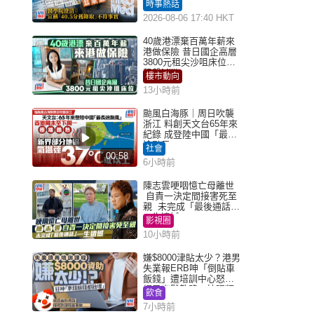
怒 醫學院澄清：宣稱
時事熱話
「40.5分獲錄取」不符事
2026-08-06 17:40 HKT
實｜Juicy叮
40歲港漂棄百萬年薪來
港做保險 昔日國企高層
3800元租尖沙咀床位｜
租盤Million
樓市動向
13小時前
颱風白海豚｜周日吹襲
浙江 料創天文台65年來
紀錄 成登陸中國「最長
途颱風」
社會
00:58
6小時前
陳志雲哽咽憶亡母離世
自責一決定間接害死至
親 未完成「最後通話」
一生遺憾
影視圈
10小時前
嫌$8000津貼太少？港男
失業報ERB呻「倒貼車
飯錢」遭培訓中心怒轟
網民幽默教路：揀呢類
飲食
課程唔會蝕...
7小時前