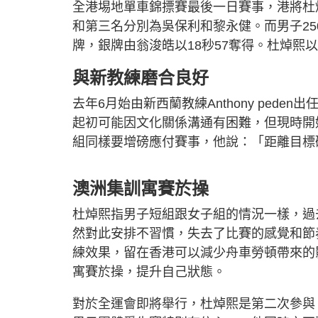
全港埸地單車錦摽賽最後一日賽事，港將杜
和第三名分別為吳保利和黎永健。而男子250
牌，銀牌由翁浚皓以18秒57奪得。杜焯熙
與新教練磨合良好
去年6月始由新西蘭教練Anthony ped
起初可能因文化關係溝通有困難，但現時開
組同樣要增磅應付賽事，他說：「距離目標
澳洲集訓寓賽於操
杜焯熙指男子短組跟女子組的情況一樣，過
然對此安排不習慣，失去了比賽的感覺和節
練效果，留在香港可以減少舟車勞頓帶來的
寓賽於操，提升自己狀態。
對於全運會即將舉行，杜焯熙是第二次參與