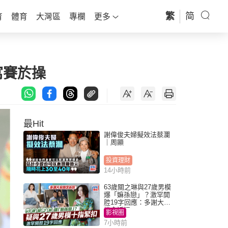
繁
简
育
體育
大灣區
專欄
更多
寓賽於操
最Hit
謝偉俊夫婦擬效法蔡瀾
｜周顯
投資理財
14小時前
63歲關之琳與27歲男模
爆「嫲孫戀」？激罕開
腔19字回應：多謝大家
掛念近況
影視圈
7小時前