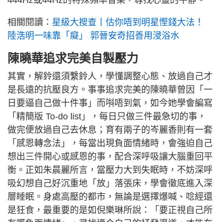
444Hz或44Hz的特殊頻率音樂，尋找心靈的平靜。
相關閱讀：
星級大搜查丨估你唔到明星慳錢大法！
陸浩明一味靠「癡」 郭晉安奇招善用浸浴水
陳曉華追求完美自製壓力
其實，解鈴還須繫鈴人，學懂調整心態、放過自己才
是長遠的抗壓良方。事事追求完美的陳曉華曾因「一
日要逼自己做十件事」而唞唔到氣，如今她學會編寫
「精簡版 To-do list」，每日只做三件最急切的事，
做完便放過自己去休息；育有兩子的岑麗香則有一套
「感恩轉念法」，每當出現負面情緒時，會強迫自己
想出三件開心或感恩的事，配合深呼吸讓大腦重回平
衡。正如朱晨麗所言，當壓力大到失眠時，不妨深呼
吸幻想自己好沉重地「放」落張床，學會徹底進入深
層睡眠。身處高壓的都市，無論是選擇爆喊、唸經還
是狂食，最重要的是如倪樂琳所說：「要正視自己所