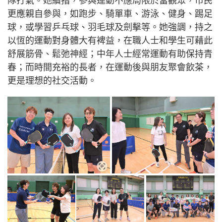
隊打氣。她續指，參與運動不應局限於當觀眾，市民
更應親自參與，如跑步、騎單車、游泳、健身、踢足
球，或學習乒乓球、羽毛球及劍擊等。她強調，持之
以恆的運動對身體大有裨益，在職人士和學生可藉此
舒展筋骨、鬆弛神經；中年人士經常運動有助保持青
春；而時間充裕的長者，在運動後與朋友聚會飲茶，
更是理想的社交活動。