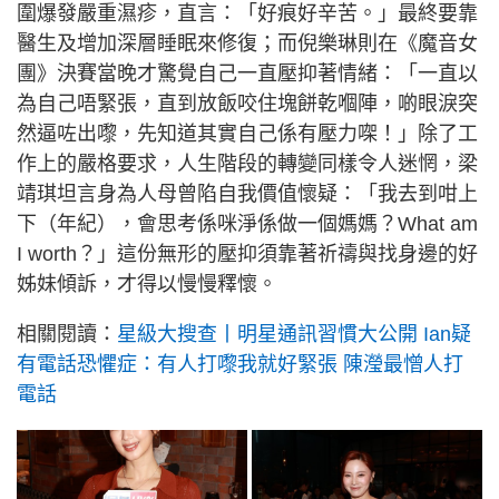
圍爆發嚴重濕疹，直言：「好痕好辛苦。」最終要靠
醫生及增加深層睡眠來修復；而倪樂琳則在《魔音女
團》決賽當晚才驚覺自己一直壓抑著情緒：「一直以
為自己唔緊張，直到放飯咬住塊餅乾嗰陣，啲眼淚突
然逼咗出嚟，先知道其實自己係有壓力㗎！」除了工
作上的嚴格要求，人生階段的轉變同樣令人迷惘，梁
靖琪坦言身為人母曾陷自我價值懷疑：「我去到咁上
下（年紀），會思考係咪淨係做一個媽媽？What am
I worth？」這份無形的壓抑須靠著祈禱與找身邊的好
姊妹傾訴，才得以慢慢釋懷。
相關閱讀：
星級大搜查丨明星通訊習慣大公開 Ian疑
有電話恐懼症：有人打嚟我就好緊張 陳瀅最憎人打
電話