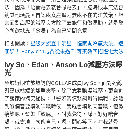
法，因為「唔衝落去就會碌落去」，腦海根本無法容
納其他煩憂。自認處女座壓力無處不在的江美儀，坦
言面對高壓的減壓良方除了去旅行和做運動，就是隨
心所欲地靠「食嘢」為自己瞬間充電！
相關閱讀：
星級大搜查｜明星「慳家開冷氣大法」逐
個睇！ BabyJohn電費從未過千 專家教四招慳電大法
Ivy So、Edan、Anson Lo減壓方法曝
光
至於近期忙於填詞的COLLAR成員Ivy So，面對死線
與靈感枯竭的雙重夾擊，除了靠看動漫減壓，更自創
了獨家的搞笑秘技：「譬如我填緊詞嘅時候呢，諗唔
到嗰個音要填啲咩嘅時候，我就會填啲同音嘅、但係
搞笑嘅，譬如『放屁』，咁我覺得，嘩，好好啱音
喎，就會填一句俾自己，嗯，開心笑下，咁我就覺