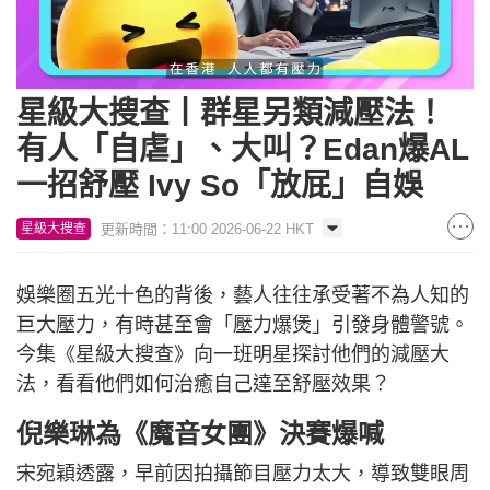
Loaded
:
Unmute
22.57%
星級大搜查丨群星另類減壓法！
有人「自虐」、大叫？Edan爆AL
一招舒壓 Ivy So「放屁」自娛
更新時間：11:00 2026-06-22 HKT
星級大搜查
娛樂圈五光十色的背後，藝人往往承受著不為人知的
巨大壓力，有時甚至會「壓力爆煲」引發身體警號。
今集《星級大搜查》向一班明星探討他們的減壓大
法，看看他們如何治癒自己達至舒壓效果？
倪樂琳為《魔音女團》決賽爆喊
宋宛穎透露，早前因拍攝節目壓力太大，導致雙眼周