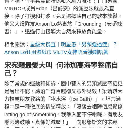
得，唉，件事其實都唔係咁大壓力嘅啫！」而男團
MIRROR成員Edan（呂爵安）的減壓法就最為直
接，除了打機和打波，竟是選擇聽自己的歌來放鬆，
他又大爆隊友Anson Lo熱衷於「Grounding（安頓練
習）」，透過行山接觸大自然來釋放負能量。
相關閱讀：
星級大搜查丨明星患「另類強逼症」？
Anson Lo狂用濕紙巾 ViuTV女神唔着襪瞓唔著
宋宛穎最愛大叫 何沛珈高海寧整痛自
己？
除了常規的運動和傾訴，圈中藝人的另類減壓奇招更
是層出不窮，聽落千奇百趣卻又意外見效！梁靖琪大
力推薦朋友教路的「冰水浴（Ice Bath）」，坦言過
程中是一種徹底的情緒釋放：「浸落去嗰陣個感覺係
letting go of something，我喺入面不停咁喊，有朋友
喺旁邊鼓勵，真係好減壓！」一向形象斯文的宋宛