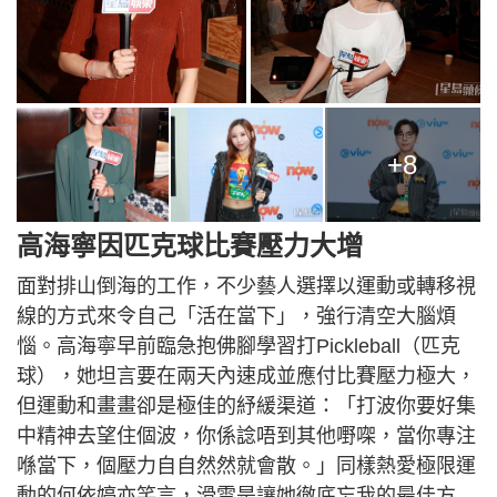
+8
高海寧因匹克球比賽壓力大增
面對排山倒海的工作，不少藝人選擇以運動或轉移視
線的方式來令自己「活在當下」，強行清空大腦煩
惱。高海寧早前臨急抱佛腳學習打Pickleball（匹克
球），她坦言要在兩天內速成並應付比賽壓力極大，
但運動和畫畫卻是極佳的紓緩渠道：「打波你要好集
中精神去望住個波，你係諗唔到其他嘢㗎，當你專注
喺當下，個壓力自自然然就會散。」同樣熱愛極限運
動的何依婷亦笑言，滑雪是讓她徹底忘我的最佳方