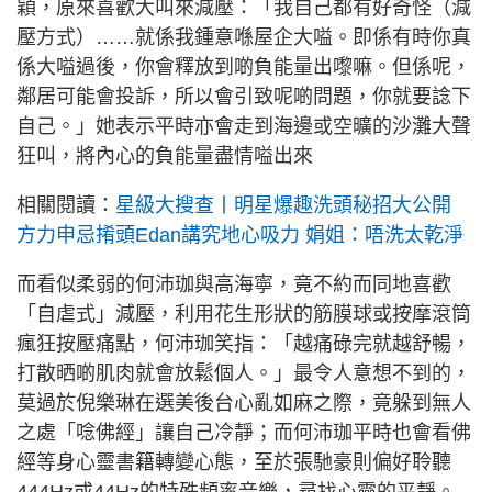
穎，原來喜歡大叫來減壓：「我自己都有好奇怪（減
壓方式）……就係我鍾意喺屋企大嗌。即係有時你真
係大嗌過後，你會釋放到啲負能量出嚟嘛。但係呢，
鄰居可能會投訴，所以會引致呢啲問題，你就要諗下
自己。」她表示平時亦會走到海邊或空曠的沙灘大聲
狂叫，將內心的負能量盡情嗌出來
相關閱讀：
星級大搜查丨明星爆趣洗頭秘招大公開
方力申忌𢯎頭Edan講究地心吸力 娟姐：唔洗太乾淨
而看似柔弱的何沛珈與高海寧，竟不約而同地喜歡
「自虐式」減壓，利用花生形狀的筋膜球或按摩滾筒
瘋狂按壓痛點，何沛珈笑指：「越痛碌完就越舒暢，
打散晒啲肌肉就會放鬆個人。」最令人意想不到的，
莫過於倪樂琳在選美後台心亂如麻之際，竟躲到無人
之處「唸佛經」讓自己冷靜；而何沛珈平時也會看佛
經等身心靈書籍轉變心態，至於張馳豪則偏好聆聽