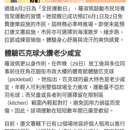
適逢8月2日為「全民運動日」，羅淑佩鼓勵市民培養
恆常運動的習慣。她提醒已成功預訂8月1日及2日免
費康樂設施的市民，屆時務必準時進場。即使未能預
訂康文署設施，市民亦可選擇到海濱散步、緩步跑、
拉筋或練習瑜伽，體驗身心舒展與流汗的爽快感覺。
體驗匹克球大讚老少咸宜
羅淑佩更以身作則，在昨晚（29日）放工後與多位同
事前往旺角花園街市政大樓的體育館體驗匹克球
（pickleball）。她指出，匹克球的最大特色是老少咸
宜，年輕人可利用整個球場全力進攻，運動量不亞於
羽毛球；而兒童或長者則可選擇留在限制區
（kitchen）範圍內輕鬆對打，避免因用力過猛而受
傷。因此，該項運動在短短數年間已廣受歡迎。
目前，康文署轄下已有12個場地容許個人租用以進行