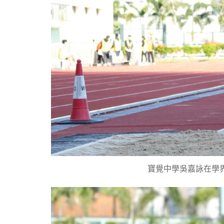
寶覺中學吳嘉詠在學界