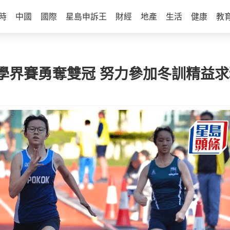
時
中國
國際
星島申訴王
財經
地產
生活
健康
教
學界賽勇奪雙冠 努力參加冬訓精益求