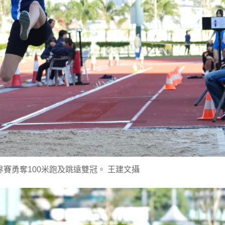
賽勇奪100米跑及跳遠雙冠。 王建文攝