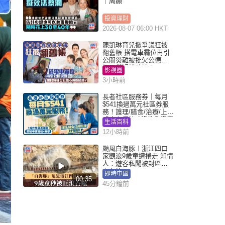
｜周顯
投資理財
2026-08-07 06:00 HKT
陳凱琳育兒掀爭議狂被
翻舊帳 搭電車霸位再引
公關災難被批欠公德心
網民質疑扮貼地？
影視圈
3小時前
長者社區服務券｜每月
$541換過萬元社區券服
務！護理/膳食/治療/上門
或中心任揀 1條件免資產
生活百科
審查（附申請資格及教
12小時前
學）
颱風白海豚︱浙江四口
家觀浪9歲童遭捲走 知情
人：遊客私闖被封區域
︱有片
即時中國
00:35
45分鐘前