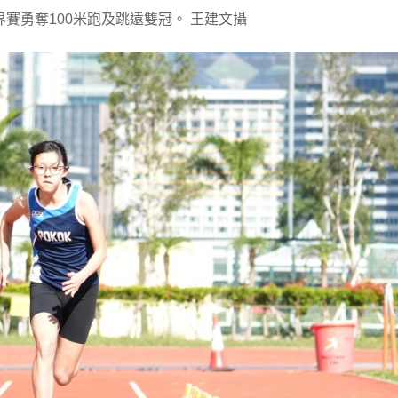
賽勇奪100米跑及跳遠雙冠。 王建文攝