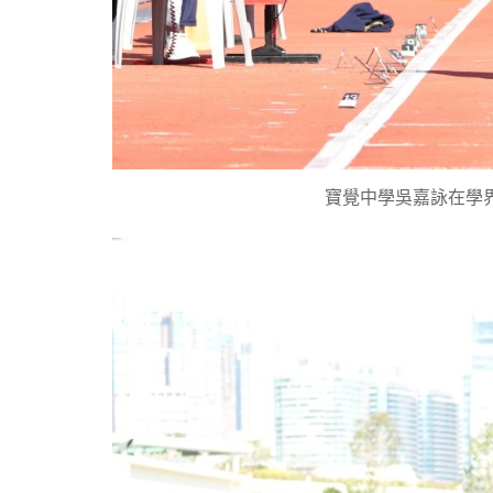
寶覺中學吳嘉詠在學界