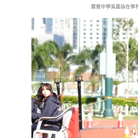
寶覺中學吳嘉詠在學界