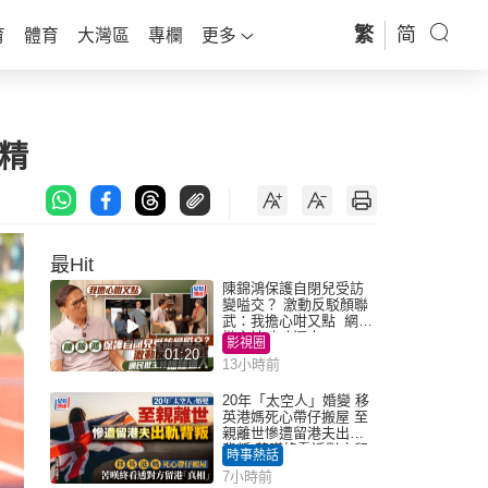
繁
简
育
體育
大灣區
專欄
更多
精
最Hit
陳錦鴻保護自閉兒受訪
變嗌交？ 激動反駁顏聯
武：我擔心咁又點 網民
批主持咄咄逼人
影視圈
01:20
13小時前
20年「太空人」婚變 移
英港媽死心帶仔搬屋 至
親離世慘遭留港夫出軌
背叛 苦嘆終看透對方留
時事熱話
港「真相」｜Juicy叮
7小時前