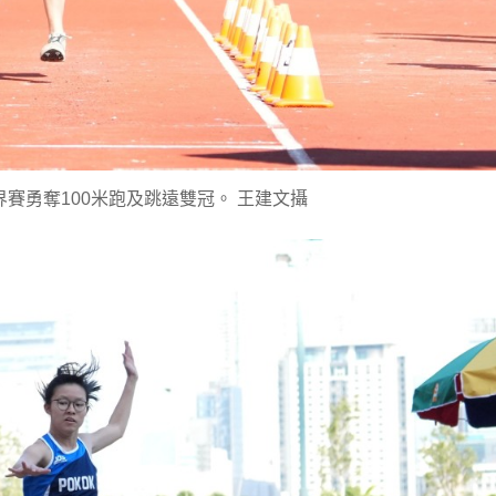
賽勇奪100米跑及跳遠雙冠。 王建文攝