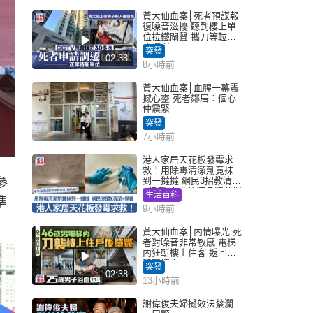
黃大仙血案│死者預謀報
復噪音滋擾 聽到樓上單
位拉鐵閘聲 攜刀等𨋢伏
擊傷者
突發
02:38
8小時前
黃大仙血案│血腥一幕震
撼心靈 死者鄰居：個心
仲震緊
突發
7小時前
港人家居天花板發霉求
救！用除霉清潔劑竟抹
到一撻撻 網民3招教清潔
參
+保養 本地油漆品牌曾提
生活百科
準
醒勿用1物防變色
9小時前
黃大仙血案│內情曝光 死
者對噪音非常敏感 電梯
內狂斬樓上住客 返回住
所墮樓亡
突發
02:38
13小時前
謝偉俊夫婦擬效法蔡瀾