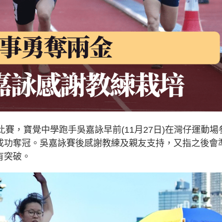
賽，寶覺中學跑手吳嘉詠早前(11月27日)在灣仔運動場
及跳遠成功奪冠。吳嘉詠賽後感謝教練及親友支持，又指之後會
有突破。