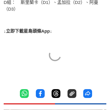
D組： 斯里蘭卡（D1）、孟加拉（D2）、阿曼
（D3）
↓立即下載星島頭條App↓