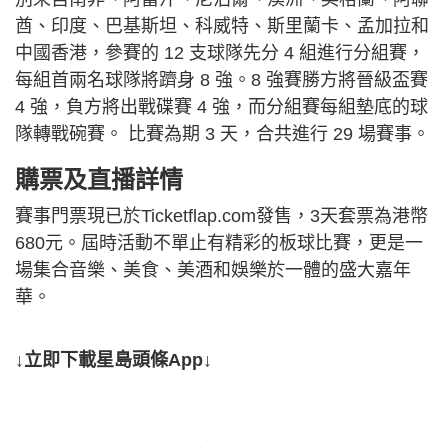
酋、印度、巴基斯坦、科威特、斯里蘭卡、孟加拉和
中國香港，參賽的 12 支球隊先分 4 組進行分組賽，
每組首兩名球隊將躋身 8 強。8 強賽勝方將晉級盃賽
4 強，負方將出戰碟賽 4 強，而分組賽每組墊底的球
隊轉戰碗賽。 比賽為期 3 天，合共進行 29 場賽事。
購票及直播詳情
賽事門票現已於Ticketflap.com發售，3天套票為港幣
680元。屆時活動不單止有精彩的板球比賽，更是一
場集合音樂、美食、美酒和娛樂於一體的盛大嘉年
華。
↓立即下載星島頭條App↓