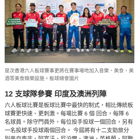
是次香港六人板球賽事更將在賽事場地加入音樂、美食、美
酒等美食娛樂設施。板球總會圖片
12 支球隊參賽 印度及澳洲列陣
六人板球比賽是板球比賽中最快的制式，相比傳統板
球賽更快速、更刺激。每場比賽 6 個 回合，每隊 6
名球員。除守門員外，每位投手投球一個回合，另有
一名投球手投球兩個回合。 今屆將有十二支勁旅分
別來自南非、阿富汗、尼泊爾、澳洲、英格蘭、阿聯