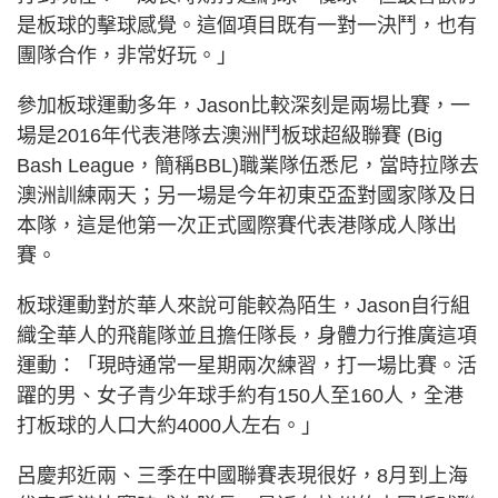
是板球的擊球感覺。這個項目既有一對一決鬥，也有
團隊合作，非常好玩。」
參加板球運動多年，Jason比較深刻是兩場比賽，一
場是2016年代表港隊去澳洲鬥板球超級聯賽 (Big
Bash League，簡稱BBL)職業隊伍悉尼，當時拉隊去
澳洲訓練兩天；另一場是今年初東亞盃對國家隊及日
本隊，這是他第一次正式國際賽代表港隊成人隊出
賽。
板球運動對於華人來說可能較為陌生，Jason自行組
織全華人的飛龍隊並且擔任隊長，身體力行推廣這項
運動：「現時通常一星期兩次練習，打一場比賽。活
躍的男、女子青少年球手約有150人至160人，全港
打板球的人口大約4000人左右。」
呂慶邦近兩、三季在中國聯賽表現很好，8月到上海