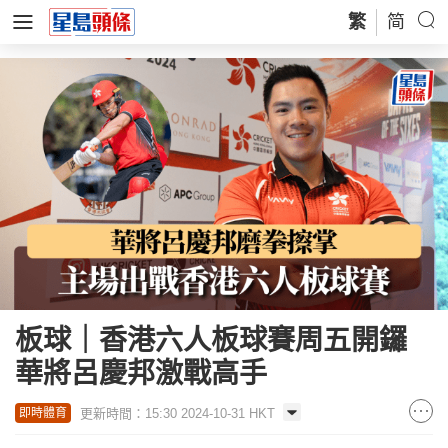
繁
简
板球｜香港六人板球賽周五開鑼
華將呂慶邦激戰高手
更新時間：15:30 2024-10-31 HKT
即時體育