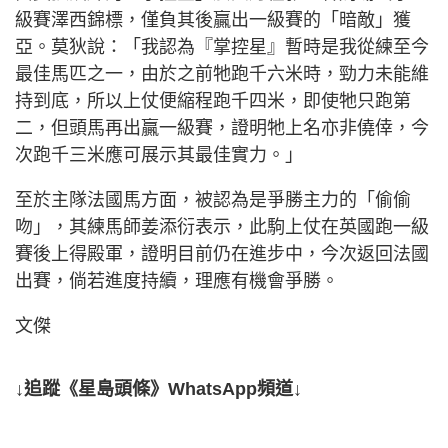
級賽澤西錦標，僅負其後贏出一級賽的「暗敵」獲
亞。莫狄說：「我認為『掌控星』暫時是我從練至今
最佳馬匹之一，由於之前牠跑千六米時，勁力未能維
持到底，所以上仗便縮程跑千四米，即使牠只跑第
二，但頭馬再出贏一級賽，證明牠上名亦非僥倖，今
次跑千三米應可展示其最佳實力。」
至於主隊法國馬方面，被認為是爭勝主力的「偷偷
吻」，其練馬師姜添衍表示，此駒上仗在英國跑一級
賽後上得殿軍，證明目前仍在進步中，今次返回法國
出賽，倘若進度持續，理應有機會爭勝。
文傑
↓追蹤《星島頭條》WhatsApp頻道↓