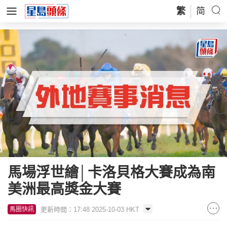
繁
简
馬場浮世繪│卡洛貝格大賽成為南
美洲最高獎金大賽
更新時間：17:48 2025-10-03 HKT
馬圈快訊