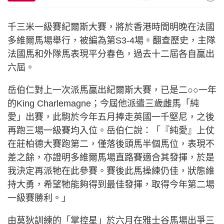
千三米一級賽紀爾斯大賽，將於香港時間明晚在法國
多維爾馬場舉行，被編為第S3-4場。翻查歷史，主隊
法國馬和外隊馬表現平分春色，過去十二屆各自贏出
六屆。
岳伯仁對上一次派馬贏出紀爾斯大賽，已是二○○一年
的King Charlemagne；今屆他派遣三歲雌馬「純
愛」出賽，此駒於今年五月捧走英國一千堅尼，之後
再跑三場一級賽均入位。岳伯仁說：「『純愛』上仗
在莊柏德大賽跑第二，僅落後頭馬半個馬位，表現不
差之餘，亦證明多維爾馬場直路賽適合其發揮，於是
我決定再派牠在此參賽。賽後此馬操練仍佳，狀態維
持大勇，希望牠能夠得到最佳發揮，取得今年第二場
一級賽勝利。」
由莫狄訓練的「掌控星」於六月在雅士谷馬場出爭三