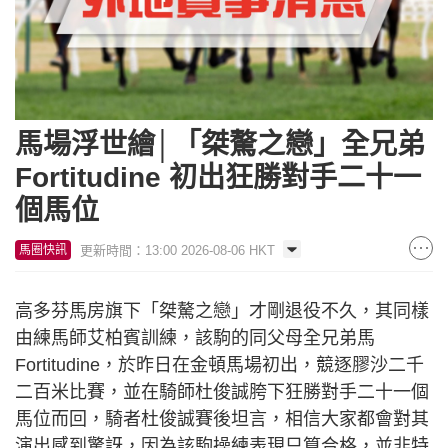
馬場浮世繪│「桀驁之戀」全兄弟
Fortitudine 初出狂勝對手二十一
個馬位
更新時間：13:00 2026-08-06 HKT
馬圈快訊
高多芬馬房旗下「桀驁之戀」才剛退役不久，其同樣
由練馬師艾柏賓訓練，該駒的同父母全兄弟馬
Fortitudine，於昨日在金頓馬場初出，競逐膠沙二千
二百米比賽，並在騎師杜俊誠胯下狂勝對手二十一個
馬位而回，騎者杜俊誠賽後坦言，相信大家都會對其
演出感到驚訝，因為該駒操練表現只算合格，並非特