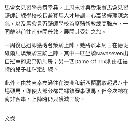
馬會女見習學員袁幸堯，上周末才與香港賽馬會見習
騎師訓練學校校長兼賽馬人才培訓中心高級經理陳念
慈，以及馬會見習騎師學校首席騎術教練高雅志，一
同離港前往南非開普敦，展開其受訓之旅。
一周後已迅即獲機會策騎上陣，她將於本周日在德班
維爾馬場策騎三駒上陣，其中一匹坐騎Navaseven出
自冠軍的史奈斯馬房；另一匹Dame Of Trix則由桂福
特的兒子桂輝定訓練。
此外，由於袁幸堯過往在澳洲和新西蘭羸取超過八十
場頭馬，即使大部分都是鄉鎮賽事頭馬，但今次牠在
南非客串，上陣時仍只獲減三磅。
文傑