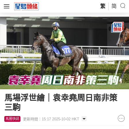
繁
简
馬場浮世繪｜袁幸堯周日南非策
三駒
更新時間：15:17 2025-10-02 HKT
馬圈快訊