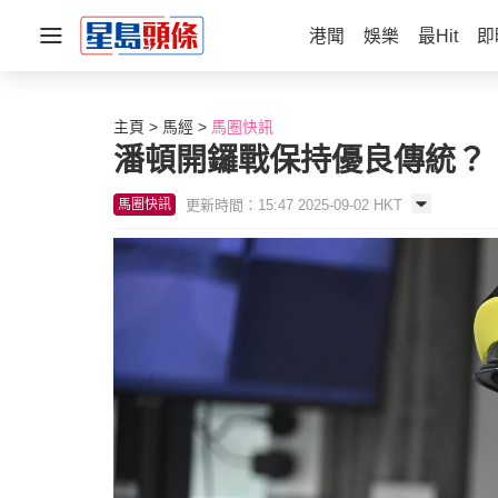
港聞
娛樂
最Hit
即
主頁
馬經
馬圈快訊
潘頓開鑼戰保持優良傳統？
更新時間：15:47 2025-09-02 HKT
馬圈快訊