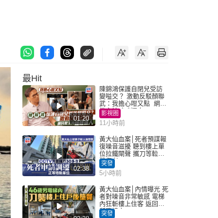
最Hit
陳錦鴻保護自閉兒受訪
變嗌交？ 激動反駁顏聯
武：我擔心咁又點 網民
批主持咄咄逼人
影視圈
01:20
11小時前
黃大仙血案│死者預謀報
復噪音滋擾 聽到樓上單
位拉鐵閘聲 攜刀等𨋢伏
擊傷者
突發
02:38
5小時前
黃大仙血案│內情曝光 死
者對噪音非常敏感 電梯
內狂斬樓上住客 返回住
所墮樓亡
突發