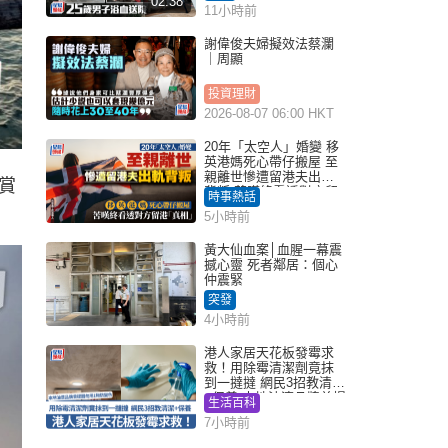
02:38
11小時前
謝偉俊夫婦擬效法蔡瀾
｜周顯
投資理財
2026-08-07 06:00 HKT
20年「太空人」婚變 移
英港媽死心帶仔搬屋 至
親離世慘遭留港夫出軌
賞
背叛 苦嘆終看透對方留
時事熱話
港「真相」｜Juicy叮
5小時前
黃大仙血案│血腥一幕震
撼心靈 死者鄰居：個心
仲震緊
突發
4小時前
港人家居天花板發霉求
救！用除霉清潔劑竟抹
到一撻撻 網民3招教清潔
+保養 本地油漆品牌曾提
生活百科
醒勿用1物防變色
7小時前