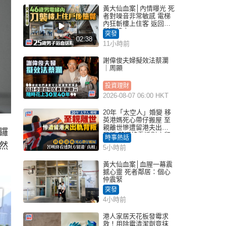
黃大仙血案│內情曝光 死
者對噪音非常敏感 電梯
內狂斬樓上住客 返回住
所墮樓亡
突發
02:38
11小時前
謝偉俊夫婦擬效法蔡瀾
｜周顯
投資理財
2026-08-07 06:00 HKT
20年「太空人」婚變 移
英港媽死心帶仔搬屋 至
親離世慘遭留港夫出軌
鑼
背叛 苦嘆終看透對方留
時事熱話
港「真相」｜Juicy叮
然
5小時前
黃大仙血案│血腥一幕震
撼心靈 死者鄰居：個心
仲震緊
突發
4小時前
港人家居天花板發霉求
救！用除霉清潔劑竟抹