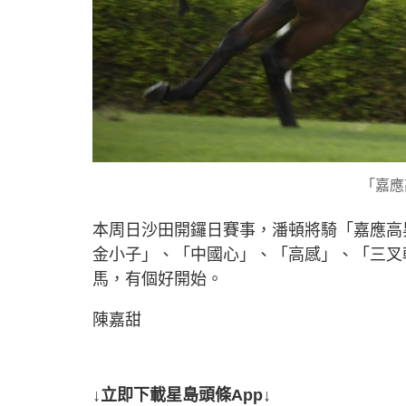
「嘉應
本周日沙田開鑼日賽事，潘頓將騎「嘉應高
金小子」、「中國心」、「高感」、「三叉
馬，有個好開始。
陳嘉甜
↓立即下載星島頭條App↓