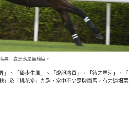
高昇」贏馬應是無難度。
昇」、「舉步生風」、「燈胆將軍」、「錶之星河」、「
戟」及「桃花多」九駒，當中不少是牌面馬，有力連場贏