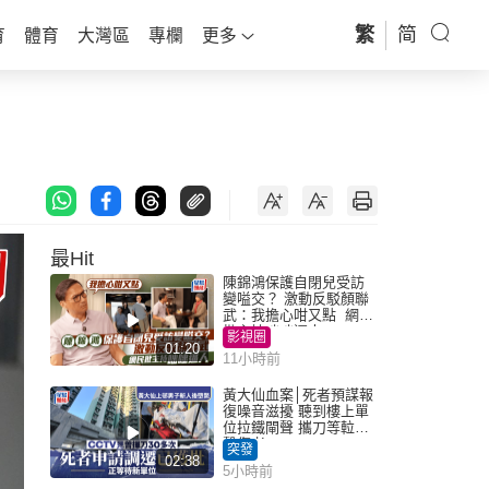
繁
简
育
體育
大灣區
專欄
更多
最Hit
陳錦鴻保護自閉兒受訪
變嗌交？ 激動反駁顏聯
武：我擔心咁又點 網民
批主持咄咄逼人
影視圈
01:20
11小時前
黃大仙血案│死者預謀報
復噪音滋擾 聽到樓上單
位拉鐵閘聲 攜刀等𨋢伏
擊傷者
突發
02:38
5小時前