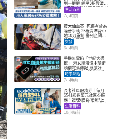
到一撻撻 網民3招教清潔
+保養 本地油漆品牌曾提
生活百科
醒勿用1物防變色
7小時前
黃大仙血案│死傷者曾為
噪音爭執 25歲青年身中
逾10刀重創 警列企圖謀
殺及自殺案
突發
6小時前
手機無電陷「世紀大恐
慌」 港女崩潰憶中環街
頭借電落難記 感激好心
人溫馨相助：這份溫暖
時事熱話
記一輩子｜Juicy叮
7小時前
長者社區服務券｜每月
$541換過萬元社區券服
務！護理/膳食/治療/上門
或中心任揀 1條件免資產
生活百科
審查（附申請資格及教
10小時前
學）