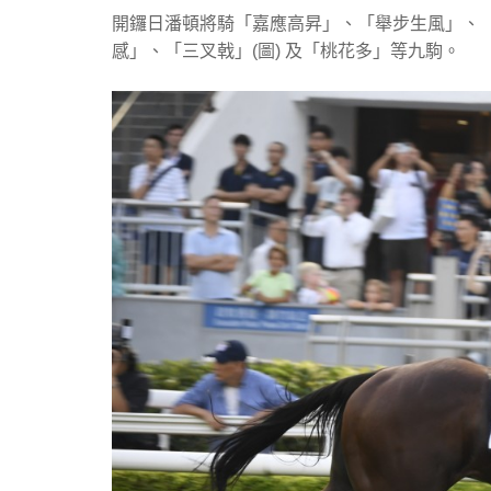
開鑼日潘頓將騎「嘉應高昇」、「舉步生風」、
感」、「三叉戟」(圖) 及「桃花多」等九駒。