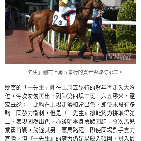
「一先生」剛在上周五舉行的賀年盃取得第二。
姚廄的「一先生」剛在上周五舉行的賀年盃走入大冷
位，今次匆匆再出，列陣第四場二班一六五零米，霍
宏聲說：「此駒在上場走勢相當出色，即使末段有多
駒一同發力衝剌，但是『一先生』卻能夠力拼取得第
二，表現固然出色，亦證明本身勇態回起，今次馬兒
乘勇再戰，競逐其另一贏馬路程，即使同場對手實力
甚強，但『一先生』的實力仍足以殺入戰團，拼入最