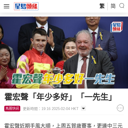
繁
简
霍宏聲「年少多好」「一先生」
更新時間：19:16 2025-02-04 HKT
馬圈快訊
霍宏聲近期手風大順，上周五賀歲賽事，更連中三元