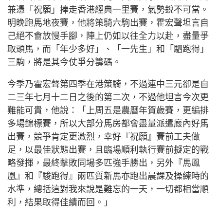
兼憑「祝願」捧走香港經典一里賽，氣勢銳不可當。
明晚跑馬地夜賽，他將策騎六駒出賽，霍宏聲坦言自
己絕不會放慢手腳，陣上仍如以往全力以赴，盡量爭
取頭馬，而「年少多好」、「一先生」和「駟跑得」
三駒，將是其今仗爭分籌碼。
今季乃霍宏聲第四季在港策騎，不過連中三元卻是自
二三年七月十二日之後的第二次，不過他坦言今次更
難能可貴，他說：「上周五是農曆年賀歲賽，更編排
多場錦標賽，所以大部分馬房都會盡量派遣廄內好馬
出賽，競爭肯定更激烈，幸好『祝願』賽前工夫做
足，以最佳狀態出賽，且臨場順利執行賽前擬定的戰
略發揮，最終擊敗同場多匹強手勝出，另外『馬鳳
凰』和『駿跑得』兩匹質新馬亦跑出晨課及操練時的
水準，總括這對我來說是難忘的一天，一切都相當順
利，結果取得佳績而回。」