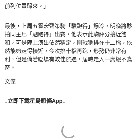
前列位置歸來。」
最後，上周五霍宏聲策騎「駿跑得」爆冷，明晚將夥
拍同主馬「駟跑得」出賽，他表示此駒評分接近飽
和，可是陣上演出依然穩定，剛戰牠排在十二檔，依
然能夠走得接近，今次排十檔再跑，形勢仍非常有
利，但是倘若臨場有較佳際遇，屆時走入一席絕不為
奇。
文傑
↓立即下載星島頭條App↓