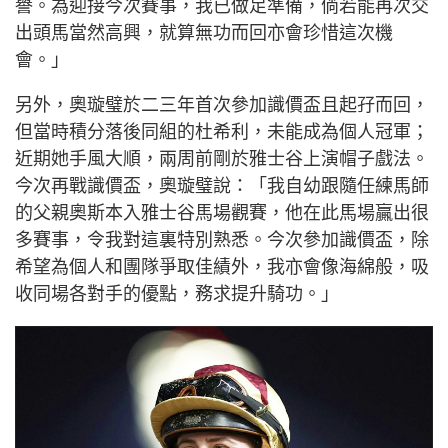
譽。為迎接今次賽事，我已做足準備，倘若能再次交
出頭馬當然高興，就算無功而回亦會珍惜這次機
會。」
另外，奧璇璧於二三年首次參加識價盃且起孖而回，
但當時積分落後同組的杜希利，未能成為個人冠軍；
近期她手風大順，兩周前剛於雅士谷上演帽子戲法。
今次再戰識價盃，奧璇璧說：「我自幼跟隨任練馬師
的父親奧斯本入雅士谷馬場觀賽，他在此馬場贏出很
多賽事，令我對這裏特別熟悉。今次參加識價盃，除
希望為個人和團隊爭取佳績外，我亦會像海綿般，吸
收同場各對手的優點，務求提升騎功。」