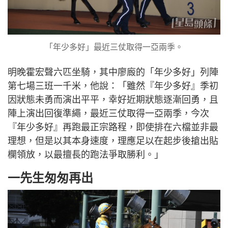
「年少多好」最近三仗取得一亞兩季。
明晚霍宏聲六匹坐騎，其中廖廄的「年少多好」列陣
第七場三班一千米，他說：「雖然『年少多好』季初
因狀態未勇而演出平平，幸好近期狀態逐漸回勇，且
陣上演出回復準繩，最近三仗取得一亞兩季，今次
『年少多好』再跑最正宗路程，即使排在六檔並非最
理想，但是以其本身速度，理應足以在起步後搶出貼
欄領放，以最擅長的跑法爭取勝利。」
一先生匆匆再出