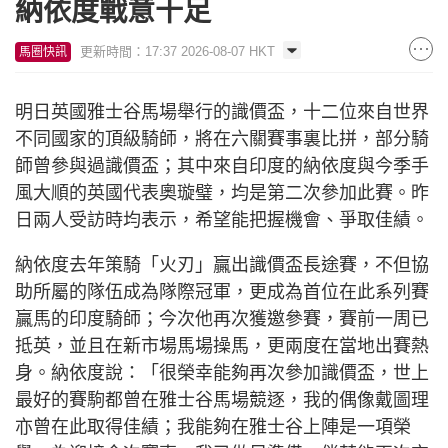
納依度戰意十足
更新時間：17:37 2026-08-07 HKT
馬圈快訊
明日英國雅士谷馬場舉行的識價盃，十二位來自世界
不同國家的頂級騎師，將在六關賽事裏比拼，部分騎
師曾參與過識價盃；其中來自印度的納依度與今季手
風大順的英國代表奧璇璧，均是第二次參加此賽。昨
日兩人受訪時均表示，希望能把握機會、爭取佳績。
納依度去年策騎「火刃」贏出識價盃長途賽，不但協
助所屬的隊伍成為隊際冠軍，更成為首位在此系列賽
贏馬的印度騎師；今次他再次獲邀參賽，賽前一周已
抵英，並且在新市場馬場操馬，更兩度在當地出賽熱
身。納依度說：「很榮幸能夠再次參加識價盃，世上
最好的賽駒都曾在雅士谷馬場競逐，我的偶像戴圖理
亦曾在此取得佳績；我能夠在雅士谷上陣是一項榮