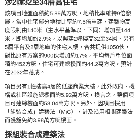
涉2幢32至34層高住宅
該項目地盤面積約5.89萬方呎，地積比率維持9倍發
展，當中住宅部分地積比率約7.5倍重建，建築物高
度限制由140米（主水平基準以．下同）增加至144
米，即增加約2.9%，以興建2幢樓高32至34層、另有
5層平台及2層地庫的住宅大樓，合共提供1050伙，
對比原有方案的900伙增加約17%，平均每戶單位面
積約452方呎，住宅可建總樓面約44.2萬方呎，預計
在2032年落成。
項目另有1幢樓高4層的低座商業大樓，此外政府、機
構或社區設施總樓面約5.92萬方呎，換言之，整個項
目可建總樓面約53.04萬方呎。另外，因項目採用
「組裝合成」建築法（MiC），計及沿用相關建築法
而獲豁免約3.98萬方呎樓面。
採組裝合成建築法