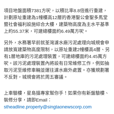
項目地盤面積7381方呎，以積比率8.8倍進行重建，
計劃原址重建為1幢樓高12層的香港聖公會聖多馬堂
暨社會福利設施綜合大樓，建築物高度為主水平基準
上約55.37米，可建總樓面約6.49萬方呎。
另外，水務署早前就荃灣濾水廠污泥處理向城規會申
請放寬建築物高度限制，以原址重建2幢樓高4層、另
有1層地庫的污泥處理裝置，可建總樓面約4.45萬方
呎。該污泥處理裝置內將設有日常維修工作，例如抽
取污泥至維修車輛並運往濾水廠外處置。亦獲規劃署
不反對，城規會將於周五審議。
上車驗樓，星島搵專家幫你手！如果你有新盤驗樓、
裝修分享，請即Email：
stheadline.property@singtaonewscorp.com