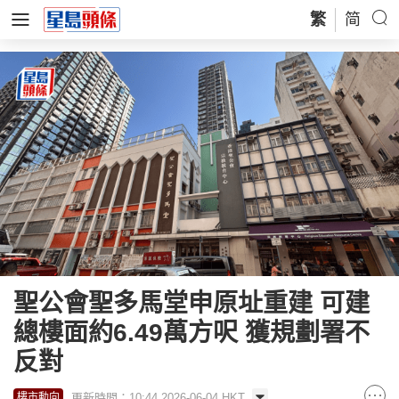
繁
简
聖公會聖多馬堂申原址重建 可建
總樓面約6.49萬方呎 獲規劃署不
反對
更新時間：10:44 2026-06-04 HKT
樓市動向