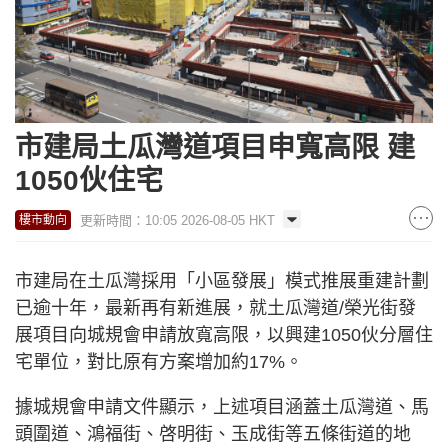
市建局土瓜灣道項目申寬高限 建
1050伙住宅
更新時間：10:05 2026-08-05 HKT
樓市動向
市建局在土瓜灣採用「小區發展」模式推展重建計劃
已逾十年，最新再有新進展，就土瓜灣道/榮光街發
展項目向城規會申請放寬高限，以興建1050伙分層住
宅單位，對比原有方案增加約17%。
據城規會申請文件顯示，上述項目涵蓋土瓜灣道、馬
頭圍道、鴻福街、啓明街、玉成街等五條街道的地