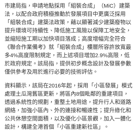
市建局指，申請地點採用「組裝合成」（MiC）建築
法，以配合政府積極推動於發展項目中更廣泛採用
「組裝合成」建築法政策，藉以顯著減少建築廢物以
提升環境可持續性、降低施工風險以保障工地安全，
並縮短施工期以加快項目落成；高度增幅完全符合
《聯合作業備考》就「組裝合成」樓層所容許放寬最
多4%高度限制規定，而上述項目增加2.9%高限，低
於政府規定。該局指，提供初步概念設計及發展參數
僅供參考及用於進行必要的技術評估。
資料顯示，該局在2016年起，採用「小區發展」模式
處理土瓜灣舊區更新，將區內8個毗鄰的重建項目，
透過系統性的規劃，重整土地用途，提升行人和道路
網絡，加強小區內、外的連接和暢達性；提升綠化和
公共休憩空間面積，以及優化小區景觀，加入一體化
設計，構建全港首個「小區重建新社區」。