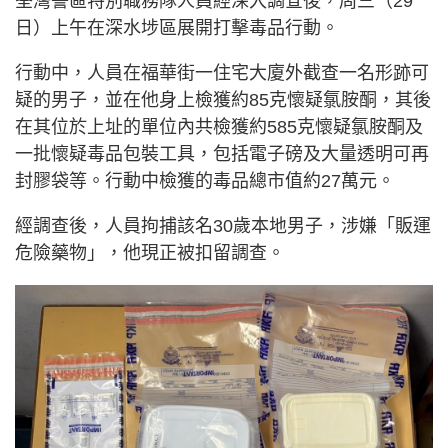
荃灣警區特別職務隊人員經深入調查後，周三（29
日）上午在深水埗區展開打擊毒品行動。
行動中，人員在福華街一住宅大廈外截查一名形跡可
疑的男子，並在他身上檢獲約85克懷疑氯胺酮，其後
在其位於上址的單位內共檢獲約585克懷疑氯胺酮及
一批懷疑毒品包裝工具，包括電子磅及大量透明可再
封膠袋等。行動中檢獲的毒品總市值約27萬元。
經調查後，人員拘捕該名30歲本地男子，涉嫌「販運
危險藥物」，他現正被扣留調查。