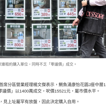
家連租約購入單位，同時不乏「零議價」成交。
首席分區營業經理楊文傑表示，鰂魚涌康怡花園J座中層1
議價」以1400萬成交，呎價15521元，屬市價水平。
，見上址屬罕有放盤，因此決定購入自用。