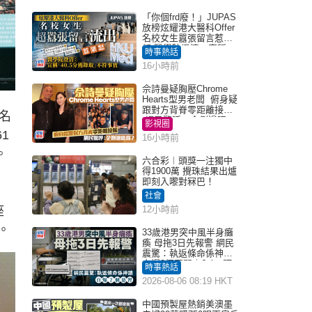
「你個frd廢！」JUPAS
放榜炫耀港大醫科Offer
名校女生囂張留言惹眾
怒 醫學院澄清：宣稱
時事熱話
「40.5分獲錄取」不符事
16小時前
實｜Juicy叮
佘詩曼疑胸壓Chrome
Hearts型男老闆 俯身疑
跟對方背脊零距離接觸
名
網民驚呼：企側邊唔
影視圈
得？
1
16小時前
。
六合彩︱頭獎一注獨中
得1900萬 攪珠結果出爐
即刻入嚟對冧巴！
社會
座
12小時前
。
33歲港男突中風半身癱
瘓 母拖3日先報警 網民
震驚：執返條命係神蹟
自爆2個惡習｜Juicy叮
時事熱話
2026-08-06 08:19 HKT
中國預製屋熱銷美澳墨