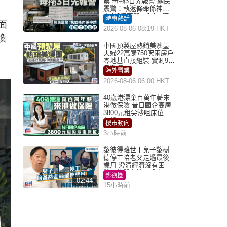
瘓 母拖3日先報警 網民
震驚：執返條命係神蹟
自爆2個惡習｜Juicy叮
時事熱話
面
2026-08-06 08:19 HKT
換
中國預製屋熱銷美澳墨
夫婦22萬購750呎兩房戶
零地基直接組裝 實測9個
月激讚
海外置業
2026-08-06 06:00 HKT
40歲港漂棄百萬年薪來
港做保險 昔日國企高層
3800元租尖沙咀床位｜
租盤Million
樓市動向
3小時前
黎彼得離世丨兒子黎樹
德停工陪老父走過最後
歲月 澄清經濟沒有困
難：傳聞有誇張成份
影視圈
02:44
15小時前