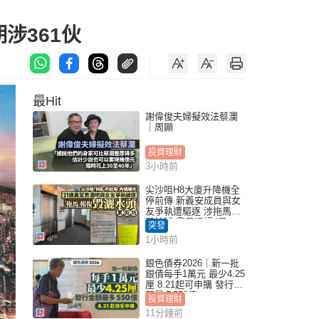
涉361伙
最Hit
謝偉俊夫婦擬效法蔡瀾
｜周顯
投資理財
3小時前
尖沙咀H8大廈升降機全
停前傳 新義安成員與女
友爭執遭驅逐 涉拖馬刑
毀被捕 警另通緝4男
突發
1小時前
銀色債券2026｜新一批
銀債每手1萬元 最少4.25
厘 8.21起可申購 發行金
額最多550億
投資理財
11分鐘前