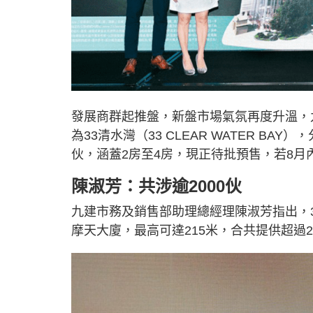
發展商群起推盤，新盤市場氣氛再度升溫，
為33清水灣（33 CLEAR WATER BA
伙，涵蓋2房至4房，現正待批預售，若8
陳淑芳：共涉逾2000伙
九建市務及銷售部助理總經理陳淑芳指出，3
摩天大廈，最高可達215米，合共提供超過