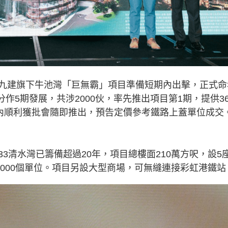
九建旗下牛池灣「巨無霸」項目準備短期內出擊，正式命
Y），分作5期發展，共涉2000伙，率先推出項目第1期，提供36
月內順利獲批會隨即推出，預告定價參考鐵路上蓋單位成交
3清水灣已籌備超過20年，項目總樓面210萬方呎，設5
2000個單位。項目另設大型商場，可無縫連接彩虹港鐵站