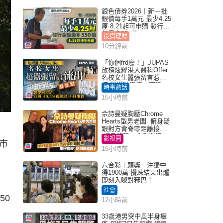
銀色債券2026｜新一批
銀債每手1萬元 最少4.25
厘 8.21起可申購 發行金
額最多550億
投資理財
10分鐘前
「你個frd廢！」JUPAS
放榜炫耀港大醫科Offer
名校女生囂張留言惹眾
怒 醫學院澄清：宣稱
時事熱話
「40.5分獲錄取」不符事
16小時前
實｜Juicy叮
佘詩曼疑胸壓Chrome
Hearts型男老闆 俯身疑
跟對方背脊零距離接觸
網民驚呼：企側邊唔
影視圈
市
得？
16小時前
六合彩︱頭獎一注獨中
得1900萬 攪珠結果出爐
即刻入嚟對冧巴！
社會
50
12小時前
33歲港男突中風半身癱