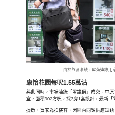
由於盤源漸缺，屋苑連錄用
康怡花園每呎1.55萬沽
與此同時，市場連錄「零議價」成交。中原
室，面積902方呎，採3房1套設計，最新「零
據悉，買家為換樓客，因區內同類供應短缺