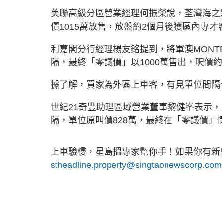
美聯高級分區營業經理何振榮說，荃灣海之戀
價1015萬放售，放盤約2個月後獲區內專才
利嘉閣分行經理楊友銘提到，將軍澳MONTE
隔，最終「零議價」以1000萬售出，呎價約
據了解，買家為外區上車客，有見單位間隔
世紀21奇豐助理區域營業董事黎健峯表示，
隔，單位原叫價828萬，最終在「零議價」
上車驗樓，星島搵專家幫你手！如果你有新盤
stheadline.property@singtaonewscorp.com