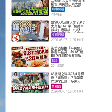
10物業 父母常喊窮生活
極慳 網民點出兩大隱
憂：未必是隱形富豪｜
時事熱話
Juicy叮
2小時前
嫌$8000津貼太少？港男
失業報ERB呻「倒貼車
飯錢」遭培訓中心怒轟
網民幽默教路：揀呢類
生活百科
課程唔會蝕...
2026-08-07 12:25 HKT
街坊酒樓推「平民價」
歎奢華盛宴！$9.8紅燒
BB鴿/$28開邊蒸龍蝦 3
大晚餐超值優惠
飲食
20小時前
63歲關之琳與27歲男模
爆「嫲孫戀」？激罕開
腔19字回應：多謝大家
掛念近況
影視圈
2026-08-07 12:00 HKT