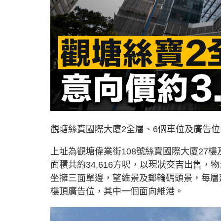
觀塘絲寶國際大廈2全層、6個車位及廣告位
上址為觀塘偉業街108號絲寶國際大廈27
面積共約34,616方呎，以現狀交吉出售
坐擁三面單邊，望維景及郵輪碼頭景，每層建築
樓頂廣告位，其中一個面向維港。