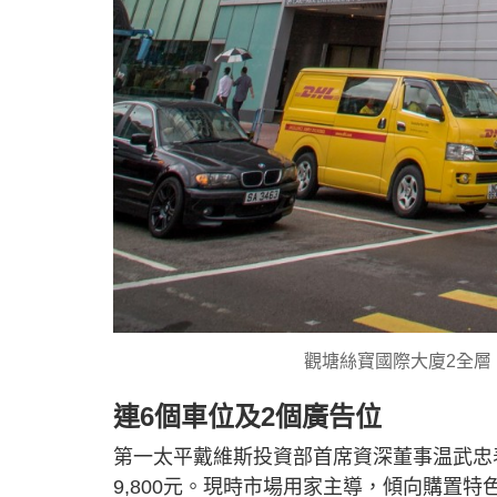
觀塘絲寶國際大廈2全層
連6個車位及2個廣告位
第一太平戴維斯投資部首席資深董事温武忠
9,800元。現時市場用家主導，傾向購置