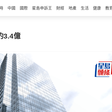
時
中國
國際
星島申訴王
財經
地產
生活
健康
教
3.4億