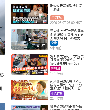
謝偉俊夫婦擬效法蔡瀾
｜周顯
投資理財
2026-08-07 06:00 HKT
黃大仙上邨7分鐘內連爆
血案 26歲男電梯內全身
刀傷送院 另一46歲男倒
斃平台
突發
01:37
5小時前
愛回家大結局｜7大綠葉
身家過億背景驚人 三太
私伙鱷魚皮Hermès拍劇
蘇姐原來是半山樓后
影視圈
17小時前
築
，
內地媽居港心得「不要
臉的人得到一切」！分
個
享3方面「豁出去」有著
數 網民：你好厲害
生活百科
21小時前
港男偷聽驚悉老竇坐擁