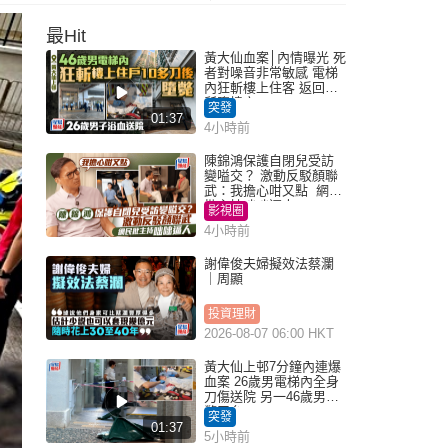
最Hit
黃大仙血案│內情曝光 死
者對噪音非常敏感 電梯
內狂斬樓上住客 返回住
所墮樓亡
突發
01:37
4小時前
陳錦鴻保護自閉兒受訪
變嗌交？ 激動反駁顏聯
武：我擔心咁又點 網民
批主持咄咄逼人
影視圈
4小時前
謝偉俊夫婦擬效法蔡瀾
｜周顯
投資理財
2026-08-07 06:00 HKT
黃大仙上邨7分鐘內連爆
血案 26歲男電梯內全身
刀傷送院 另一46歲男倒
斃平台
突發
01:37
5小時前