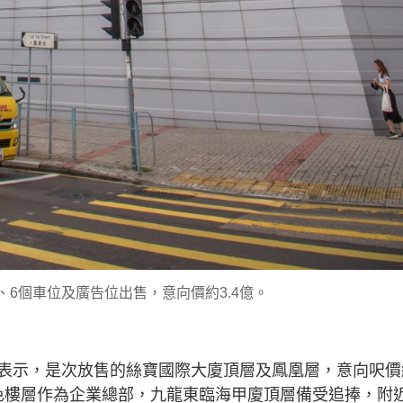
、6個車位及廣告位出售，意向價約3.4億。
表示，是次放售的絲寶國際大廈頂層及鳳凰層，意向呎價
特色樓層作為企業總部，九龍東臨海甲廈頂層備受追捧，附