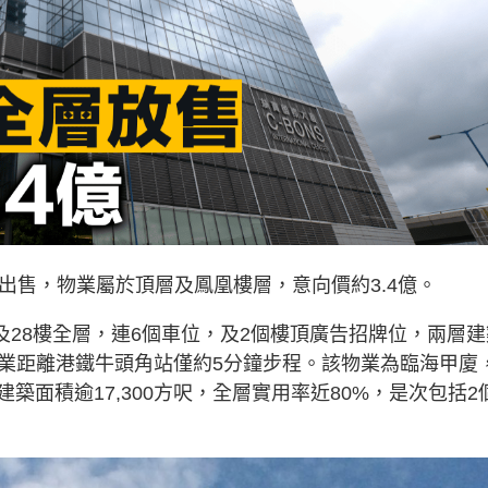
出售，物業屬於頂層及鳳凰樓層，意向價約3.4億。
樓及28樓全層，連6個車位，及2個樓頂廣告招牌位，兩層建
，物業距離港鐵牛頭角站僅約5分鐘步程。該物業為臨海甲廈
面積逾17,300方呎，全層實用率近80%，是次包括2