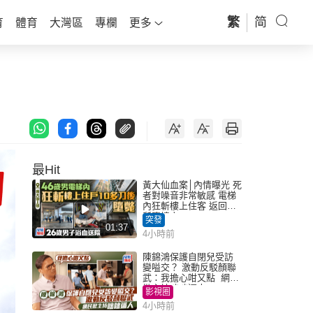
繁
简
育
體育
大灣區
專欄
更多
最Hit
黃大仙血案│內情曝光 死
者對噪音非常敏感 電梯
內狂斬樓上住客 返回住
所墮樓亡
突發
01:37
4小時前
陳錦鴻保護自閉兒受訪
變嗌交？ 激動反駁顏聯
武：我擔心咁又點 網民
批主持咄咄逼人
影視圈
4小時前