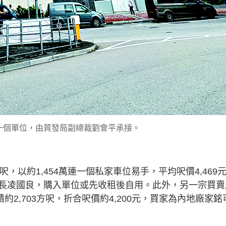
一個單位，由貿發局副總裁劉會平承接。
方呎，以約1,454萬連一個私家車位易手，平均呎價4,469
長凌國良，購入單位或先收租後自用。此外，另一宗買賣
積約2,703方呎，折合呎價約4,200元，買家為內地廠家銘