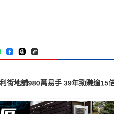
街地舖980萬易手 39年勁賺逾15