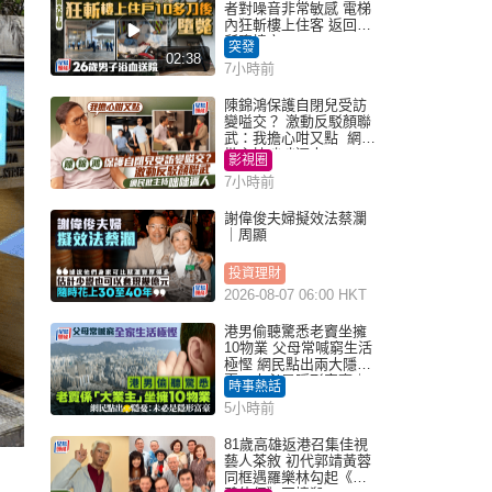
者對噪音非常敏感 電梯
內狂斬樓上住客 返回住
所墮樓亡
突發
02:38
7小時前
陳錦鴻保護自閉兒受訪
變嗌交？ 激動反駁顏聯
武：我擔心咁又點 網民
批主持咄咄逼人
影視圈
7小時前
謝偉俊夫婦擬效法蔡瀾
｜周顯
投資理財
2026-08-07 06:00 HKT
港男偷聽驚悉老竇坐擁
10物業 父母常喊窮生活
極慳 網民點出兩大隱
憂：未必是隱形富豪｜
時事熱話
Juicy叮
5小時前
81歲高雄返港召集佳視
藝人茶敘 初代郭靖黃蓉
同框遇羅樂林勾起《神