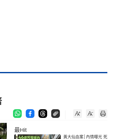
倍
最Hit
黃大仙血案│內情曝光 死