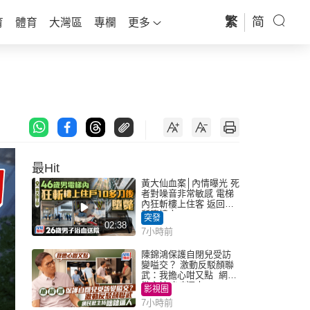
繁
简
育
體育
大灣區
專欄
更多
最Hit
黃大仙血案│內情曝光 死
者對噪音非常敏感 電梯
內狂斬樓上住客 返回住
所墮樓亡
突發
02:38
7小時前
陳錦鴻保護自閉兒受訪
變嗌交？ 激動反駁顏聯
武：我擔心咁又點 網民
批主持咄咄逼人
影視圈
7小時前