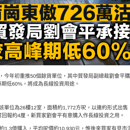
，今年初重推50個餘貨單位，其中貿發局副總裁劉會平
峰期低60%，將成為長線投資用途。
位為26樓12室，面積約1,772方呎，以連約形式出售
0元，可回報約4厘，新買家劉會平有意購入作長線投資之用。
1.3億購入，平均呎價約10,930元，惟後來買家有見市