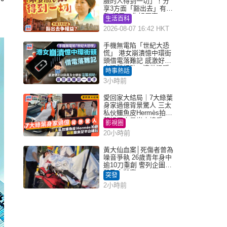
臉的人得到一切」！分
享3方面「豁出去」有著
數 網民：你好厲害
生活百科
2026-08-07 16:42 HKT
手機無電陷「世紀大恐
慌」 港女崩潰憶中環街
頭借電落難記 感激好心
人溫馨相助：這份溫暖
時事熱話
記一輩子｜Juicy叮
3小時前
愛回家大結局｜7大綠葉
身家過億背景驚人 三太
私伙鱷魚皮Hermès拍劇
蘇姐原來是半山樓后
影視圈
20小時前
黃大仙血案│死傷者曾為
噪音爭執 26歲青年身中
逾10刀重創 警列企圖謀
殺及自殺案
突發
2小時前