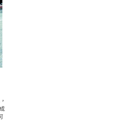
元，
成
可