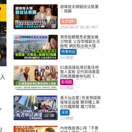
謝偉俊夫婦擬效法蔡瀾
｜周顯
投資理財
2026-08-07 06:00 HKT
港男偷聽驚悉老竇坐擁
10物業 父母常喊窮生活
極慳 網民點出兩大隱
憂：未必是隱形富豪｜
時事熱話
Juicy叮
5小時前
81歲高雄返港召集佳視
藝人茶敘 初代郭靖黃蓉
同框遇羅樂林勾起《神
購入
鵰俠侶》回憶殺
影視圈
6小時前
黃大仙血案│死者預謀報
復噪音滋擾 聽到樓上單
位拉鐵閘聲 攜刀等𨋢伏
，
擊傷者
突發
02:38
1小時前
內地媽居港心得「不要
況