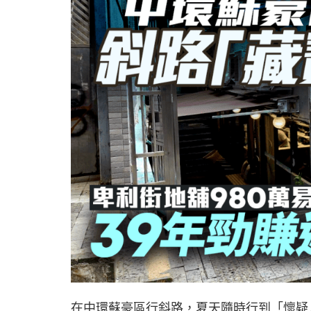
在中環蘇豪區行斜路，夏天隨時行到「懷疑