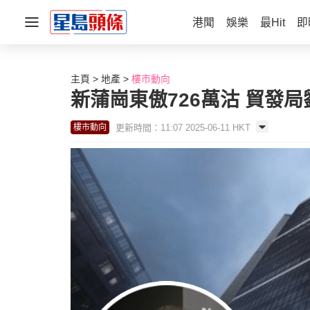
港聞
娛樂
最Hit
即
主頁
地產
樓市動向
新蒲崗東傲726萬沽 貿發局
更新時間：11:07 2025-06-11 HKT
樓市動向