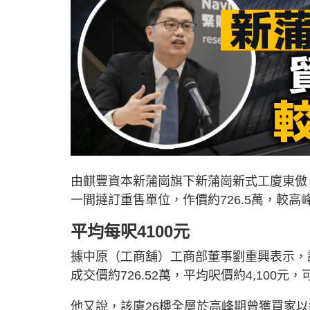
由麒豐資本新蒲崗旗下新蒲崗新式工廈東傲
一間撻訂重售單位，作價約726.5萬，較高
平均每呎4100元
據中原（工商舖）工商部董事劉重興表示，該單
成交價約726.52萬，平均呎價約4,10
他又說，該廈26樓全層於高峰期曾獲買家以約