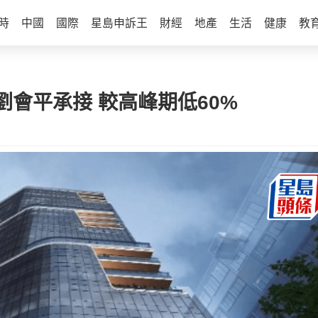
時
中國
國際
星島申訴王
財經
地產
生活
健康
教
劉會平承接 較高峰期低60%