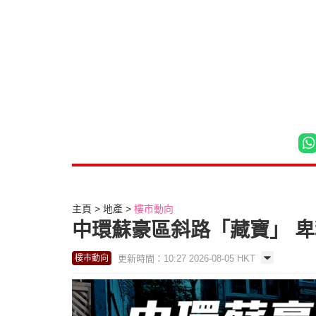
主頁
地產
樓市動向
中環蘇豪區斜路「藏寶」 卑利
更新時間：10:27 2026-08-05 HKT
樓市動向