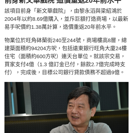
前身新文華戲院 造價重返20年前水平
該項目前身「新文華戲院」，由黎永滔與梁紹鴻於
2004年以約8.69億購入，並斥巨額打造商場，以最新
易手呎價約1.38萬計算，造價重返20年前水平。
物業位於旺角砵蘭街240至244號，商場樓高8層，總
建築面積約94204方呎，包括遠東銀行旺角大廈24樓
住宅（面積約600方呎）連天台單位。就該宗交易，
買家支付4億（1.3 億訂金已付，餘款2.7億完成時支
付），完成後，目標公司銀行貸款債務不超過9億。