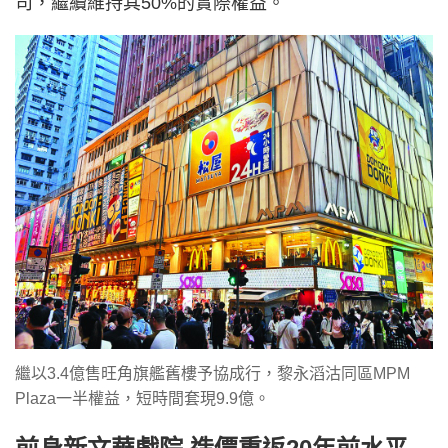
司，繼續維持其50%的實際權益。
繼以3.4億售旺角旗艦舊樓予協成行，黎永滔沽同區MPM
Plaza一半權益，短時間套現9.9億。