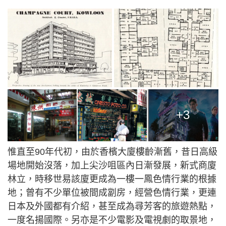
+3
惟直至90年代初，由於香檳大廈樓齡漸舊，昔日高級
場地開始沒落，加上尖沙咀區內日漸發展，新式商廈
林立，時移世易該廈更成為一樓一鳳色情行業的根據
地；曾有不少單位被間成劏房，經營色情行業，更連
日本及外國都有介紹，甚至成為尋芳客的旅遊熱點，
一度名揚國際。另亦是不少電影及電視劇的取景地，