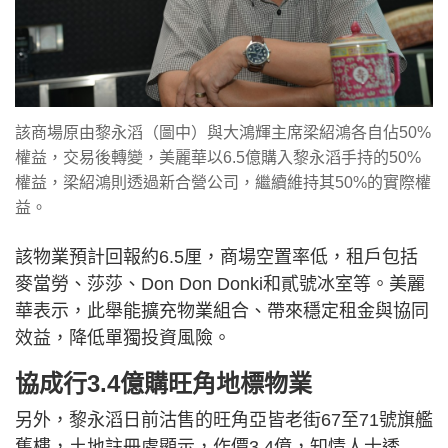
該商場原由黎永滔（圖中）與大鴻輝主席梁紹鴻各自佔50%
權益，交易後轉變，美麗華以6.5億購入黎永滔手持的50%
權益，梁紹鴻則透過新合營公司，繼續維持其50%的實際權
益。
該物業預計回報約6.5厘，商場空置率低，租戶包括
麥當勞、莎莎、Don Don Donki和貳號冰室等。美麗
華表示，此舉能擴充物業組合、帶來穩定租金與協同
效益，降低單獨投資風險。
協成行3.4億購旺角地標物業
另外，黎永滔日前沽售的旺角亞皆老街67至71號旗艦
舊樓，土地註冊處顯示，作價3.4億，知情人士透