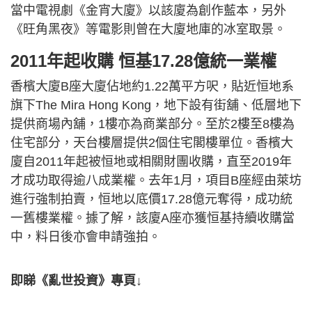
當中電視劇《金宵大廈》以該廈為創作藍本，另外
《旺角黑夜》等電影則曾在大廈地庫的冰室取景。
2011年起收購 恒基17.28億統一業權
香檳大廈B座大廈佔地約1.22萬平方呎，貼近恒地系
旗下The Mira Hong Kong，地下設有街舖、低層地下
提供商場內舖，1樓亦為商業部分。至於2樓至8樓為
住宅部分，天台樓層提供2個住宅閣樓單位。香檳大
廈自2011年起被恒地或相關財團收購，直至2019年
才成功取得逾八成業權。去年1月，項目B座經由萊坊
進行強制拍賣，恒地以底價17.28億元奪得，成功統
一舊樓業權。據了解，該廈A座亦獲恒基持續收購當
中，料日後亦會申請強拍。
即睇《亂世投資》專頁↓