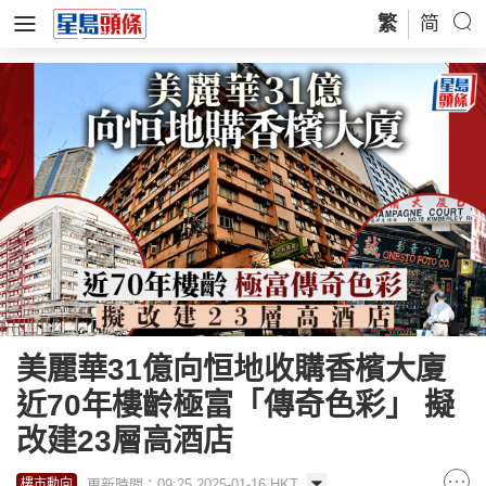
繁
简
美麗華31億向恒地收購香檳大廈
近70年樓齡極富「傳奇色彩」 擬
改建23層高酒店
更新時間：09:25 2025-01-16 HKT
樓市動向