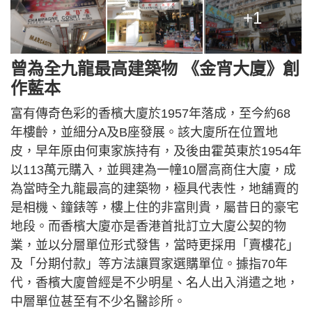
+1
曾為全九龍最高建築物 《金宵大廈》創
作藍本
富有傳奇色彩的香檳大廈於1957年落成，至今約68
年樓齡，並細分A及B座發展。該大廈所在位置地
皮，早年原由何東家族持有，及後由霍英東於1954年
以113萬元購入，並興建為一幢10層高商住大廈，成
為當時全九龍最高的建築物，極具代表性，地舖賣的
是相機、鐘錶等，樓上住的非富則貴，屬昔日的豪宅
地段。而香檳大廈亦是香港首批訂立大廈公契的物
業，並以分層單位形式發售，當時更採用「賣樓花」
及「分期付款」等方法讓買家選購單位。據指70年
代，香檳大廈曾經是不少明星、名人出入消遣之地，
中層單位甚至有不少名醫診所。