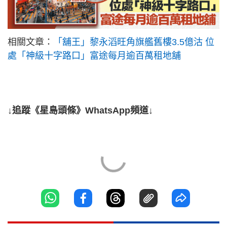
相關文章：
「舖王」黎永滔旺角旗艦舊樓3.5億沽 位
處「神級十字路口」富途每月逾百萬租地舖
↓追蹤《星島頭條》WhatsApp頻道↓