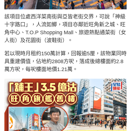
該項目位處西洋菜南街與亞皆老街交界，可說「神級
十字路口」，人流如鯽，項目亦鄰近旺角新之城、旺
角中心、T.O.P Shopping Mall、旅遊熱點通菜街（女
人街）及花園街（波鞋街）。
若以現時月租約150萬計算，回報逾5厘，該物業同時
具重建價值，佔地約2808方呎，落成後總樓面約2.8
萬方呎，每呎樓面地價1.21萬。