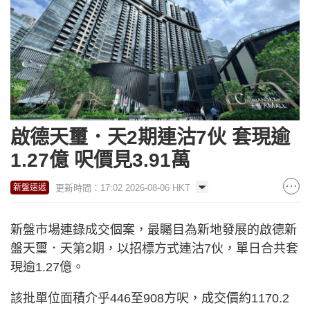
啟德天璽．天2期連沽7伙 套現逾
1.27億 呎價見3.91萬
更新時間：17:02 2026-08-06 HKT
新盤速遞
新盤市場連錄成交個案，最矚目為新地發展的啟德新
盤天璽．天第2期，以招標方式連沽7伙，單日合共套
現逾1.27億。
該批單位面積介乎446至908方呎，成交價約1170.2