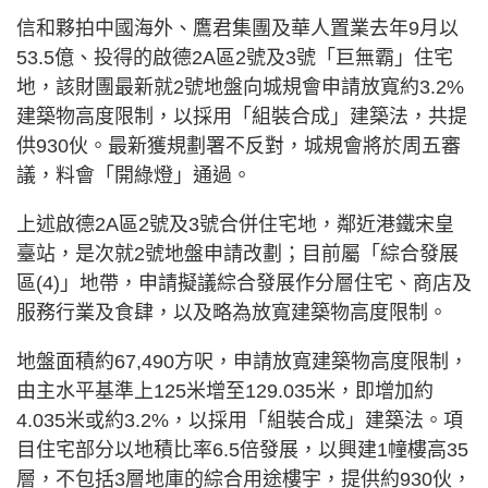
信和夥拍中國海外、鷹君集團及華人置業去年9月以
53.5億、投得的啟德2A區2號及3號「巨無霸」住宅
地，該財團最新就2號地盤向城規會申請放寬約3.2%
建築物高度限制，以採用「組裝合成」建築法，共提
供930伙。最新獲規劃署不反對，城規會將於周五審
議，料會「開綠燈」通過。
上述啟德2A區2號及3號合併住宅地，鄰近港鐵宋皇
臺站，是次就2號地盤申請改劃；目前屬「綜合發展
區(4)」地帶，申請擬議綜合發展作分層住宅、商店及
服務行業及食肆，以及略為放寬建築物高度限制。
地盤面積約67,490方呎，申請放寬建築物高度限制，
由主水平基準上125米增至129.035米，即增加約
4.035米或約3.2%，以採用「組裝合成」建築法。項
目住宅部分以地積比率6.5倍發展，以興建1幢樓高35
層，不包括3層地庫的綜合用途樓宇，提供約930伙，