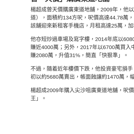
楊超成曾天價購廣東道地舖，2009年，他以
道），面積約134方呎，呎價高達44.7
該舖迎來新租客手機店，月租高達25萬，加
他亦短炒過車場及寫字樓，2014年底以6
賺近4000萬；另外，2017年以6700萬
賺2080萬，升值31%，簡直「快狠準」。
不過，隨着近年樓價下跌，他投資豪宅損手，淺
初以約5680萬賣出，帳面蝕讓約1470萬，
楊超成2009年購入尖沙咀廣東道地舖，呎價
王」。