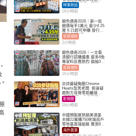
怒 醫學院澄清：宣稱
時事熱話
「40.5分獲錄取」不符事
18小時前
實｜Juicy叮
銀色債券2026｜新一批
銀債每手1萬元 最少4.25
厘 8.21起可申購 發行金
額最多550億
投資理財
2小時前
銀色債券2026｜一文看
清銀行認購優惠 最多8免
專家料反應熱烈 倡抽30
，
手
投資理財
及
15小時前
%。
佘詩曼疑胸壓Chrome
Hearts型男老闆 俯身疑
跟對方背脊零距離接觸
網民驚呼：企側邊唔
影視圈
得？
原
19小時前
高
中國預製屋熱銷美澳墨
夫婦22萬購750呎兩房戶
零地基直接組裝 實測9個
月激讚
海外置業