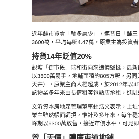
近年舖市買賣「輸多贏少」，連昔日「舖王
3600萬，平均每呎4.47萬，原業主為投資
持貨14年貶值20%
觀塘「街市段」瑞和街向來造價堅挺，最新蝕
以3600萬易手，地舖面積約805方呎，另同
天井），原業主商人楊超成，於2012年以45
該物業多年來由長情租客包點店承租，進駐逾
文沂資本房地產管理董事鍾浩文表示，上址
業主雖然帳面虧損，惟計及多年來，每年穩定
峰期以6300萬放售，接近市價水平，可見
曾「天價」購廣東道地舖