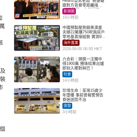
Hearts型男老闆 俯身疑
跟對方背脊零距離接觸
網民驚呼：企側邊唔
影視圈
得？
加
19小時前
萬
中國預製屋熱銷美澳墨
夫婦22萬購750呎兩房戶
零地基直接組裝 實測9個
月激讚
該
海外置業
2026-08-06 06:00 HKT
六合彩︱頭獎一注獨中
得1900萬 攪珠結果出爐
即刻入嚟對冧巴！
，及
社會
將裝
14小時前
市
珍惜生命｜荃灣15歲少
年墮樓 事前曾報警預告
昏迷送院不治
突發
3小時前
5個