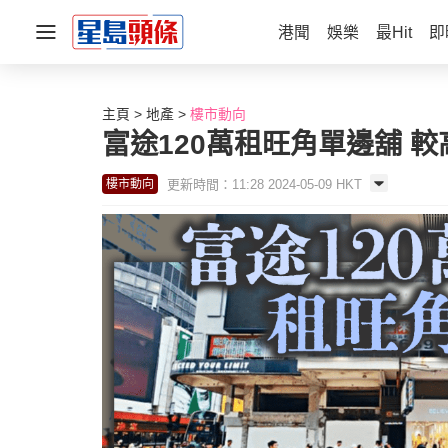
港聞
娛樂
最Hit
即
主頁
地產
樓市動向
富途120萬租旺角單邊舖 
更新時間：11:28 2024-05-09 HKT
樓市動向