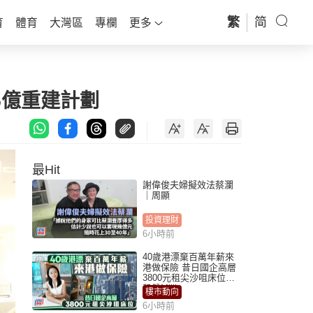
繁
简
育
體育
大灣區
專欄
更多
5億重建計劃
最Hit
謝偉俊夫婦擬效法蔡瀾
｜周顯
投資理財
6小時前
40歲港漂棄百萬年薪來
港做保險 昔日國企高層
3800元租尖沙咀床位｜
租盤Million
樓市動向
6小時前