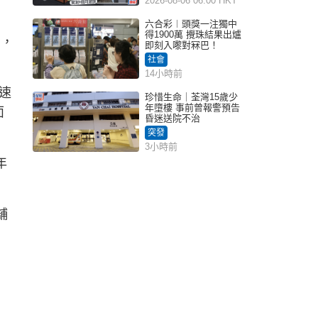
2026-08-06 06:00 HKT
六合彩︱頭獎一注獨中
得1900萬 攪珠結果出爐
月，
即刻入嚟對冧巴！
社會
14小時前
速
珍惜生命｜荃灣15歲少
年墮樓 事前曾報警預告
面
昏迷送院不治
突發
3小時前
年
舖