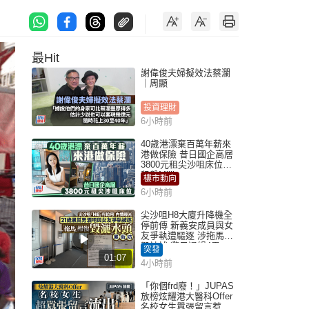
最Hit
謝偉俊夫婦擬效法蔡瀾
｜周顯
投資理財
6小時前
40歲港漂棄百萬年薪來
港做保險 昔日國企高層
3800元租尖沙咀床位｜
租盤Million
樓市動向
6小時前
尖沙咀H8大廈升降機全
停前傳 新義安成員與女
友爭執遭驅逐 涉拖馬刑
毀被捕 警另通緝4男
突發
01:07
4小時前
「你個frd廢！」JUPAS
放榜炫耀港大醫科Offer
名校女生囂張留言惹眾