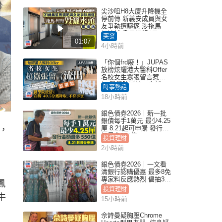
尖沙咀H8大廈升降機全
停前傳 新義安成員與女
友爭執遭驅逐 涉拖馬刑
毀被捕 警另通緝4男
突發
01:07
4小時前
「你個frd廢！」JUPAS
放榜炫耀港大醫科Offer
名校女生囂張留言惹眾
怒 醫學院澄清：宣稱
時事熱話
「40.5分獲錄取」不符事
18小時前
實｜Juicy叮
銀色債券2026｜新一批
銀債每手1萬元 最少4.25
厘 8.21起可申購 發行金
，
額最多550億
投資理財
2小時前
銀色債券2026｜一文看
清銀行認購優惠 最多8免
專家料反應熱烈 倡抽30
鳳
手
投資理財
牛
15小時前
佘詩曼疑胸壓Chrome