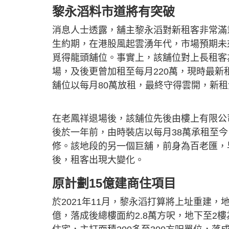
黎永滔料市道將有突破
消息人士透露，舖主黎永滔對新租客非常滿
生約期，在港股風起雲湧年代，市場預期未
覓得龍頭舖位。事實上，該舖位對上長租客為
場，及後更曾加租至每月220萬，現時最新
舖位以每月80萬放租，最終守得雲開，新
在老鳳祥退場後，該舖位先後由樓上有限公
後於一年前，由時裝店以每月38萬承租至
修。該地段的另一個巨舖，前身為百老匯，
後，租客出現大變化。
原計劃15億建商住項目
於2021年11月，黎永滔打算將上址重建，
億，落成後總樓面約2.8萬方呎，地下至2樓為