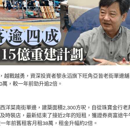
，越戰越勇，資深投資者黎永滔旗下旺角亞皆老街單邊舖
0萬，較一年前勁升逾2倍。
西洋菜南街單邊，建築面積2,300方呎，自從珠寶金行老
店及時裝店，最新結束了接近2年的短租，獲證券商富途牛
較一年前舊租客月租38萬，租金升幅約2倍。