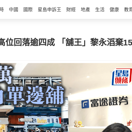
時
中國
國際
星島申訴王
財經
地產
生活
健康
教
較高位回落逾四成 「舖王」黎永滔棄1