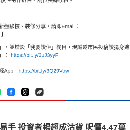
落成後住宅作拆售，舖位長線收租。
盤驗樓、裝修分享，請即Email：
】
」，並增設「我要讚佢」欄目，現誠邀市民投稿讚揚身邊
」︰
https://bit.ly/3uJ3yyF
App：
https://bit.ly/3Q29Vow
易手 投資者楊超成沽貨 呎價4.47萬