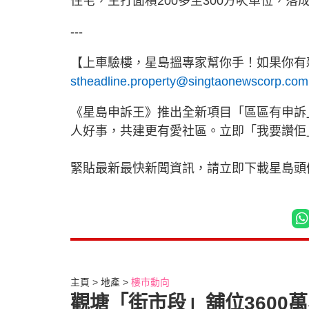
住宅，主打面積200多至300方呎單位，
---
【上車驗樓，星島搵專家幫你手！如果你有新
stheadline.property@singtaonewscorp.com
《星島申訴王》推出全新項目「區區有申訴
人好事，共建更有愛社區。立即「我要讚佢
緊貼最新最快新聞資訊，請立即下載星島頭條
主頁
地產
樓市動向
觀塘「街市段」舖位3600萬