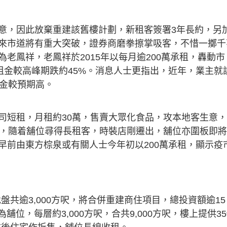
意，因此放棄重建該舊樓計劃，新租客簽署3年長約，另
來市道將有重大突破，證券商磨拳擦掌吸客，不惜一擲千
老鳳祥，老鳳祥於2015年以每月逾200萬承租，轟動市
租金較高峰期跌約45%。消息人士更指出，近年，業主就
租金較預期高。
司短租，月租約30萬，售賣大眾化食品，攻本地客生意
今，隨着舖位尋得長租客，時裝店剛遷出，舖位亦圍板即
早前由東方棕泉或有關人士今年初以200萬承租，顯示疫
地盤共逾3,000方呎，將合併重建商住項目，總投資額逾15
舖位，每層約3,000方呎，合共9,000方呎，樓上提供3