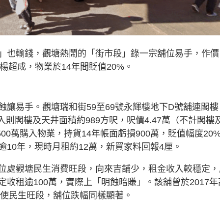
」也輸錢，觀塘熱鬧的「街市段」錄一宗舖位易手，作價
者楊超成，物業於14年間貶值20%。
讓易手。觀塘瑞和街59至69號永輝樓地下D號舖連閣樓
入則閣樓及天井面積約989方呎，呎價4.47萬（不計閣樓
00萬購入物業，持貨14年帳面虧損900萬，貶值幅度20
10年，現時月租約12萬，新買家料回報4厘。
位處觀塘民生消費旺段，向來吉舖少，租金收入較穩定，
收租逾100萬，實際上「明蝕暗賺」。該舖曾於2017年
即使民生旺段，舖位跌幅同樣顯著。