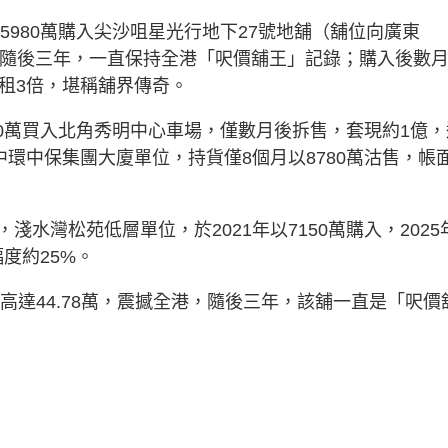
5980萬購入尖沙咀星光行地下27號地舖（舖位向廣東
8萬，隨後三年，一直保持全港「呎價舖王」記錄；購入後數
租3倍，堪稱舖界傳奇。
080萬買入北角秀明中心車場，僅數月後拆售，套現約1億，
買入中環中保集團大廈單位，持貨僅8個月以8780萬沽售，帳
水灣松苑低層單位，於2021年以7150萬購入，2025
幅度約25%。
高達44.78萬，震撼全港，隨後三年，該舖一直是「呎價