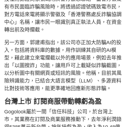
有市民面臨詐騙風險時，將透過認證號碼致電市民，
對方電話來電將顯示警徽及「香港警務處反詐騙協調
中心」名稱，讓市民一眼識別真正執法人員，在資金
轉出前及時攔截。
另一方面，郭建甫指出，該公司亦正加大防騙AI的投
入，包括將資料庫的數據，用作訓練其自研的AI模
型，藉此建立來電攔截以外的應用場景，例如去年推
出「以圖搜詐」功能，讓用戶可上載疑似詐騙截圖，
以分析圖中有關網頁或短訊的風險。他稱，目前其風
險辨識能力，已結合大語言模型（LLM）、多源資料
比對技術等應用，能更準確地回應新形態詐騙。
台灣上市 訂閱商服帶動轉虧為盈
Gogolook屬於一間「信任科技」公司，於台灣上
市，其業務在訂閱及商業服務推動下，去年淨利潤錄