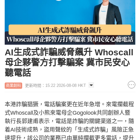
AI生成式詐騙威脅飆升 Whoscall
母企夥警方打擊騙案 冀市民安心
聽電話
更新時間：15:22 2026-08-08 HKT
商業創科
本港詐騙猖獗，電話騙案更在近年急增。來電攔截程
式Whoscall及小熊來電母企Gogolook共同創辦人暨
執行長郭建甫表示，電話是詐騙的關鍵渠道之一，隨
着AI技術成熟，盜用聲紋的「生成式詐騙」風險正急
速提升，該公司的業務已由單純攔截更多電話，提升