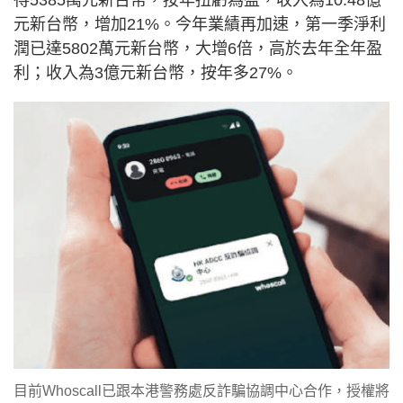
得5385萬元新台幣，按年扭虧為盈，收入為10.48億
元新台幣，增加21%。今年業績再加速，第一季淨利
潤已達5802萬元新台幣，大增6倍，高於去年全年盈
利；收入為3億元新台幣，按年多27%。
目前Whoscall已跟本港警務處反詐騙協調中心合作，授權將