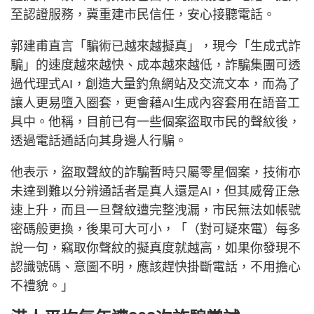
至認證服務，冀重建市民信任，安心接聽電話。
郭建甫直言「騙術已越來越擬真」，現今「生成式詐
騙」的速度越來越快、成本越來越低，詐騙集團可透
過代理式AI，創造大量釣魚網站及交流文本，而為了
讓人更易墮入圈套，更會藉AI生成內容套用在語音工
具中。他稱，目前已有一些個案盜取市民的聲紋後，
透過電話通話向其身邊人行騙。
他表示，盜取聲紋的詐騙暫時只屬零星個案，技術亦
未達到難以分辨通話者是真人還是AI，但其威脅正急
速上升，而且一旦聲紋遭完整洩漏，市民無法如帳號
密碼般更換，後果可大可小，「（對可疑來電）每多
說一句，竊取你聲紋的擬真度就越高，如果你發現不
認識號碼、意圖不明，應該趕快掛斷電話，不用擔心
不禮貌。」