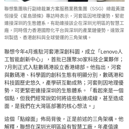
聯想集團執行副總裁兼方案服務業務集團（SSG）總裁黃建
恒接受《星島頭條》專訪時表示，河套區因地理優勢，緊密
連接深圳的生態體系，有助連接該企在深圳光明區的智慧工
廠，同時借力香港國際化平台與深圳的產業鏈優勢，達致深
圳製造、香港創科與全球營運的三角架構。
聯想今年4月進駐河套港深創科園，成立「Lenovo人
工智能創新中心」，首批已匯聚30家科技企業夥伴；
7月則正式入駐數碼港設立香港總部。他指出，河套
與數碼港、科學園的創科生態有明顯分別，數碼港和
科技園歷史悠久，產學研互動成熟；河套則因地理優
勢，可更緊密連接深圳的生態體系。「看起來是一個
個點，但我們經常說如何將這些點連成線，甚至造成
面，是我們在大灣區部署的核心想法。」
這個「點線面」佈局背後，正是前述的三角架構。他
解釋，聯想在深圳光明區設有智慧工廠，年產值達