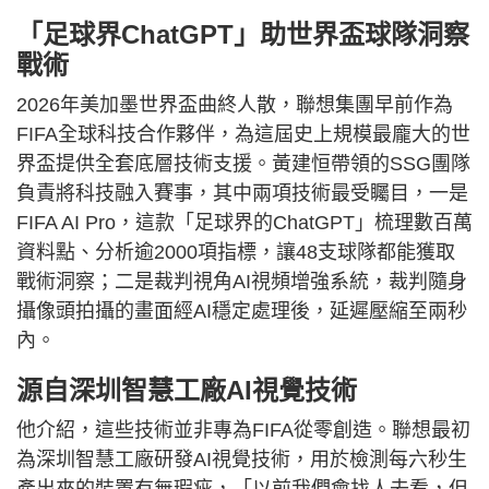
「足球界ChatGPT」助世界盃球隊洞察
戰術
2026年美加墨世界盃曲終人散，聯想集團早前作為
FIFA全球科技合作夥伴，為這屆史上規模最龐大的世
界盃提供全套底層技術支援。黃建恒帶領的SSG團隊
負責將科技融入賽事，其中兩項技術最受矚目，一是
FIFA AI Pro，這款「足球界的ChatGPT」梳理數百萬
資料點、分析逾2000項指標，讓48支球隊都能獲取
戰術洞察；二是裁判視角AI視頻增強系統，裁判隨身
攝像頭拍攝的畫面經AI穩定處理後，延遲壓縮至兩秒
內。
源自深圳智慧工廠AI視覺技術
他介紹，這些技術並非專為FIFA從零創造。聯想最初
為深圳智慧工廠研發AI視覺技術，用於檢測每六秒生