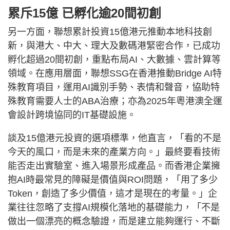
累斥15億 已孵化逾20間初創
另一方面，聯想累計投資15億港元推動本地科技創
新，與港大、中大、理大及數碼港緊密合作，已成功
孵化超過20間初創，重點布局AI、大數據、雲計算等
領域。在應用層面，聯想SSG在香港推動Bridge AI特
殊教育項目，運用AI識別手勢、表情和聲音，協助特
殊教育需要人士的ABA治療；亦為2025年粵港澳全運
會設計跨境協同的IT基礎設施。
談及15億港元投資的選項標準，他直言，「看的不是
今天的風口，而是未來的產業方向。」最終要看技術
能否走出實驗室、進入場景形成產品。而香港企業擁
抱AI時最常見的障礙是價值與ROI問題，「用了多少
Token，創造了多少價值，這才是現在的考量。」企
業往往忽略了支撐AI規模化落地的基礎能力，「不是
做出一個漂亮的概念驗證，而是建立能夠運行、不斷