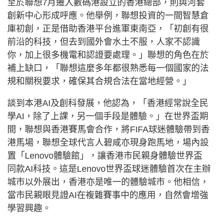
至於聯想7月遷入數碼港設立的香港總部，則與河套
創新中心形成呼應。他舉例，聯想投資的一間智慧倉
庫初創，正是借助香港平台進軍東南亞，「初創有很
前沿的科技，但去到國外會水土不服，人家不認識
你，加上很多機電和認證要處理。」聯想的角色在於
補上缺口，「聯想這麼多年都很熟悉每一個國家的法
規和關稅要求，確保其合規合法在當地經營。」
談到本港AI及創科發展，他認為，「香港經常說全民
學AI，除了上課，另一個手段是體驗。」在世界盃期
間，聯想與香港賽馬會合作，將FIFA球迷體驗帶到香
港馬場，聯想全球代言人碧咸亦現身跑馬地，場內設
置「Lenovo體驗館」，讓香港市民親身體驗世界盃
同款AI科技。這是Lenovo世界盃球迷體驗首次在主辦
城市以外展出，香港亦是唯一的體驗城市。他相信，
當市民親眼見證AI在複雜賽事中的應用，自然會增強
學習興趣。