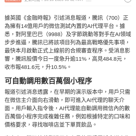
據英國《金融時報》引述消息報道，騰訊（700）正
為擁有14億用戶的微信測試內置的AI代理平台。據
悉，對阿里巴巴（9988）及字節跳動等對手在AI領域
步步進逼，騰訊已將該項目列為最高戰略優先事項，
最快本月啟動正式上線前的合規審查程序。受消息影
響，騰訊股價今日一度急升逾11%，高見484.8元，
收市報481.6元，升10.5%。
可自動調用數百萬個小程序
報道引述消息透露，在早期的演示版本中，用戶只需
在微信主介面向右滑動，即可進入AI代理的聊天介
面。用戶輸入指令後，AI代理能自動調用微信內的數
百萬個小程序完成複雜任務，例如根據特定的口味和
價格要求，尋找咖啡店並下單買飲品。