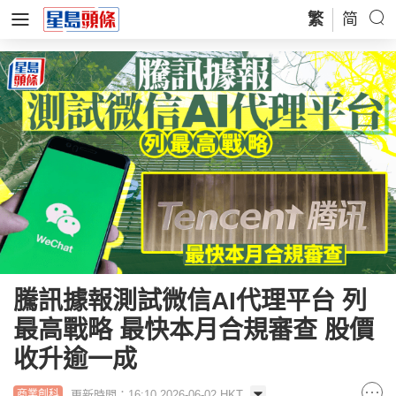
繁
简
騰訊據報測試微信AI代理平台 列
最高戰略 最快本月合規審查 股價
收升逾一成
更新時間：16:10 2026-06-02 HKT
商業創科