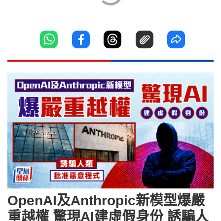
OpenAI及Anthropic新模型爆嚴
重越權 驚現AI建虛假身份 誘騙人