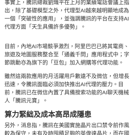
事實上，騰訊總裁劉熾平在上月的業績電話會議上指
出，除了基礎模型之外，代理型AI越來越明顯地成為
一個「突破性的應用」，並強調騰訊的平台在支持AI
代理方面「天生具備許多優勢」。
目前，內地AI市場競爭激烈，阿里巴巴已將其電商、
旅遊及地圖服務整合至「通義千問」應用程式中；字
節跳動亦為旗下的「豆包」加入網購等代理功能。
雖然這兩款應用的月活躍用戶數遠不及微信，但增長
迅速，令騰訊面臨必須加快推出AI代理的壓力。目
前，騰訊已在微信內置了具備搜索功能的AI聊天機械
人「騰訊元寶」。
算力緊絀及成本高昂成隱患
另外，消息指，騰訊在美國實施晶片出口禁令前作風
較為保守，未有及時囤積足夠的英偉達晶片，而在國