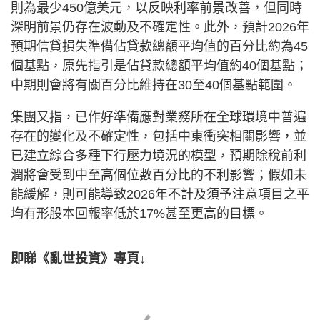
則為最少450億美元，以反映利率前景改善，但同時
深明前景仍存在波動及不確定性。此外，預計2026年
預期信貸損失準備佔貸款總額平均值的百分比約為45
個基點，原先指引是佔貸款總額平均值約40個基點；
中期則會將有關百分比維持在30⾄40個基點範圍。
集團又指，已作好準備應對業務所在全球環境中普遍
存在的變化及不確定性，包括中東衝突相關影響，並
已建立綜合多種下⾏壓⼒境況的模型，預期除稅前利
潤將會受到中⾄⾼個位數百分比的不利影響；假如未
能緩解，則可能導致2026年不計及須予注意項⽬之平
均有形股本回報率低於17%甚⾄更⾼的⽬標。
即睇《亂世投資》專頁↓