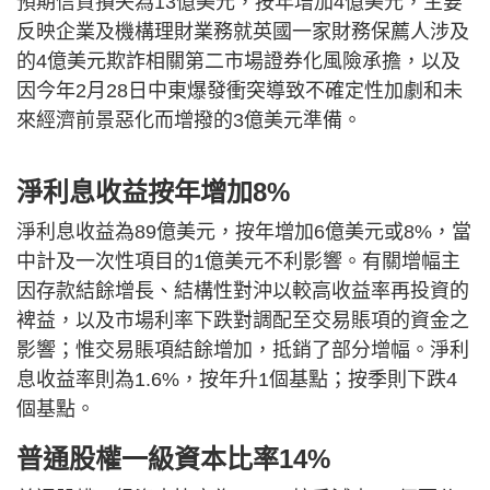
預期信貸損失為13億美元，按年增加4億美元，主要
反映企業及機構理財業務就英國⼀家財務保薦⼈涉及
的4億美元欺詐相關第⼆市場證券化風險承擔，以及
因今年2⽉28⽇中東爆發衝突導致不確定性加劇和未
來經濟前景惡化⽽增撥的3億美元準備。
淨利息收益按年增加8%
淨利息收益為89億美元，按年增加6億美元或8%，當
中計及⼀次性項⽬的1億美元不利影響。有關增幅主
因存款結餘增⻑、結構性對沖以較⾼收益率再投資的
裨益，以及市場利率下跌對調配⾄交易賬項的資⾦之
影響；惟交易賬項結餘增加，抵銷了部分增幅。淨利
息收益率則為1.6%，按年升1個基點；按季則下跌4
個基點。
普通股權⼀級資本比率14%