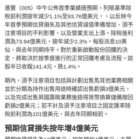
滙豐（005）中午公佈首季業績遜預期，列賬基準除
稅前利潤按年減少1.1%⾄93.76億美元，，以反映今
年首季預期信貸損失及其他信貸減值準備增加、須予
注意項⽬的不利影響，以及營業⽀出上漲。除稅後利
潤為73.94億美元，按年減少2.3%。每股派息10美
仙，與去年同期持平。對於重新啟動股份回購的決
定，將取決於按季度進⾏的正常回購考慮及流程。該
股半日收報141.4元，跌1.4%。
期內，須予注意項⽬包括與計劃出售⾺⽿他業務相關
並於分類為持作出售⽤途時確認出售虧損3億美元，
以及完成出售英國壽險業務後錄得貨幣換算儲備撥回
虧損2億美元；若不計及須予注意項⽬之固定匯率除
稅前利潤為101億美元，與去年同期相若。
預期信貸損失按年增4億美元