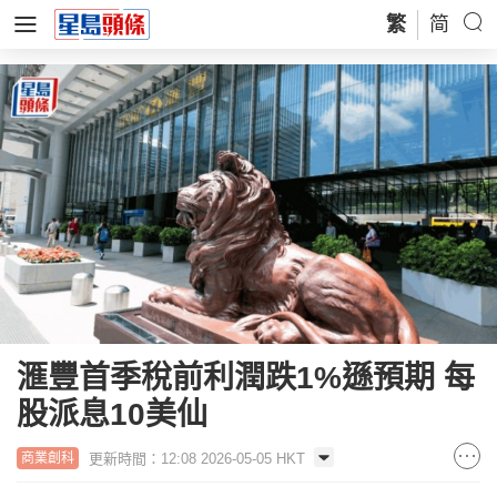
繁
简
滙豐首季稅前利潤跌1%遜預期 每
股派息10美仙
更新時間：12:08 2026-05-05 HKT
商業創科