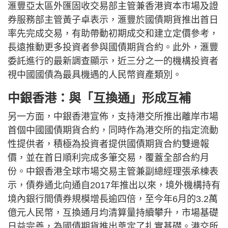
滙豐亞太區外匯固收交易部主管兼香港資本市場及證
券服務部主管黃子卓表示，滙豐於國債期貨推出首日
率先完成交易，有助帶動初期成交和建立定價參考，
長遠推動更多投資者參與國債期貨合約。此外，滙豐
委託進行的最新調查顯示，近三分之一的機構投資者
視中國國債為最具機遇的人民幣資產類別。
中銀香港：與「互換通」形成互補
另一方面，中銀香港宣佈，支持港交所推出離岸市場
首個中國國債期貨合約，同時作為港交所的指定流動
性提供者，積極為投資者提供國債期貨合約雙邊報
價，並在首日順利完成多筆交易，覆蓋全部合約月
份。中銀香港全球市場交易主管兼副總經理張承棟表
示，債券通北向通自2017年推出以來，境外機構持有
境內銀行間債券規模增長逾四倍，至今年6月的3.2萬
億元人民幣，互換通月均清算量持續攀升，市場基礎
日益完善，為國債期貨推出奠定了扎實基礎。港交所