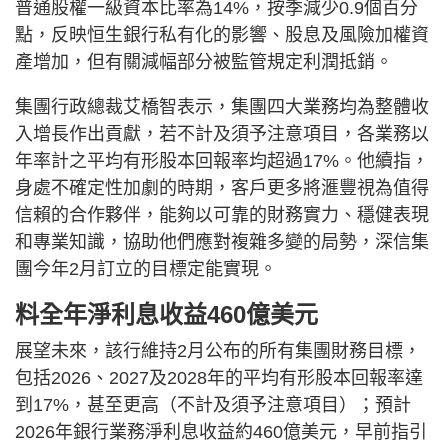
普通股權⼀級資本比率為14%，按季減少0.9個百分
點，反映恒⽣銀⾏私有化的影響、股息及風險加權資
產增加，但有關減幅部分被監管規定利潤抵銷。
集團⾏政總裁艾橋智表⽰，集團四⼤業務均為整體收
入增⻑作出貢獻，若不計及須予注意項⽬，各業務以
年率計之平均有形股本回報率均超過17%。他續指，
⾝處不確定性加劇的時期，客⼾更多將滙豐視為值得
信賴的合作夥伴，能夠以可靠的財務實⼒、穩健表現
和專業知識，協助他們應對複雜多變的局勢，深信集
團今年2⽉訂立的⽬標定能實現。
料全年淨利息收益460億美元
展望未來，該行維持2⽉公布的所有集團財務⽬標，
包括2026、2027及2028年的平均有形股本回報率達
到17%，甚⾄更⾼（不計及須予注意項⽬）；預計
2026年銀⾏業務淨利息收益約460億美元，早前指引