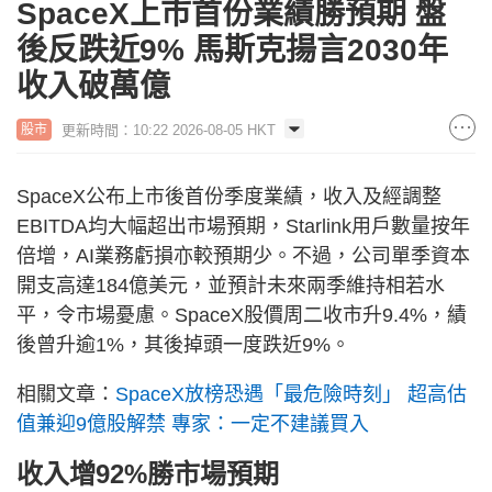
SpaceX上市首份業績勝預期 盤
後反跌近9% 馬斯克揚言2030年
收入破萬億
更新時間：10:22 2026-08-05 HKT
股市
SpaceX公布上市後首份季度業績，收入及經調整
EBITDA均大幅超出市場預期，Starlink用戶數量按年
倍增，AI業務虧損亦較預期少。不過，公司單季資本
開支高達184億美元，並預計未來兩季維持相若水
平，令市場憂慮。SpaceX股價周二收市升9.4%，績
後曾升逾1%，其後掉頭一度跌近9%。
相關文章：
SpaceX放榜恐遇「最危險時刻」 超高估
值兼迎9億股解禁 專家：一定不建議買入
收入增92%勝市場預期