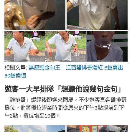
+7
相關文章:
無厘頭金句王︱江西雞排哥爆紅 6蚊賣出
60蚊價值
遊客一大早排隊「想聽他說幾句金句」
「雞排哥」爆經後即迎來國慶，不少遊客直奔雞排哥
攤位。他將攤位營業時間從原來的下午3點提前到下
午2點，攤位增至10個。