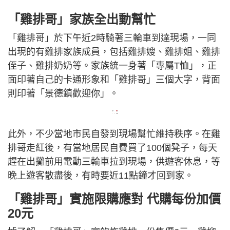
「雞排哥」家族全出動幫忙
「雞排哥」於下午近2時騎著三輪車到達現場，一同
出現的有雞排家族成員，包括雞排嫂、雞排姐、雞排
侄子、雞排奶奶等。家族統一身著「專屬T恤」，正
面印著自己的卡通形象和「雞排哥」三個大字，背面
則印著「景德鎮歡迎你」。
+1
此外，不少當地市民自發到現場幫忙維持秩序。在雞
排哥走紅後，有當地居民自費買了100個凳子，每天
趕在出攤前用電動三輪車拉到現場，供遊客休息，等
晚上遊客散盡後，有時要近11點鐘才回到家。
「雞排哥」實施限購應對 代購每份加價
20元