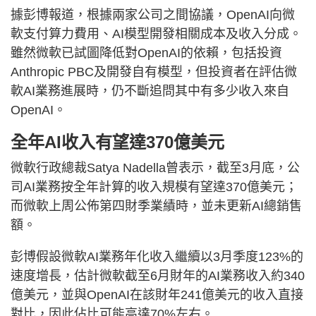
據彭博報道，根據兩家公司之間協議，OpenAI向微
軟支付算力費用、AI模型開發相關成本及收入分成。
雖然微軟已試圖降低對OpenAI的依賴，包括投資
Anthropic PBC及開發自有模型，但投資者在評估微
軟AI業務進展時，仍不斷追問其中有多少收入來自
OpenAI。
全年AI收入有望達370億美元
微軟行政總裁Satya Nadella曾表示，截至3月底，公
司AI業務按全年計算的收入規模有望達370億美元；
而微軟上周公佈第四財季業績時，並未更新AI總銷售
額。
彭博假設微軟AI業務年化收入繼續以3月季度123%的
速度增長，估計微軟截至6月財年的AI業務收入約340
億美元，並與OpenAI在該財年241億美元的收入直接
對比，因此佔比可能高達70%左右。