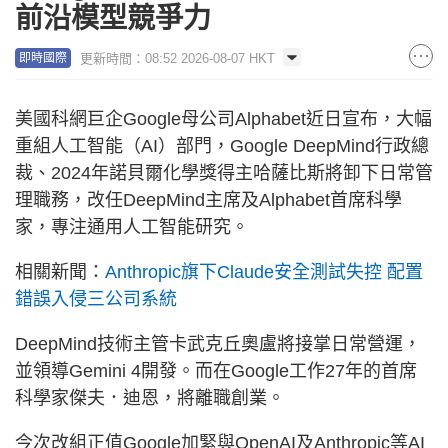
前沿模型競爭力
更新時間：08:52 2026-08-07 HKT
即時國際
美國科網巨企Google母公司Alphabet近日宣布，大幅
重組人工智能（AI）部門，Google DeepMind行政總
裁、2024年諾貝爾化學獎得主哈薩比斯將卸下日常管
理職務，改任DeepMind主席及Alphabet首席科學
家，專注通用人工智能研究。
相關新聞：
Anthropic旗下Claude安全測試失控 配置
錯誤入侵三公司系統
DeepMind技術主管卡武克丘奧盧將接掌日常營運，
並領導Gemini 4開發。而在Google工作27年的首席
科學家傑夫．迪恩，將離職創業。
今次改組正值Google加緊與OpenAI及Anthropic等AI