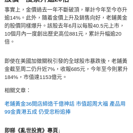
事實上，金價過去一年不斷破頂，單計今年至今亦升
逾14%。此外，隨着金價上升及銷售向好，老鋪黃金
的股價同樣爆升。該股去年6月以每股40.5元上市，
10個月內一度創出歷史高位881元，累計升幅逾20
倍。
即使在美國加徵關稅引發的全球股市暴跌後，老鋪黃
金截至周二仍升近7%，收報685元，今年至今則累升
184%，市值達1153億元。
相關文章：
老鋪黃金36間店締造千億神話 市值超周大福 產品用
99金貴港五成 仍受忠粉追捧
即睇《亂世投資》專頁↓