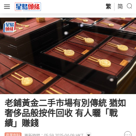
繁
简
老鋪黃金二手市場有別傳統 猶如
奢侈品般按件回收 有人曬「戰
績」賺錢
更新時間：05:59 2025-04-09 HKT
商業創科