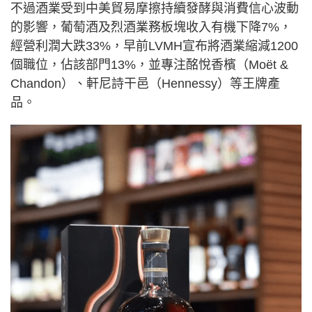
不過酒業受到中美貿易摩擦持續發酵與消費信心波動
的影響，葡萄酒及烈酒業務板塊收入有機下降7%，
經營利潤大跌33%，早前LVMH宣布將酒業縮減1200
個職位，佔該部門13%，並專注酩悅香檳（Moët &
Chandon）、軒尼詩干邑（Hennessy）等王牌產
品。