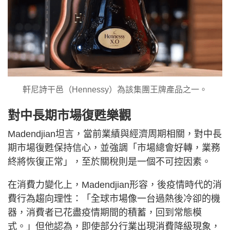
軒尼詩干邑（Hennessy）為該集團王牌產品之一。
對中長期市場復甦樂觀
Madendjian坦言，當前業績與經濟周期相關，對中長
期市場復甦保持信心，並強調「市場總會好轉，業務
終將恢復正常」，至於關稅則是一個不可控因素。
在消費力變化上，Madendjian形容，後疫情時代的消
費行為趨向理性：「全球市場像一台過熱後冷卻的機
器，消費者已花盡疫情期間的積蓄，回到常態模
式。」但他認為，即使部分行業出現消費降級現象，