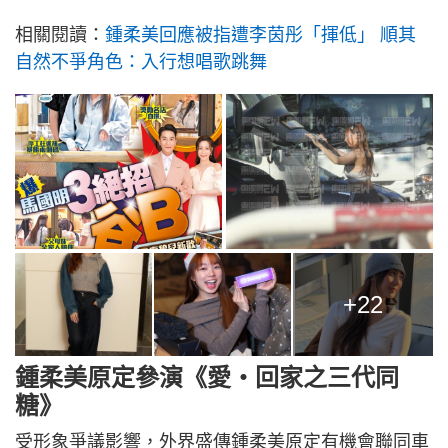
相關閱讀：
鍾柔美回應被指遭李茵彤「揮低」 順其
自然不爭角色：入行想唱歌跳舞
+22
鍾柔美原定參演《愛‧回家之三代同
糖》
受形象爭議影響，外界盛傳鍾柔美原定有機會聯同車