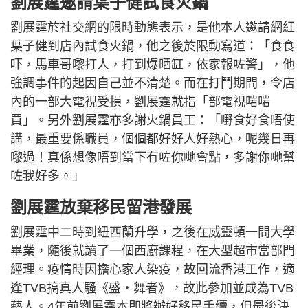
劉展霆邀請葉子健試食火鍋
劉展霆於社交網的限時動態表示，是他本人邀請網紅
葉子健到店內試食火鍋，他之後於限動寫道：「食食
吓，馬車哥嚟打人，打到爆晒缸，依家報咗警」，他
強調事件的起因自己並不清楚。而在打鬥期間，令店
內的一部大電視受損，劉展霆就指「部電視啱啱
買」。另外劉展霆亦多謝火鍋員工：「嘢食好食唔使
講，最重要係職員，個個都好好人好熱心，呢幾日再
嚟過！真係想像唔到當下冇咗你哋會點，多謝你哋幫
咗我好多。」
劉展霆放棄移民留港發展
劉展霆中二時到紐西蘭升學，之後在威靈頓一間大學
畢業，隨後就讀了一個西廚課程，在大型超市當部門
經理。疫情時因擔心家人染疫，故回流香港工作，適
逢TVB搞真人騷《盛‧舞者》，故此參加並成為TVB
藝人。4年前劉展霆本即將辦好移民手續，但最後決