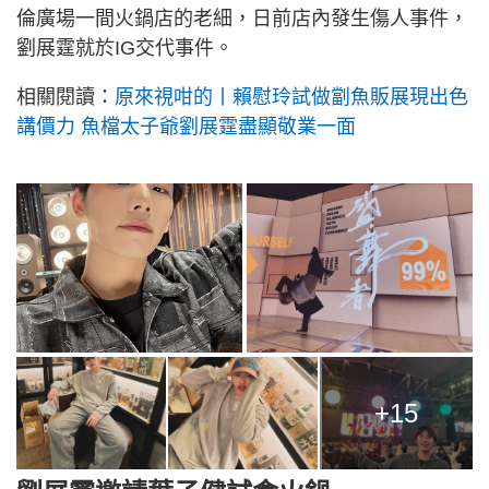
倫廣場一間火鍋店的老細，日前店內發生傷人事件，
劉展霆就於IG交代事件。
相關閱讀：
原來視咁的丨賴慰玲試做劏魚販展現出色
講價力 魚檔太子爺劉展霆盡顯敬業一面
+15