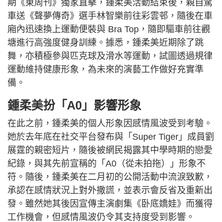
期《東周刊》獨家直擊，鍾柔美活動結束後，親自駕
車送《聲夢傳奇》選手林智樂前往彩雲邨，隨後在車
廂內迅速換上運動便裝與 Bra Top，隨即驅車前往觀
塘進行高強度健身訓練。據悉，鍾柔美近期除了跳
舞，亦積極參與匹克球及滑水等運動，試圖透過規律
運動維持健康形象，為未來的演藝工作做好充實準
備。
鍾柔美扮「A0」影響形象
在此之前，鍾柔美的個人形象因感情風波受到考驗。
她於去年底在社交平台發布與「Super Tiger」成員劉
展霆的親密短片，隨後被網民揭露其中學時期的戀愛
紀錄，與其先前宣稱的「A0（從未拍拖）」形象不
符。隨後，鍾柔美在二月初的公開活動中流淚致歉，
承認在感情狀況上對外撒謊，並表示會反省及重新出
發。雖然她其後因宣傳主演劇集《卧底嬌娃》而獲得
工作機會，但感情風波仍令其支持度受到影響。