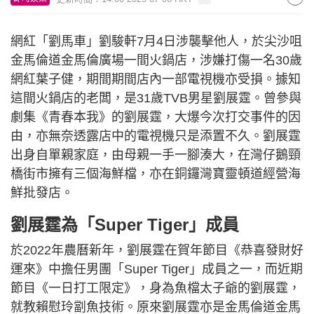
網紅「劉馬車」劉駿軒7月4日涉襲擊他人，於尖沙咀
金馬倫道金馬倫廣場一間火鍋店，涉嫌打傷一名30歲
網紅葉子健，期間期間店內一部電視機亦受損。據知
這間火鍋店的老闆，是31歲TVB男星劉展霆。曾參與
劇集《青春本我》的劉展霆，大爆今次打交事件的因
由，亦無奈透露店中的電視機只是添置不久。劉展霆
出身自單親家庭，由母親一手一腳湊大，在灣仔鵝頸
橋街市擁有三個海鮮檔，亦在銅鑼灣寶靈頓道經營海
鮮批發店。
劉展霆為「Super Tiger」成員
於2022年農曆新年，劉展霆在賀年節目《恭喜發財好
運來》中擔任男團「Super Tiger」成員之一，而近期
節目《一日打工限定》，身為魚檔太子爺的劉展霆，
就教賴慰玲劏魚技術。原來劉展霆亦是金馬倫道金馬