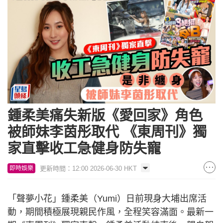
鍾柔美痛失新版《愛回家》角色
被師妹李茵彤取代 《東周刊》獨
家直擊收工急健身防失寵
更新時間：12:00 2026-06-30 HKT
即時娛樂
「聲夢小花」鍾柔美（Yumi）日前現身大埔出席活
動，期間積極展現親民作風，全程笑容滿面。最新一