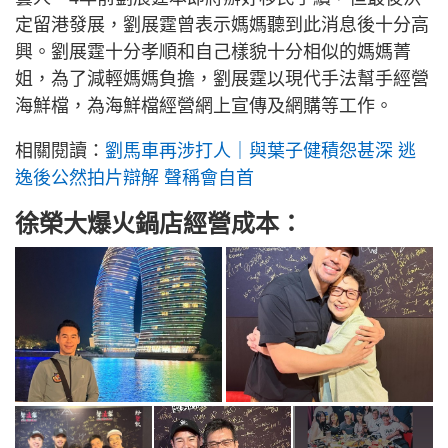
定留港發展，劉展霆曾表示媽媽聽到此消息後十分高
興。劉展霆十分孝順和自己樣貌十分相似的媽媽菁
姐，為了減輕媽媽負擔，劉展霆以現代手法幫手經營
海鮮檔，為海鮮檔經營網上宣傳及網購等工作。
相關閱讀：
劉馬車再涉打人｜與葉子健積怨甚深 逃
逸後公然拍片辯解 聲稱會自首
徐榮大爆火鍋店經營成本：