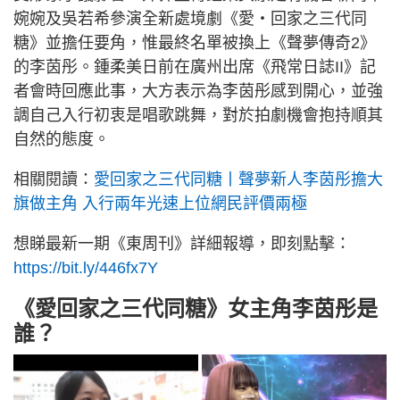
婉婉及吳若希參演全新處境劇《愛‧回家之三代同
糖》並擔任要角，惟最終名單被換上《聲夢傳奇2》
的李茵彤。鍾柔美日前在廣州出席《飛常日誌II》記
者會時回應此事，大方表示為李茵彤感到開心，並強
調自己入行初衷是唱歌跳舞，對於拍劇機會抱持順其
自然的態度。
相關閱讀：
愛回家之三代同糖丨聲夢新人李茵彤擔大
旗做主角 入行兩年光速上位網民評價兩極
想睇最新一期《東周刊》詳細報導，即刻點擊：
https://bit.ly/446fx7Y
《愛回家之三代同糖》女主角李茵彤是
誰？