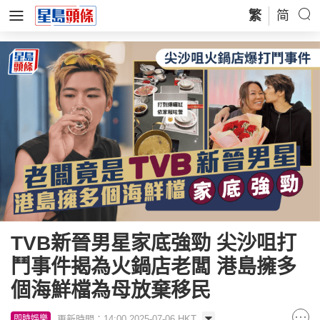
繁
简
TVB新晉男星家底強勁 尖沙咀打
鬥事件揭為火鍋店老闆 港島擁多
個海鮮檔為母放棄移民
更新時間：14:00 2025-07-06 HKT
即時娛樂