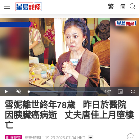
繁
简
Remaining
-
1:07
Loaded
:
Play
Unmute
Picture-
Full
43.94%
in-
Picture
Time
雪妮離世終年78歲 昨日於醫院
因胰臟癌病逝 丈夫唐佳上月墮樓
亡
更新時間：19:23 2025-07-04 HKT
即時娛樂