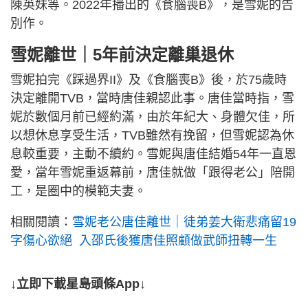
陳英妹等。2022年播出的《食腦喪B》，是雪妮的告
別作。
雪妮離世｜5年前決定離巢退休
雪妮拍完《踩過界II》及《食腦喪B》後，於75歲時
決定離開TVB，當時唐佳親認此事。唐佳當時指，雪
妮於數個月前已經約滿，由於年紀大、身體欠佳，所
以想休息享受生活，TVB雖然有挽留，但雪妮認為休
息較重要，主動不續約。雪妮與唐佳結婚54年一直恩
愛，當年雪妮重返幕前，唐佳就做「跟得老公」陪開
工，是圈中的模範夫妻。
相關閱讀：
雪妮老公唐佳離世｜徒弟姜大衛悲痛留19
字傷心欲絕 入邵氏後獲唐佳照顧做武師扭轉一生
↓立即下載星島頭條App↓