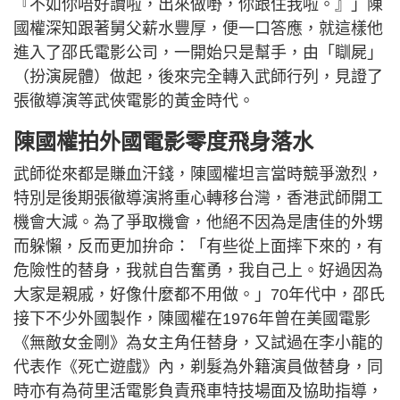
『不如你唔好讀啦，出來做嘢，你跟住我啦。』」陳
國權深知跟著舅父薪水豐厚，便一口答應，就這樣他
進入了邵氏電影公司，一開始只是幫手，由「瞓屍」
（扮演屍體）做起，後來完全轉入武師行列，見證了
張徹導演等武俠電影的黃金時代。
陳國權拍外國電影零度飛身落水
武師從來都是賺血汗錢，陳國權坦言當時競爭激烈，
特別是後期張徹導演將重心轉移台灣，香港武師開工
機會大減。為了爭取機會，他絕不因為是唐佳的外甥
而躲懶，反而更加拚命：「有些從上面摔下來的，有
危險性的替身，我就自告奮勇，我自己上。好過因為
大家是親戚，好像什麼都不用做。」70年代中，邵氏
接下不少外國製作，陳國權在1976年曾在美國電影
《無敵女金剛》為女主角任替身，又試過在李小龍的
代表作《死亡遊戲》內，剃髮為外籍演員做替身，同
時亦有為荷里活電影負責飛車特技場面及協助指導，