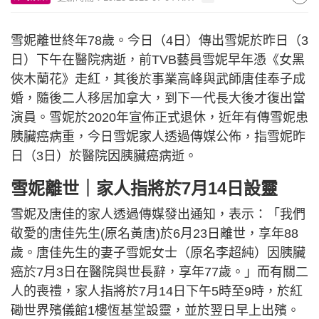
雪妮離世終年78歲。今日（4日）傳出雪妮於昨日（3
日）下午在醫院病逝，前TVB藝員雪妮早年憑《女黑
俠木蘭花》走紅，其後於事業高峰與武師唐佳奉子成
婚，隨後二人移居加拿大，到下一代長大後才復出當
演員。雪妮於2020年宣佈正式退休，近年有傳雪妮患
胰臟癌病重，今日雪妮家人透過傳媒公佈，指雪妮昨
日（3日）於醫院因胰臟癌病逝。
雪妮離世｜家人指將於7月14日設靈
雪妮及唐佳的家人透過傳媒發出通知，表示：「我們
敬愛的唐佳先生(原名黃唐)於6月23日離世，享年88
歲。唐佳先生的妻子雪妮女士（原名李超純）因胰臟
癌於7月3日在醫院與世長辭，享年77歲。」而有關二
人的喪禮，家人指將於7月14日下午5時至9時，於紅
磡世界殯儀館1樓恆基堂設靈，並於翌日早上出殯。