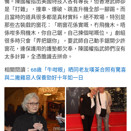
備。陳國權指出美國特技人各有專長，但香港武師卻
是「打雜」，撞車、爆破、跳直升機全部一腳踢。而
且當時的道具很多都是真材實料，絕不欺場，特別是
那些古裝戲的窗花：「啲窗花係實嘅，冇飛機木。唔
係咁多飛機木，你自己鋸，自己揀個啱嘅位。」劇組
很多時只會「畀把鋸你」，要武師自己動手鋸開少許
窗花，連保護用的護墊都欠奉，陳國權指武師們沒有
太多計算，全憑膽識去拼命。
相關閱讀：
68歲「牛咁眼」晒同老友嘆茶合照有驚喜
與二撇雞惡人保養勁好十年如一日