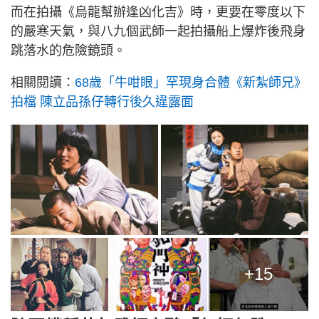
而在拍攝《烏龍幫辦逢凶化吉》時，更要在零度以下
的嚴寒天氣，與八九個武師一起拍攝船上爆炸後飛身
跳落水的危險鏡頭。
相關閱讀：
68歲「牛咁眼」罕現身合體《新紮師兄》
拍檔 陳立品孫仔轉行後久違露面
+15