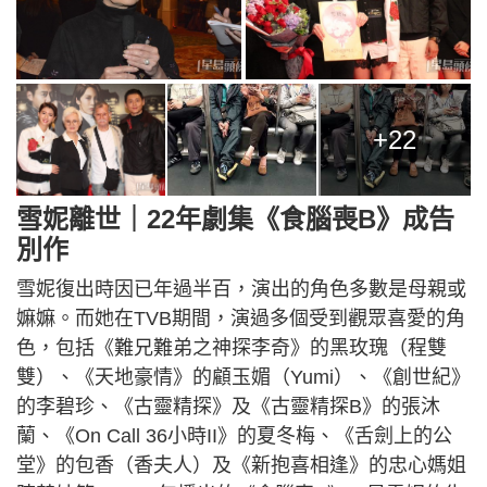
+22
雪妮離世｜22年劇集《食腦喪B》成告
別作
雪妮復出時因已年過半百，演出的角色多數是母親或
嫲嫲。而她在TVB期間，演過多個受到觀眾喜愛的角
色，包括《難兄難弟之神探李奇》的黑玫瑰（程雙
雙）、《天地豪情》的顧玉媚（Yumi）、《創世紀》
的李碧珍、《古靈精探》及《古靈精探B》的張沐
蘭、《On Call 36小時II》的夏冬梅、《舌劍上的公
堂》的包香（香夫人）及《新抱喜相逢》的忠心媽姐