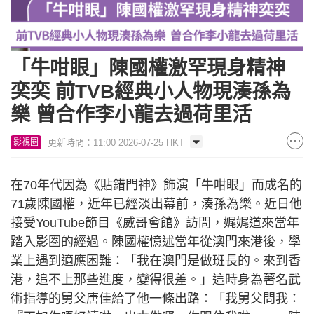
「牛咁眼」陳國權激罕現身精神
奕奕 前TVB經典小人物現湊孫為
樂 曾合作李小龍去過荷里活
更新時間：11:00 2026-07-25 HKT
影視圈
在70年代因為《貼錯門神》飾演「牛咁眼」而成名的
71歲陳國權，近年已經淡出幕前，湊孫為樂。近日他
接受YouTube節目《威哥會館》訪問，娓娓道來當年
踏入影圈的經過。陳國權憶述當年從澳門來港後，學
業上遇到適應困難：「我在澳門是做班長的。來到香
港，追不上那些進度，變得很差。」這時身為著名武
術指導的舅父唐佳給了他一條出路：「我舅父問我：