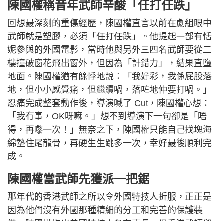
陳國權稱昔年武師辛酸「任打任跌」
回想最深刻的重傷經歷，陳國權直言以前在劇組眼中
武師就是塑膠，必須「任打任跌」。他提起一部有恬
妮參與的外國電影，當時他與另外三四名武師要從二
樓撞破窗花飛出窗外，但因為「計錯力」，結果直墮
地面。陳國權猶有餘悸地說：「我好彩，我係屁股落
地，但小小感覺痛，但繼續喎，落咗地仲要打喎。」
忍痛完成整套動作後，導演喊了 Cut，陳國權心想：
「我冇事，OK呀嘛。」想不到導演下一句卻是「唔
得，再嚟一次！」無奈之下，陳國權只能自己找塊海
綿墊住尾龍骨，再硬生生跳多一次，幸好最後順利完
成。
陳國權當武師先獲派一把鋸
那年代的香港武師之所以令外國特技人折服，正正是
因為他們沒有外國那種精細的分工和完善的保護裝