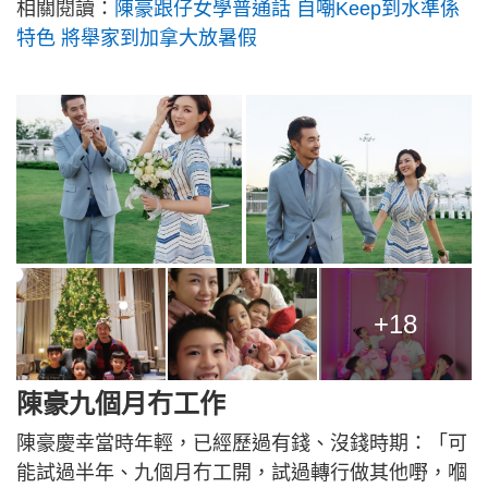
相關閱讀：
陳豪跟仔女學普通話 自嘲Keep到水準係
特色 將舉家到加拿大放暑假
+18
陳豪九個月冇工作
陳豪慶幸當時年輕，已經歷過有錢、沒錢時期：「可
能試過半年、九個月冇工開，試過轉行做其他嘢，嗰