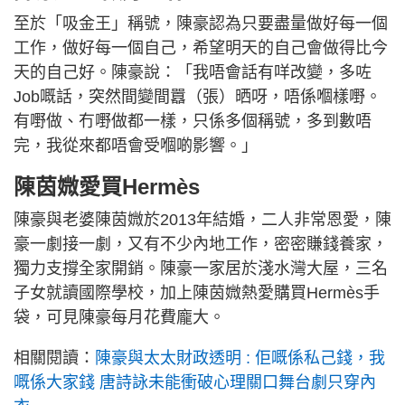
至於「吸金王」稱號，陳豪認為只要盡量做好每一個
工作，做好每一個自己，希望明天的自己會做得比今
天的自己好。陳豪說：「我唔會話有咩改變，多咗
Job嘅話，突然間變間囂（張）晒呀，唔係嗰樣嘢。
有嘢做、冇嘢做都一樣，只係多個稱號，多到數唔
完，我從來都唔會受嗰啲影響。」
陳茵媺愛買Hermès
陳豪與老婆陳茵媺於2013年結婚，二人非常恩愛，陳
豪一劇接一劇，又有不少內地工作，密密賺錢養家，
獨力支撐全家開銷。陳豪一家居於淺水灣大屋，三名
子女就讀國際學校，加上陳茵媺熱愛購買Hermès手
袋，可見陳豪每月花費龐大。
相關閱讀：
陳豪與太太財政透明 : 佢嘅係私己錢，我
嘅係大家錢 唐詩詠未能衝破心理關口舞台劇只穿內