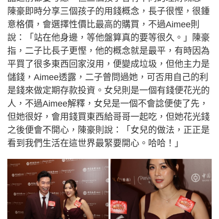
陳豪即時分享三個孩子的用錢概念，長子很慳，很鍾
意格價，會選擇性價比最高的購買，不過Aimee則
說：「站在他身邊，等他盤算真的要等很久。」陳豪
指，二子比長子更慳，他的概念就是最平，有時因為
平買了很多東西回家沒用，便變成垃圾，但他主力是
儲錢，Aimee透露，二子曾問過她，可否用自己的利
是錢來做定期存款投資。女兒則是一個有錢便花光的
人，不過Aimee解釋，女兒是一個不會諗便使了先，
但她很好，會用錢買東西給哥哥一起吃，但她花光錢
之後便會不開心，陳豪則說：「女兒的做法，正正是
看到我們生活在這世界最緊要開心。哈哈！」