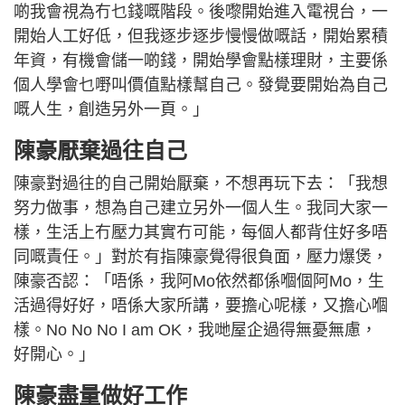
啲我會視為冇乜錢嘅階段。後嚟開始進入電視台，一
開始人工好低，但我逐步逐步慢慢做嘅話，開始累積
年資，有機會儲一啲錢，開始學會點樣理財，主要係
個人學會乜嘢叫價值點樣幫自己。發覺要開始為自己
嘅人生，創造另外一頁。」
陳豪厭棄過往自己
陳豪對過往的自己開始厭棄，不想再玩下去：「我想
努力做事，想為自己建立另外一個人生。我同大家一
樣，生活上冇壓力其實冇可能，每個人都背住好多唔
同嘅責任。」對於有指陳豪覺得很負面，壓力爆煲，
陳豪否認：「唔係，我阿Mo依然都係嗰個阿Mo，生
活過得好好，唔係大家所講，要擔心呢樣，又擔心嗰
樣。No No No I am OK，我哋屋企過得無憂無慮，
好開心。」
陳豪盡量做好工作