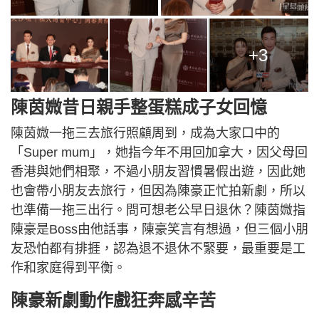
+3
陳茵媺昔日親手整蛋糕成子女回憶
陳茵媺一拖三去旅行照顧周到，成為大家口中的
「Super mum」，她指今年不用回加拿大，因父母回
香港與她們相聚，不過小朋友習慣暑假出遊，因此她
也會帶小朋友去旅行，但因為陳豪正忙拍新劇，所以
也準備一拖三出行。問可想老公早日退休？陳茵媺指
陳豪是Boss由他話事，陳豪笑言有想過，但三個小朋
友恐怕都有排捱，認為退不退休不緊要，最重要是工
作和家庭得到平衡。
陳豪新劇動作戲狂奔感辛苦