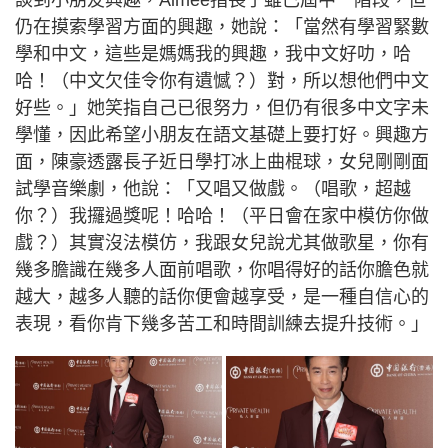
談到小朋友興趣，Aimee指長子雖已屆中一階段，但
仍在摸索學習方面的興趣，她說：「當然有學習緊數
學和中文，這些是媽媽我的興趣，我中文好叻，哈
哈！（中文欠佳令你有遺憾？）對，所以想他們中文
好些。」她笑指自己已很努力，但仍有很多中文字未
學懂，因此希望小朋友在語文基礎上要打好。興趣方
面，陳豪透露長子近日學打冰上曲棍球，女兒剛剛面
試學音樂劇，他說：「又唱又做戲。（唱歌，超越
你？）我攞過獎呢！哈哈！（平日會在家中模仿你做
戲？）其實沒法模仿，我跟女兒說尤其做歌星，你有
幾多膽識在幾多人面前唱歌，你唱得好的話你膽色就
越大，越多人聽的話你便會越享受，是一種自信心的
表現，看你肯下幾多苦工和時間訓練去提升技術。」