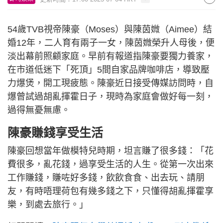
54歲TVB視帝陳豪（Moses）與陳茵媺（Aimee）結
婚12年，二人育有兩子一女，陳茵媺榮升人母後，便
淡出幕前照顧家庭。早前有報道指陳豪要獨力養家，
在市道低迷下「死頂」5間自家品牌咖啡店，導致壓
力爆煲，開工現疲態。陳豪近日接受傳媒訪問時，自
爆曾試過胡亂揮霍日子，現時為家庭會做好每一刻，
過得無憂無慮。
陳豪賺錢享受生活
陳豪回想當年做模特兒時期，坦言賺了很多錢：「花
費很多，亂花錢，過享受生活的人生。從第一次出來
工作賺錢，賺咗好多錢，飲飲食食、出去玩、請朋
友，有時唔理荷包有幾多錢之下，只懂得胡亂揮霍享
樂，到處去旅行。」