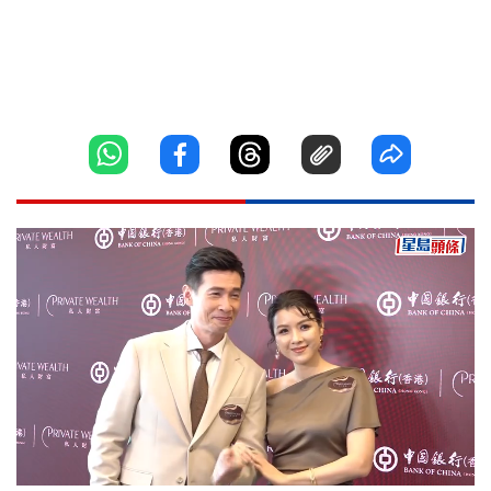
Loaded
:
Unmute
7.34%