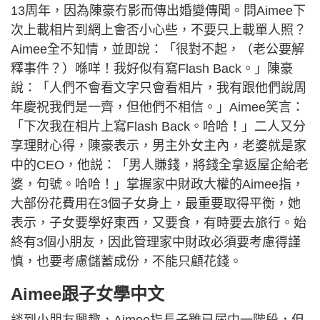
13周年，因為陳豪冇影而傳出婚變傳聞。問Aimee下
次上載相片到網上會否小心些，不要只上載單人照？
Aimee全不知情，並即說：「很對不起，（老公要解
釋事件？）喺咩！我好似有寫Flash Back。」陳豪
說：「人們不會看文字只會看相片，我有跟他們說周
年慶祝我們是一齊，但他們不相信。」Aimee笑言：
「下次我在相片上寫Flash Back。哈哈！」二人又分
享理財心得，陳豪表示，男主外女主內，老婆就是家
中的CEO，他説：「男人賺錢，將錢全拿返屋企給老
婆，句號。哈哈！」掌握家中財政大權的Aimee指，
大部份花費用在3個子女身上，最重要取得平衡，她
表示，子女要學好東西，又要食，有時要去旅行。始
終有3個小朋友，因此管理家中財政必須要考慮得謹
慎，也要考慮儲蓄成份，不能只顧花錢。
Aimee跟子女學中文