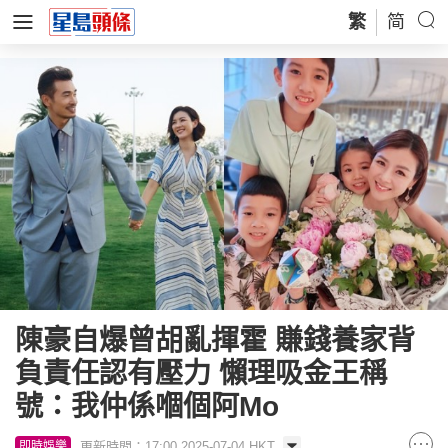
繁
简
陳豪自爆曾胡亂揮霍 賺錢養家背
負責任認有壓力 懶理吸金王稱
號：我仲係嗰個阿Mo
更新時間：17:00 2025-07-04 HKT
即時娛樂