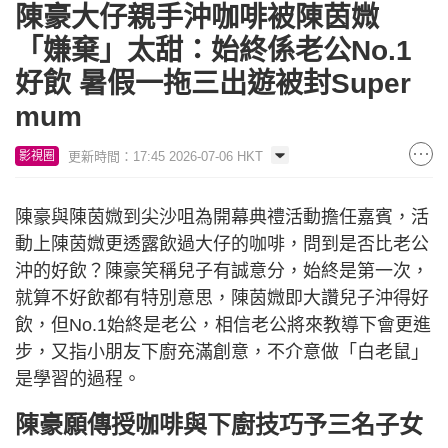
陳豪大仔親手沖咖啡被陳茵媺
「嫌棄」太甜：始終係老公No.1
好飲 暑假一拖三出遊被封Super
mum
更新時間：17:45 2026-07-06 HKT
影視圈
陳豪與陳茵媺到尖沙咀為開幕典禮活動擔任嘉賓，活
動上陳茵媺更透露飲過大仔的咖啡，問到是否比老公
沖的好飲？陳豪笑稱兒子有誠意分，始終是第一次，
就算不好飲都有特別意思，陳茵媺即大讚兒子沖得好
飲，但No.1始終是老公，相信老公將來教導下會更進
步，又指小朋友下廚充滿創意，不介意做「白老鼠」
是學習的過程。
陳豪願傳授咖啡與下廚技巧予三名子女