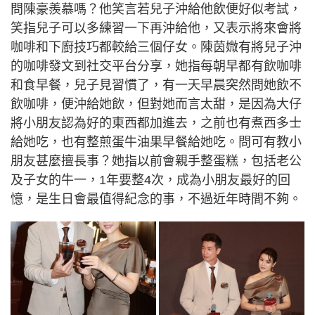
問陳豪羨慕嗎？他笑言若兒子沖給他飲便好似考試，
笑指兒子可以多練習一下再沖給他，又表示將來會將
咖啡和下廚技巧都較給三個仔女。陳茵媺有將兒子沖
的咖啡發文到社交平台分享，她指每朝早都有飲咖啡
和食早餐，兒子見習慣了，有一天早晨突然問她飲不
飲咖啡，便沖給她飲，但對她而言太甜，是因為大仔
將小朋友認為好的東西都加進去，之前也有煮西多士
給她吃，也有整煎蛋牛油果早餐給她吃。問可有教小
朋友甚麼擅長事？她指以前會親手整蛋糕，包括老公
及子女的牛一，1年要整4次，成為小朋友最好的回
憶，是生日會最值得紀念的事，不過近年時間不夠。