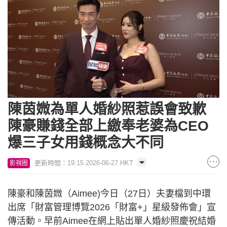
Loaded
:
Unmute
6.21%
陳茵媺為單人婚紗照惹誤會致歉
陳豪賺錢全部上繳奉老婆為CEO
爆三子女用錢概念大不同
更新時間：19:15 2026-06-27 HKT
影視圈
陳豪和陳茵媺（Aimee)今日（27日）夫妻檔到中環
出席「財富管理博覽2026「財富+」星級發佈會」宣
傳活動。早前Aimee在網上貼出單人婚紗照慶祝結婚