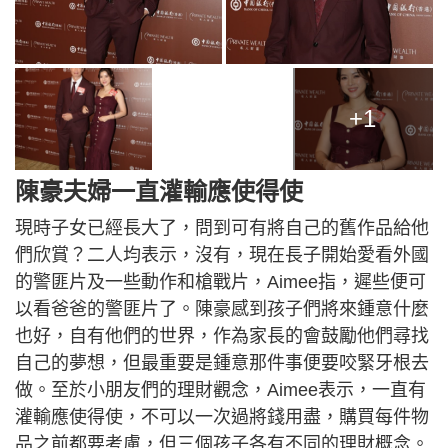
+1
陳豪夫婦一直灌輸應使得使
現時子女已經長大了，問到可有將自己的舊作品給他
們欣賞？二人均表示，沒有，現在長子開始愛看外國
的警匪片及一些動作和槍戰片，Aimee指，遲些便可
以看爸爸的警匪片了。陳豪感到孩子們將來鍾意什麼
也好，自有他們的世界，作為家長的會鼓勵他們尋找
自己的夢想，但最重要是鍾意那件事便要咬緊牙根去
做。至於小朋友們的理財觀念，Aimee表示，一直有
灌輸應使得使，不可以一次過將錢用盡，購買每件物
品之前都要考慮，但三個孩子各有不同的理財概念。