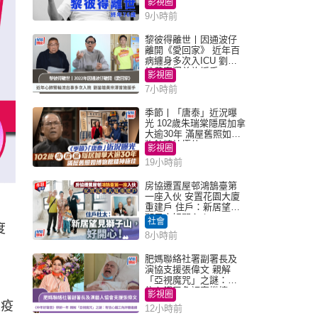
影視圈
9小時前
黎彼得離世丨因通波仔
離開《愛回家》 近年百
病纏身多次入ICU 劉鑾
雄黃宗澤曾施援手
影視圈
7小時前
季節丨「唐泰」近況曝
光 102歲朱瑞棠隱居加拿
大逾30年 滿屋舊照如博
物館精神極佳
影視圈
19小時前
房協遷置屋邨鴻鵠臺第
一座入伙 安置花園大廈
重建戶 住戶：新居望見
日
獅子山好開心！
社會
度
8小時前
肥媽聯絡社署副署長及
演協支援張偉文 親解
「亞視魔咒」之謎：有
信心鐵三角評審繼續
影視圈
上疫
12小時前