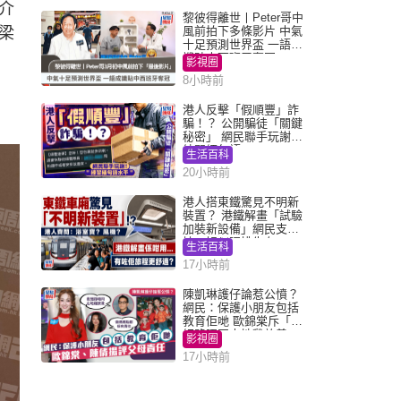
介
黎彼得離世丨Peter哥中
梁
風前拍下多條影片 中氣
十足預測世界盃 一語成
讖貼中西班牙奪冠
影視圈
8小時前
港人反擊「假順豐」詐
騙！？ 公開騙徒「關鍵
秘密」 網民聯手玩謝：
練習緬甸語
生活百科
20小時前
港人搭東鐵驚見不明新
裝置？ 港鐵解畫「試驗
加裝新設備」網民支
持：好似呢排先有
生活百科
17小時前
陳凱琳護仔論惹公憤？
網民：保護小朋友包括
教育佢哋 歐錦棠斥「養
細路唔同走地雞放養」
影視圈
17小時前