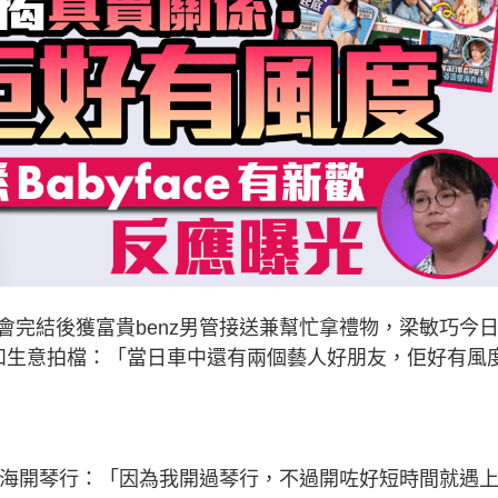
完結後獲富貴benz男管接送兼幫忙拿禮物，梁敏巧今
和生意拍檔：「當日車中還有兩個藝人好朋友，佢好有風
珠海開琴行：「因為我開過琴行，不過開咗好短時間就遇