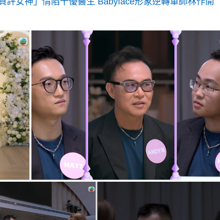
評女神」情陷十優醫生 Babyface形象逆轉軍師林作開