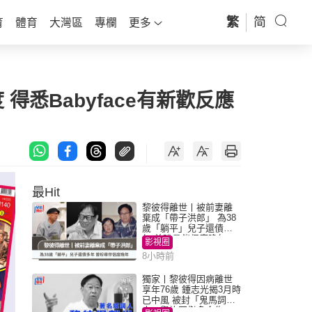
繁
简
育
體育
大灣區
專欄
更多
悉Babyface有新歡反應
最Hit
黎彼得離世丨被前妻離
棄成「帶子洪郎」 為38
歲「躺平」兒子還債多
年 曾盼尋伴侶度晚年
影視圈
8小時前
獨家丨黎彼得因病離世
享年76歲 鍾志光揭3月時
已中風 被封「鬼馬詞
人」與許冠傑多合作