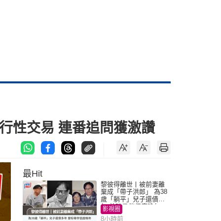
行性交易 連番追問獲激讚
最Hit
黎彼得離世丨被前妻離
棄成「帶子洪郎」 為38
歲「躺平」兒子還債多
年 曾盼尋伴侶度晚年
影視圈
8小時前