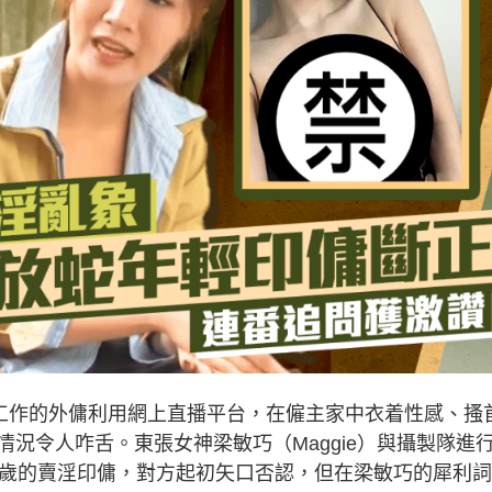
港工作的外傭利用網上直播平台，在僱主家中衣着性感、搔
況令人咋舌。東張女神梁敏巧（Maggie）與攝製隊進
0歲的賣淫印傭，對方起初矢口否認，但在梁敏巧的犀利