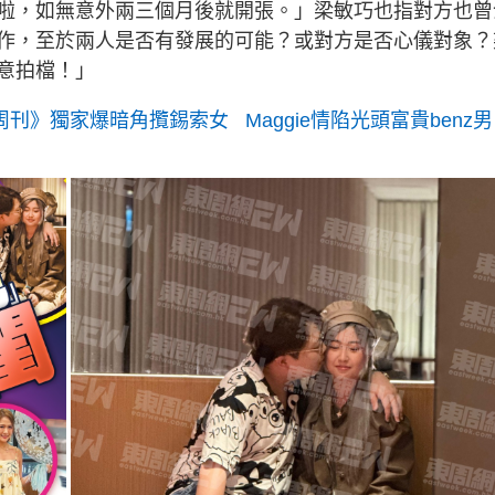
啦，如無意外兩三個月後就開張。」梁敏巧也指對方也曾
作，至於兩人是否有發展的可能？或對方是否心儀對象？
意拍檔！」
東周刊》獨家爆暗角攬錫索女 Maggie情陷光頭富貴benz男