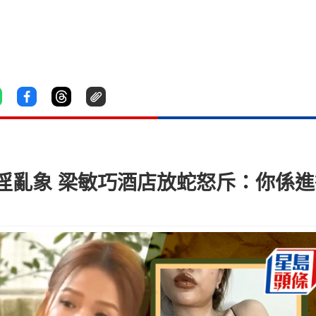
淫亂象 梁敏巧酒店放蛇怒斥：你係進