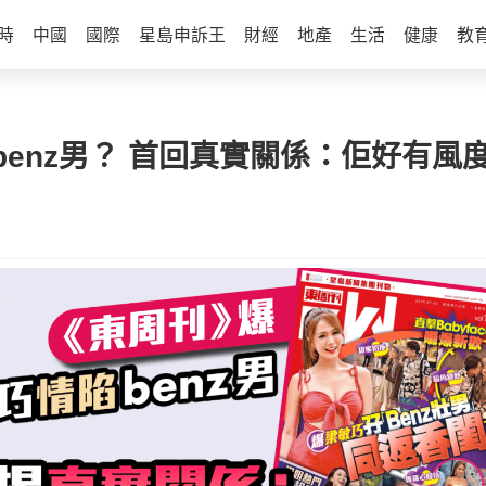
時
中國
國際
星島申訴王
財經
地產
生活
健康
教
nz男？ 首回真實關係：佢好有風度 得