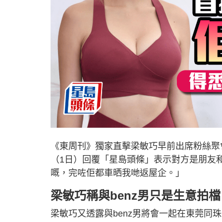
《東周刊》獨家直擊梁敏巧早前出席粉絲聚會
（1日）回覆「星島頭條」表示對方是朋友
嘅，完咗佢都車晒我哋返屋企。」
梁敏巧稱與benz男只是生意拍檔
梁敏巧又透露與benz男將會一起在東莞同