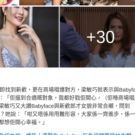
+30
迅即找到新歡，更在商場啜爆對方，梁敏巧就表示與Babyfa
：「佢搵到合適嘅對象，我都好戥佢開心，（佢喺商場啜
敏巧又大讚Babyface與新歡郎才女貌非常合襯，問到
的感覺？她說：「咁又唔係用甩難形容，大家係一齊進步，係
都想佢開心幸福。」