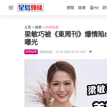
港聞
娛樂
最Hit
即
主頁
娛樂
即時娛樂
梁敏巧被《東周刊》爆情陷be
曝光
更新時間：15:09 2025-07-01 HKT
即時娛樂