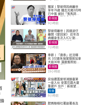
獨家丨黎彼得因病離世
享年76歲 鍾志光揭3月時
已中風 被封「鬼馬詞
人」與許冠傑多合作
影視圈
9小時前
黎彼得離世丨因通波仔
離開《愛回家》 近年百
病纏身多次入ICU 劉鑾
雄黃宗澤曾施援手
影視圈
7小時前
季節丨「唐泰」近況曝
光 102歲朱瑞棠隱居加拿
大逾30年 滿屋舊照如博
物館精神極佳
影視圈
19小時前
房協遷置屋邨鴻鵠臺第
一座入伙 安置花園大廈
重建戶 住戶：新居望見
首
獅子山好開心！
社會
行
8小時前
詞鋒
肥媽聯絡社署副署長及