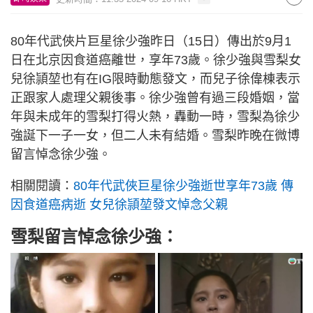
80年代武俠片巨星徐少強昨日（15日）傳出於9月1
日在北京因食道癌離世，享年73歲。徐少強與雪梨女
兒徐頴堃也有在IG限時動態發文，而兒子徐偉棟表示
正跟家人處理父親後事。徐少強曾有過三段婚姻，當
年與未成年的雪梨打得火熱，轟動一時，雪梨為徐少
強誕下一子一女，但二人未有結婚。雪梨昨晚在微博
留言悼念徐少強。
相關閱讀：
80年代武俠巨星徐少強逝世享年73歲 傳
因食道癌病逝 女兒徐頴堃發文悼念父親
雪梨留言悼念徐少強：