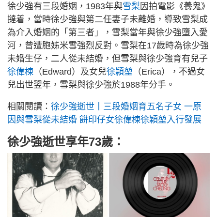
徐少強有三段婚姻，1983年與
雪梨
因拍電影《養鬼》
撻着，當時徐少強與第二任妻子未離婚，導致雪梨成
為介入婚姻的「第三者」，雪梨當年與徐少強墮入愛
河，曾遭胞姊米雪強烈反對。雪梨在17歲時為徐少強
未婚生仔，二人從未結婚，但雪梨與徐少強育有兒子
徐偉棟
（Edward）及女兒
徐頴堃
（Erica），不過女
兒出世翌年，雪梨與徐少強於1988年分手。
相關閱讀：
徐少強逝世丨三段婚姻育五名子女 一原
因與雪梨從未結婚 餅印仔女徐偉棟徐穎堃入行發展
徐少強逝世享年73歲：