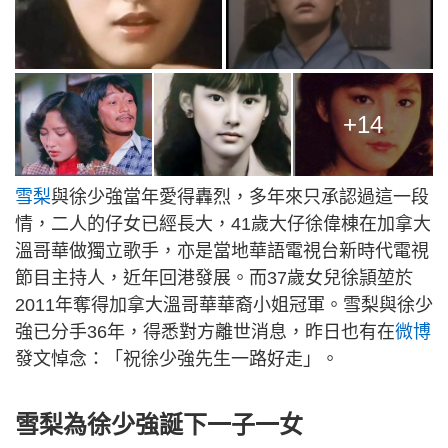
+14
雪梨
與徐少強當年愛得轟烈，多年來只承認過這一段
情，二人的仔女已經長大，41歲大仔徐偉棟在加拿大
溫哥華做獨立歌手，亦是當地華語電視台新時代電視
節目主持人，近年回港發展。而37歲女兒徐頴堃於
2011年奪得加拿大溫哥華華裔小姐冠軍。雪梨與徐少
強已分手36年，得悉對方離世消息，昨日也有在
微博
發文悼念：「祝徐少強先生一路好走」。
雪梨為徐少強誕下一子一女