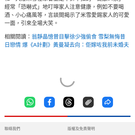
經常「恐嚇式」地叮嚀家人注意健康，例如不要喝
酒、小心痛風等，言談間揭示了米雪愛錫家人的可愛
一面，引來全場大笑。
相關閱讀：
翁靜晶憶曾目擊徐少強偷食 雪梨無悔昔
日戀情 爆《A計劃》黃曼凝去向：佢嫁咗我前未婚夫
聯絡我們
版權及免責聲明