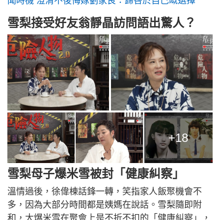
聞時機 澄清不後悔嫁劉家良：歸咎於自己嘅選擇
雪梨接受好友翁靜晶訪問語出驚人？
+18
雪梨母子爆米雪被封「健康糾察」
溫情過後，徐偉棟話鋒一轉，笑指家人飯聚機會不
多，因為大部分時間都是姨媽在說話。雪梨隨即附
和，大爆米雪在聚會上是不折不扣的「健康糾察」，