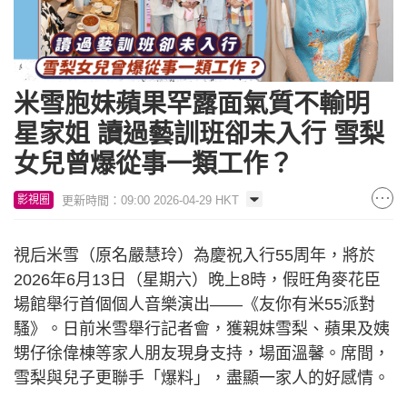
米雪胞妹蘋果罕露面氣質不輸明
星家姐 讀過藝訓班卻未入行 雪梨
女兒曾爆從事一類工作？
更新時間：09:00 2026-04-29 HKT
影視圈
視后米雪（原名嚴慧玲）為慶祝入行55周年，將於
2026年6月13日（星期六）晚上8時，假旺角麥花臣
場館舉行首個個人音樂演出——《友你有米55派對
騷》。日前米雪舉行記者會，獲親妹雪梨、蘋果及姨
甥仔徐偉棟等家人朋友現身支持，場面溫馨。席間，
雪梨與兒子更聯手「爆料」，盡顯一家人的好感情。