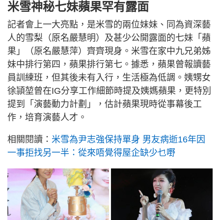
米雪神秘七妹蘋果罕有露面
記者會上一大亮點，是米雪的兩位妹妹、同為資深藝
人的雪梨（原名嚴慧明）及甚少公開露面的七妹「蘋
果」（原名嚴慧萍）齊齊現身。米雪在家中九兄弟姊
妹中排行第四，蘋果排行第七。據悉，蘋果曾報讀藝
員訓練班，但其後未有入行，生活極為低調。姨甥女
徐頴堃曾在IG分享工作細節時提及姨媽蘋果，更特別
提到「演藝動力計劃」，估計蘋果現時從事幕後工
作，培育演藝人才。
相關閱讀：
米雪為尹志強保持單身 男友病逝16年因
一事拒找另一半：從來唔覺得屋企缺少乜嘢