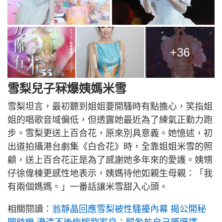
+36
雪梨兒子冧爆姨媽米雪
雪梨坦言，最初聽到姐姐要開騷時有點擔心，笑指姐
姐的唱歌音域偏低，但透露她最近為了練氣正勤力跑
步。雪梨更送上百合花，原來別具意義。她憶述，初
出道拍攝港台劇集《白合花》時，全靠姐姐米雪的照
顧，送上百合花正是為了感謝她多年來的愛護。姨甥
仔徐偉棟更感性地表示，姨媽待他如親生母親：「我
有兩個媽媽。」一番話讓米雪甜入心頭。
相關閱讀：
翁靜晶回應雪梨被性騷擾內幕 揭公開秘