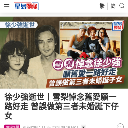
繁
简
徐少強逝世丨雪梨悼念舊愛願一
路好走 曾誤做第三者未婚誕下仔
女
更新時間：11:35 2024-09-16 HKT
即時娛樂