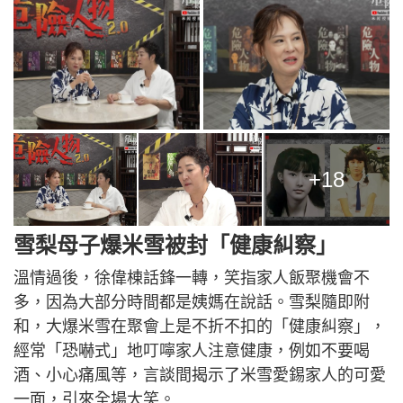
+18
雪梨母子爆米雪被封「健康糾察」
溫情過後，徐偉棟話鋒一轉，笑指家人飯聚機會不
多，因為大部分時間都是姨媽在說話。雪梨隨即附
和，大爆米雪在聚會上是不折不扣的「健康糾察」，
經常「恐嚇式」地叮嚀家人注意健康，例如不要喝
酒、小心痛風等，言談間揭示了米雪愛錫家人的可愛
一面，引來全場大笑。