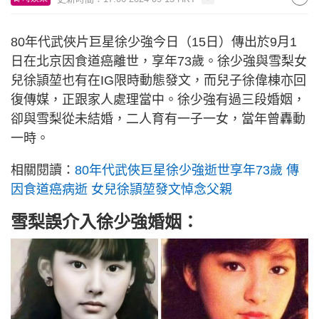
80年代武俠片巨星徐少強今日（15日）傳出於9月1
日在北京因食道癌離世，享年73歲。徐少強與雪梨女
兒徐頴堃也有在IG限時動態發文，而兒子徐偉棟亦回
復傳媒，正跟家人處理當中。徐少強有過三段婚姻，
卻與雪梨從未結婚，二人育有一子一女，當年曾轟動
一時。
相關閱讀：
80年代武俠巨星徐少強逝世享年73歲 傳
因食道癌病逝 女兒徐頴堃發文悼念父親
雪梨誤介入徐少強婚姻：