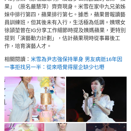
果」（原名嚴慧萍）齊齊現身。米雪在家中九兄弟姊
妹中排行第四，蘋果排行第七。據悉，蘋果曾報讀藝
員訓練班，但其後未有入行，生活極為低調。姨甥女
徐頴堃曾在IG分享工作細節時提及姨媽蘋果，更特別
提到「演藝動力計劃」，估計蘋果現時從事幕後工
作，培育演藝人才。
相關閱讀：
米雪為尹志強保持單身 男友病逝16年因
一事拒找另一半：從來唔覺得屋企缺少乜嘢