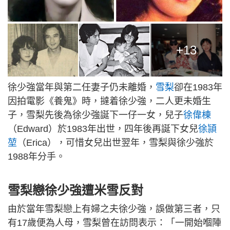
+13
徐少強當年與第二任妻子仍未離婚，
雪梨
卻在1983年
因拍電影《養鬼》時，撻着徐少強，二人更未婚生
子，雪梨先後為徐少強誕下一仔一女，兒子
徐偉棟
（Edward）於1983年出世，四年後再誕下女兒
徐頴
堃
（Erica），可惜女兒出世翌年，雪梨與徐少強於
1988年分手。
雪梨戀徐少強遭米雪反對
由於當年雪梨戀上有婦之夫徐少強，誤做第三者，只
有17歲便為人母，雪梨曾在訪問表示：「一開始嗰陣