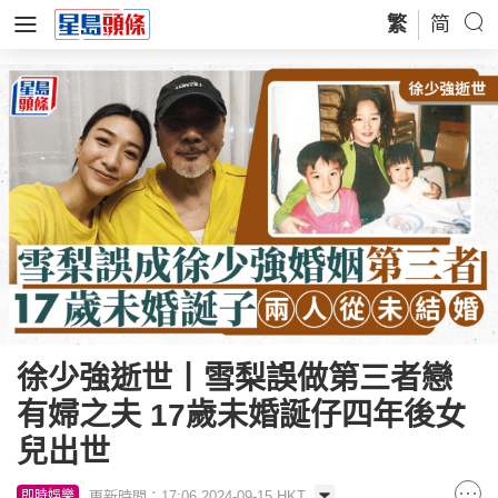
繁
简
徐少強逝世丨雪梨誤做第三者戀
有婦之夫 17歲未婚誕仔四年後女
兒出世
更新時間：17:06 2024-09-15 HKT
即時娛樂