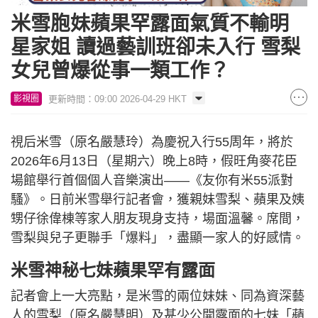
米雪胞妹蘋果罕露面氣質不輸明
星家姐 讀過藝訓班卻未入行 雪梨
女兒曾爆從事一類工作？
更新時間：09:00 2026-04-29 HKT
影視圈
視后米雪（原名嚴慧玲）為慶祝入行55周年，將於
2026年6月13日（星期六）晚上8時，假旺角麥花臣
場館舉行首個個人音樂演出——《友你有米55派對
騷》。日前米雪舉行記者會，獲親妹雪梨、蘋果及姨
甥仔徐偉棟等家人朋友現身支持，場面溫馨。席間，
雪梨與兒子更聯手「爆料」，盡顯一家人的好感情。
米雪神秘七妹蘋果罕有露面
記者會上一大亮點，是米雪的兩位妹妹、同為資深藝
人的雪梨（原名嚴慧明）及甚少公開露面的七妹「蘋