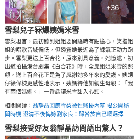
+36
雪梨兒子冧爆姨媽米雪
雪梨坦言，最初聽到姐姐要開騷時有點擔心，笑指姐
姐的唱歌音域偏低，但透露她最近為了練氣正勤力跑
步。雪梨更送上百合花，原來別具意義。她憶述，初
出道拍攝港台劇集《白合花》時，全靠姐姐米雪的照
顧，送上百合花正是為了感謝她多年來的愛護。姨甥
仔徐偉棟更感性地表示，姨媽待他如親生母親：「我
有兩個媽媽。」一番話讓米雪甜入心頭。
相關閱讀：
翁靜晶回應雪梨被性騷擾內幕 揭公開秘
聞時機 澄清不後悔嫁劉家良：歸咎於自己嘅選擇
雪梨接受好友翁靜晶訪問語出驚人？