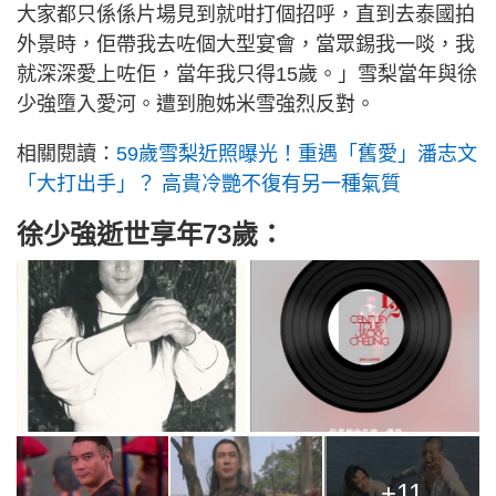
大家都只係係片場見到就咁打個招呼，直到去泰國拍
外景時，佢帶我去咗個大型宴會，當眾錫我一啖，我
就深深愛上咗佢，當年我只得15歲。」雪梨當年與徐
少強墮入愛河。遭到胞姊米雪強烈反對。
相關閱讀：
59歲雪梨近照曝光！重遇「舊愛」潘志文
「大打出手」？ 高貴冷艷不復有另一種氣質
徐少強逝世享年73歲：
+11