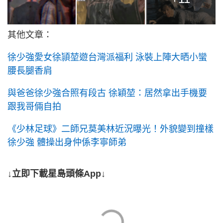
其他文章：
徐少強愛女徐頴堃遊台灣派福利 泳裝上陣大晒小蠻
腰長腿香肩
與爸爸徐少強合照有段古 徐穎堃：居然拿出手機要
跟我哥倆自拍
《少林足球》二師兄莫美林近況曝光！外貌變到撞樣
徐少強 體操出身仲係李寧師弟
↓立即下載星島頭條App↓