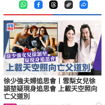
徐少強夫婦追思會丨雪梨女兒徐
頴堃疑現身追思會 上載天空照向
亡父道別