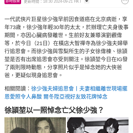
更新時間：18:30 2024-09-21 HKT
即時娛樂
一代武俠片巨星徐少強早前因食道癌在北京病逝，享
年73歲，徐少強年輕30年的太太，於辦理亡夫身後事
期間，亦因心臟病發離世。生前好友兼導演劉觀偉
等，於今日（21日）在橫店大智禪寺為徐少強夫婦舉
行追思會。而徐少強與雪梨所生的子女徐偉棟、徐頴
堃是否有出席追思會亦受到關注。徐頴堃今日在IG發
了兩則限時動態，分享照片似乎是悼念她的大俠爸
爸，更疑似現身追思會。
相關閱讀：
徐少強夫婦追思會丨夫妻相繼離世現場擺
恩愛照令人鼻酸
爾冬陞亞視好友致花牌悼念
徐頴堃以一照悼念亡父徐少強？