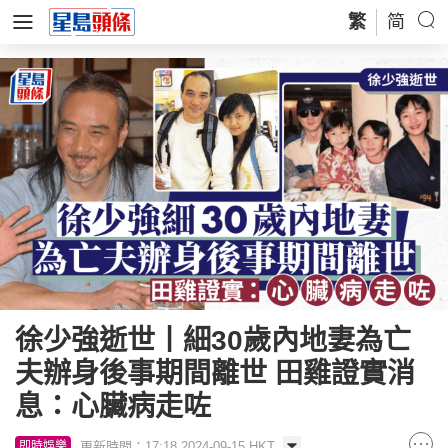
繁
简
徐少強逝世丨細30歲內地妻為亡
夫辦身後事期間離世 田雞證實消
息：心臟病走咗
更新時間：17:18 2024-09-15 HKT
即時娛樂