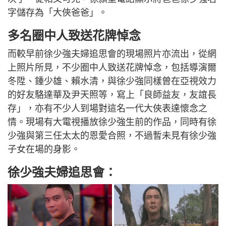
字儲存為「大俠爸爸」。
多名圈中人致送花牌悼念
而較早前徐少強夫婦追思會的現場照片亦流出，從網
上照片所見，不少圈中人致送花牌悼念，包括導演爾
冬陞、鍾少雄、賴水清，與徐少強同樣曾在亞視效力
的好友駱達華及尹天照等，寫上「良師益友，友誼長
存」，亦有不少人到場對這名一代大俠表達懷念之
情。現場有大電視播放徐少強生前的作品，同時有徐
少強與第三任太太的恩愛合照，不過暫未見有徐少強
子女在場的身影。
徐少強夫婦追思會：