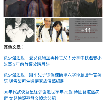
+44
其他文章：
徐少強逝世丨愛女徐頴堃再悼亡父！分享中秋溫馨小
故事 3年前首獲父贈月餅
徐少強逝世丨餅印兒子徐偉棟簡單六字悼念勝千言萬
語 與雪梨所生遺傳家族演藝細胞
80年代武俠巨星徐少強逝世享年73歲 傳因食道癌病
逝 女兒徐頴堃發文悼念父親