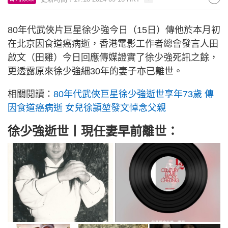
80年代武俠片巨星徐少強今日（15日）傳他於本月初
在北京因食道癌病逝，香港電影工作者總會發言人田
啟文（田雞）今日回應傳媒證實了徐少強死訊之餘，
更透露原來徐少強細30年的妻子亦已離世。
相關閱讀：
80年代武俠巨星徐少強逝世享年73歲 傳
因食道癌病逝 女兒徐頴堃發文悼念父親
徐少強逝世丨現任妻早前離世：