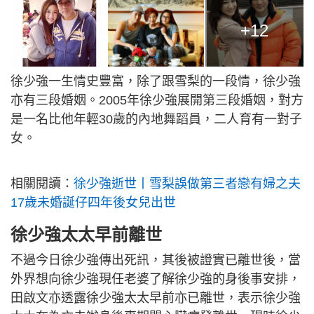
+12
徐少強一生情史豐富，除了跟雪梨的一段情，徐少強
亦有三段婚姻。2005年徐少強展開第三段婚姻，對方
是一名比他年輕30歲的內地舞蹈員，二人育有一對子
女。
相關閱讀：
徐少強逝世丨雪梨誤做第三者戀有婦之夫
17歲未婚誕仔四年後女兒出世
徐少強太太早前離世
不過今日徐少強傳出死訊，其後被證實已離世後，當
外界想向徐少強現任老婆了解徐少強的身後事安排，
田啟文亦透露徐少強太太早前亦已離世，表示徐少強