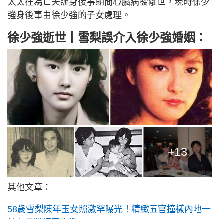
太太在為亡夫辦身後事期間心臟病發離世，現時徐少
強身後事由徐少強的子女處理。
徐少強逝世丨雪梨誤介入徐少強婚姻：
+13
其他文章：
58歲雪梨陳年玉女照激罕曝光！精緻五官撞樣內地一