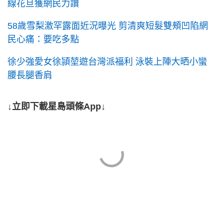
線花旦獲網民力讚
58歲雪梨激罕露面近況曝光 剪清爽短髮雙頰凹陷網
民心痛：要吃多點
徐少強愛女徐頴堃遊台灣派福利 泳裝上陣大晒小蠻
腰長腿香肩
↓立即下載星島頭條App↓