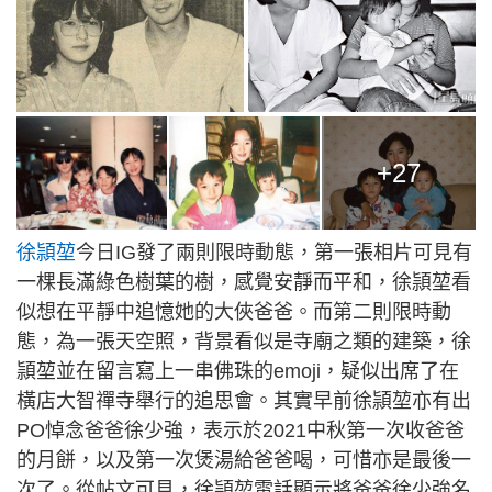
+27
徐頴堃
今日IG發了兩則限時動態，第一張相片可見有
一棵長滿綠色樹葉的樹，感覺安靜而平和，徐頴堃看
似想在平靜中追憶她的大俠爸爸。而第二則限時動
態，為一張天空照，背景看似是寺廟之類的建築，徐
頴堃並在留言寫上一串佛珠的emoji，疑似出席了在
橫店大智禪寺舉行的追思會。其實早前徐頴堃亦有出
PO悼念爸爸徐少強，表示於2021中秋第一次收爸爸
的月餅，以及第一次煲湯給爸爸喝，可惜亦是最後一
次了。從帖文可見，徐頴堃電話顯示將爸爸徐少強名