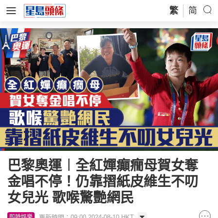
繁
简
巴黎奧運︱全紅嬋癲癇母賀女奪
金唱不停！仍靠摺紙皮維生不叨
女兒光 歌喉驚艷網民
更新時間：09:00 2024-08-10 HKT
即時娛樂