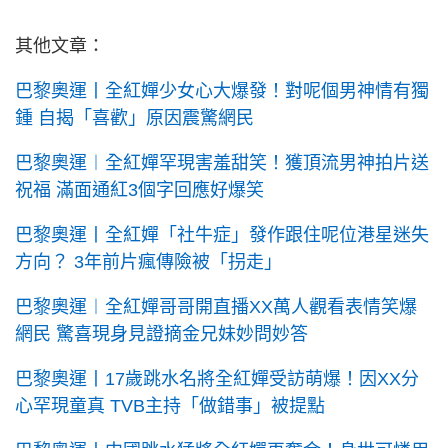
其他文章：
巴黎奧運丨全紅嬋少女心大爆發！對呢個男神情有獨
鍾 自揭「喜歡」原因震驚網民
巴黎奧運︱全紅嬋罕現害羞甜笑！獲頂流男神拍片送
祝福 滿面通紅3個字回應好爆笑
巴黎奧運丨全紅嬋「社牛症」發作跟住呢位港星迷失
方向？ 3年前片瘋傳險被「拐走」
巴黎奧運︱全紅嬋哥哥開直播XX萬人觀看表情笑爆
網民 驚喜現身見證摘金兄妹妙問妙答
巴黎奧運丨17歲跳水名將全紅嬋受訪萌爆！因XX分
心罕現童真 TVB主持「做錯事」被提點