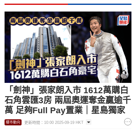
「劍神」張家朗入市 1612萬購白
石角雲匯3房 兩屆奧運奪金贏逾千
萬 足夠Full Pay置業｜星島獨家
更新時間：10:00 2025-09-19 HKT
樓市動向