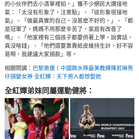
的小伙伴們去小清單裡拍。」獲不少網民大讚接地
氣：「太沒有形象了，注意點」、「這形象很接地
氣」、「做最真實的自己，沒甚麼不好的。」、「都
是冠軍了，媽媽不用那麼辛苦了，家庭有改善了
嗎」、「他家裡有三個孩子都要供著上學，說實話，
真沒啥錢」、「他們還要靠賣紙皮維持生計，好不容
易啊，我建議大家捐款」等。
相關閱讀：
巴黎奧運丨中國跳水隊最美教練陳若琳男
仔頭變女神 全紅嬋：天下男人都想娶她
全紅嬋弟妹同屬運動健將：