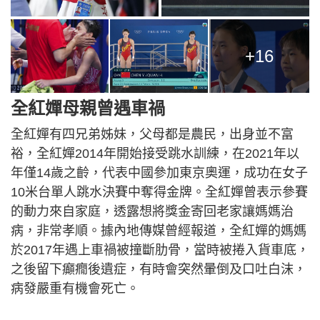
+16
全紅嬋母親曾遇車禍
全紅嬋有四兄弟姊妹，父母都是農民，出身並不富
裕，全紅嬋2014年開始接受跳水訓練，在2021年以
年僅14歲之齡，代表中國參加東京奧運，成功在女子
10米台單人跳水決賽中奪得金牌。全紅嬋曾表示參賽
的動力來自家庭，透露想將獎金寄回老家讓媽媽治
病，非常孝順。據內地傳媒曾經報道，全紅嬋的媽媽
於2017年遇上車禍被撞斷肋骨，當時被捲入貨車底，
之後留下癲癇後遺症，有時會突然暈倒及口吐白沫，
病發嚴重有機會死亡。