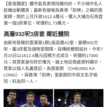
【星島獨家】樓市氣氛表現持續向好，不少城中名人
趁機出動購貨；最新有被喻為香港「劍神」之稱的張
家朗，剛於上月斥資1612.4萬元，購入大埔白石角雲
滙一個3房單位，呎價約1.73萬元。
高層932呎3房套 鄰近體院
由新地發展的雲滙第1期1座高層A2室，面積932方
呎，屬3房套及儲物室間隔，採傳統梗廚設計，今年7
月15日以1612.4萬元招標方式成交，呎價約17300
元；其買家身份終於曝光，據土地註冊處資料顯示，
買家以個人名義登記，為張家朗 （CHEUNG KA
LONG），與香港「劍神」張家朗的中英文名字相
同，料為同一人。