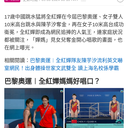
17歲中國跳水猛將全紅嬋在今屆巴黎奧運、女子雙人
10米高台跳水與陳芋汐奪金，再在女子10米高台成功
衛冕，全紅嬋即成為網民追捧的人氣王，連家庭狀況
都被關注，「嬋媽」見女兒奪金開心唱歌的畫面，也
在網上曝光。
相關閱讀：
巴黎奧運︱全紅嬋隊友陳芋汐流利英文嚇
窒網民！出身體操世家文武雙全 讀上海名校係學霸
巴黎奧運︱全紅嬋媽媽好唱口？