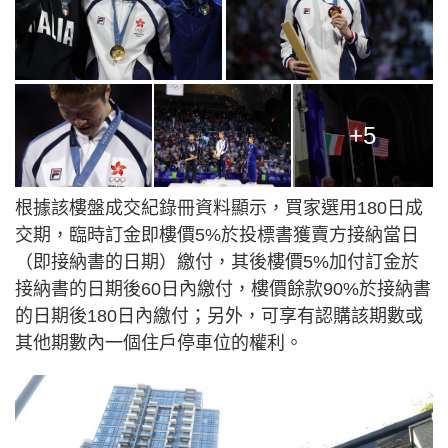
+5
根據該樓盤成交紀錄冊資料顯示，買家選用180日成
交期，臨時訂金即樓價5%於投標書獲賣方接納當日
（即接納書的日期）繳付，其後樓價5%加付訂金於
接納書的日期後60日內繳付，樓價餘款90%於接納書
的日期後180日內繳付；另外，可享有認購該期數或
其他期數內一個住戶停車位的權利。