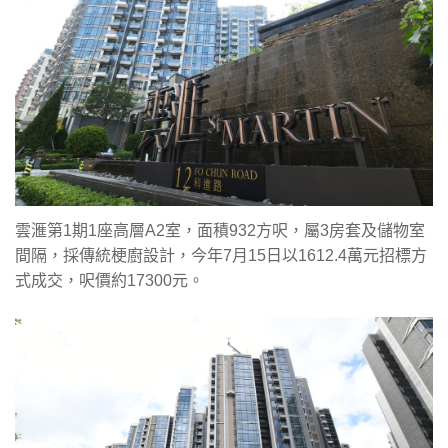
雲滙第1期1座高層A2室，面積932方呎，屬3房套及儲物室
間隔，採傳統梗廚設計，今年7月15日以1612.4萬元招標方
式成交，呎價約17300元。