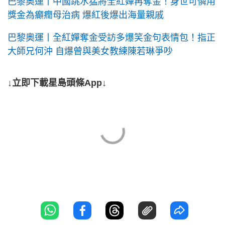
巴黎奧運丨中國跳水猛將全紅嬋再奪金！身世可憐用
獎金為癲癇母治病 爆紅後爆出海量親戚
巴黎奧運丨全紅嬋奪金受訪多爆笑金句表情包！指正
大師兄何沖 自爆曾與美女教練陳若琳爭吵
↓立即下載星島頭條App↓