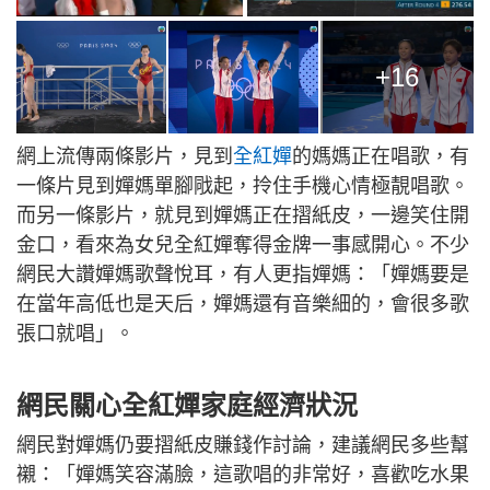
+16
網上流傳兩條影片，見到
全紅嬋
的媽媽正在唱歌，有
一條片見到嬋媽單腳戙起，拎住手機心情極靚唱歌。
而另一條影片，就見到嬋媽正在摺紙皮，一邊笑住開
金口，看來為女兒全紅嬋奪得金牌一事感開心。不少
網民大讚嬋媽歌聲悅耳，有人更指嬋媽：「嬋媽要是
在當年高低也是天后，嬋媽還有音樂細的，會很多歌
張口就唱」。
網民關心全紅嬋家庭經濟狀況
網民對嬋媽仍要摺紙皮賺錢作討論，建議網民多些幫
襯：「嬋媽笑容滿臉，這歌唱的非常好，喜歡吃水果