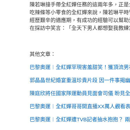
陳若琳接手帶全紅嬋任務的這兩年多，正是
吃辣條等小零食的全紅嬋來說，陳若琳平時
經歷艱辛的適應期，有成功的經驗可以幫助
在採訪中笑言：「全天下男人都想娶我教練
其他文章：
巴黎奧運︱全紅嬋罕現害羞甜笑！獲頂流男
郭晶晶世紀婚宴重溫珍貴片段 因一件事揭幽
陳庭欣將任國家隊運動員見面會司儀 盼見
巴黎奧運︱全紅嬋哥哥開直播XX萬人觀看
巴黎奧運︱全紅嬋遭TVB記者抽水抱抱？ 