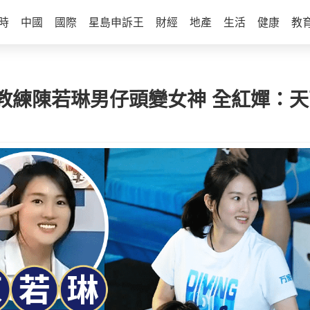
時
中國
國際
星島申訴王
財經
地產
生活
健康
教
教練陳若琳男仔頭變女神 全紅嬋：