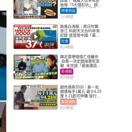
踩雷？ 暗藏入住半年必
後悔「5大隱形坑」 師傅
傳授6字家居裝修錦囊｜
時事熱話
Juicy叮
7小時前
颱風白海豚｜周日吹襲
浙江 料創天文台65年來
紀錄 成登陸中國「最長
途颱風」
社會
00:58
4小時前
陳志雲哽咽憶亡母離世
自責一決定間接害死至
親 未完成「最後通話」
一生遺憾
影視圈
9小時前
銀色債券2026｜新一批
銀債每手1萬元 最少4.25
厘 8.21起可申購 發行金
額最多550億
投資理財
8小時前