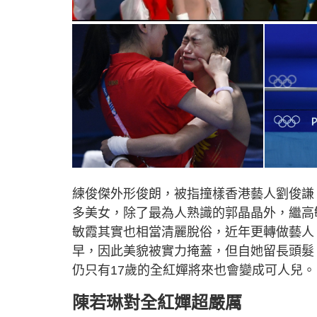
練俊傑外形俊朗，被指撞樣香港藝人劉俊謙
多美女，除了最為人熟識的郭晶晶外，繼高
敏霞其實也相當清麗脫俗，近年更轉做藝人
早，因此美貌被實力掩蓋，但自她留長頭髮
仍只有17歲的全紅嬋將來也會變成可人兒。
陳若琳對全紅嬋超嚴厲