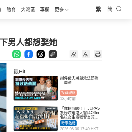
繁
简
育
體育
大灣區
專欄
更多
天下男人都想娶她
最Hit
謝偉俊夫婦擬效法蔡瀾
｜周顯
投資理財
12小時前
「你個frd廢！」JUPAS
放榜炫耀港大醫科Offer
名校女生囂張留言惹眾
怒 醫學院澄清：宣稱
時事熱話
「40.5分獲錄取」不符事
2026-08-06 17:40 HKT
實｜Juicy叮