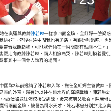
及她在奧運與教練
陳若琳
一樣拿四面金牌，全紅嬋一臉疑惑
我快4年，然後在這中間我也有矛盾，有跟她吵過吧，也
要帶着我照顧我，可能我們倆在一瞬間都有點繃不住。」
後便走向教練陳若琳，兩人相擁痛哭，陳若琳則摸着愛徒
賽事其中一個令人動容的場面。
，中國隊3年前邀請了陳若琳入隊，擔任全紅嬋主管教練。
亮麗的外表，還有她以往在跳水界的輝煌戰績。陳若琳幼
，4歲便被送往體校接受訓練，後來被舅父收養。陳若琳1
運贏得兩面金牌，被譽為跳水天才，陳若琳曾分別於北京奧