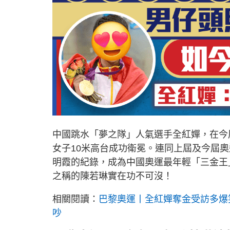
中國跳水「夢之隊」人氣選手全紅嬋，在今
女子10米高台成功衛冕。連同上屆及今屆
明霞的紀錄，成為中國奧運最年輕「三金王
之稱的陳若琳實在功不可沒！
相關閱讀：
巴黎奧運丨全紅嬋奪金受訪多爆
吵