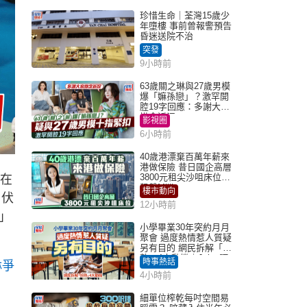
珍惜生命｜荃灣15歲少
年墮樓 事前曾報警預告
昏迷送院不治
突發
9小時前
63歲關之琳與27歲男模
爆「嫲孫戀」？激罕開
腔19字回應：多謝大家
掛念近況
影視圈
6小時前
40歲港漂棄百萬年薪來
港做保險 昔日國企高層
3800元租尖沙咀床位｜
又在
租盤Million
樓市動向
」伏
12小時前
」
小學畢業30年突約月月
聚會 過度熱情惹人質疑
另有目的 網民拆解「扮
熟」4大動機｜Juicy叮
時事熱話
琳爭
4小時前
細單位榨乾每吋空間易