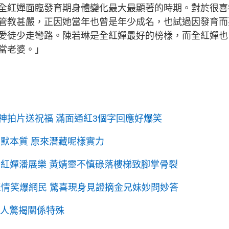
全紅嬋面臨發育期身體變化最大最顯著的時期。對於很喜
管教甚嚴，正因她當年也曾是年少成名，也試過因發育而
愛徒少走彎路。陳若琳是全紅嬋最好的榜樣，而全紅嬋也
當老婆。」
神拍片送祝福 滿面通紅3個字回應好爆笑
默本質 原來潛藏呢樣實力
全紅嬋潘展樂 黃婧靈不慎碌落樓梯致腳掌骨裂
表情笑爆網民 驚喜現身見證摘金兄妹妙問妙答
兩人驚揭關係特殊