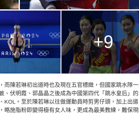
+9
，而陳若琳初出道時也及現在五官標緻，但國家跳水隊一
敏、伏明霞、郭晶晶之後成為中國第四代「跳水皇后」的
、KOL。至於陳若琳以往做運動員時剪男仔頭，加上出道
，略施脂粉即變得極有女人味，更成為最美教練，難保現