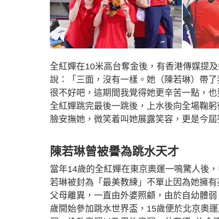
全紅嬋在10米高台奪金後，有香港傳媒提
說：「三面，沒有一樣。她（陳若琳）帶了
很不好吧，這期間我覺得她更辛苦一點，也
全紅嬋跳完最後一跳後，上水後向全場鞠躬
臉安撫她，微笑着叫她展露笑容，更是今屆
陳若琳曾被譽為跳水天才
當年14歲的全紅嬋在東京奧運一鳴驚人後
若琳被封為「最美教練」不單止因為她擁有
父母離異，一直由外婆照顧，由於自幼體弱
歲開始參加跳水世界盃，15歲便於北京奧