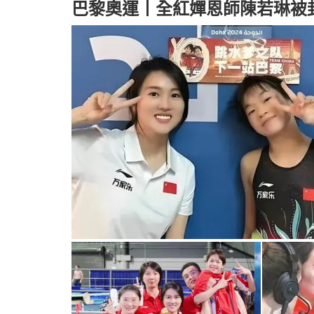
巴黎奧運丨全紅嬋恩師陳若琳被