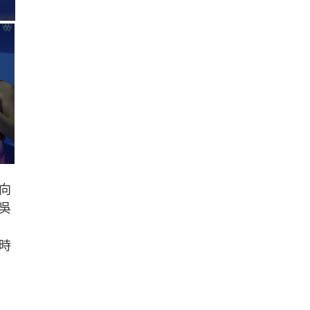
向
吳
時