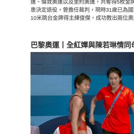
運、倫敦奧運以及里約奧運，共奪得5枚金
患決定退役，曾擔任裁判，現時31歲已為
10米跳台金牌得主練俊傑，成功教出兩位
巴黎奧運丨全紅嬋與陳若琳情同