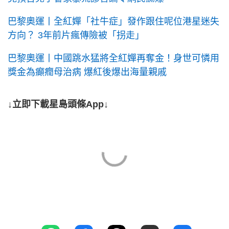
巴黎奧運丨全紅嬋「社牛症」發作跟住呢位港星迷失
方向？ 3年前片瘋傳險被「拐走」
巴黎奧運丨中國跳水猛將全紅嬋再奪金！身世可憐用
獎金為癲癇母治病 爆紅後爆出海量親戚
↓立即下載星島頭條App↓