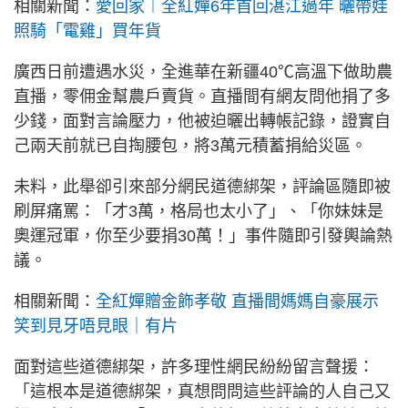
相關新聞：
愛回家︱全紅嬋6年首回湛江過年 曬帶娃
照騎「電雞」買年貨
廣西日前遭遇水災，全進華在新疆40℃高溫下做助農
直播，零佣金幫農戶賣貨。直播間有網友問他捐了多
少錢，面對言論壓力，他被迫曬出轉帳記錄，證實自
己兩天前就已自掏腰包，將3萬元積蓄捐給災區。
未料，此舉卻引來部分網民道德綁架，評論區隨即被
刷屏痛罵：「才3萬，格局也太小了」、「你妹妹是
奧運冠軍，你至少要捐30萬！」事件隨即引發輿論熱
議。
相關新聞：
全紅嬋贈金飾孝敬 直播間媽媽自豪展示
笑到見牙唔見眼｜有片
面對這些道德綁架，許多理性網民紛紛留言聲援：
「這根本是道德綁架，真想問問這些評論的人自己又