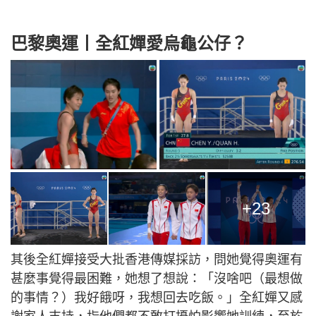
巴黎奧運丨全紅嬋愛烏龜公仔？
+23
其後全紅嬋接受大批香港傳媒採訪，問她覺得奧運有
甚麼事覺得最困難，她想了想說：「沒啥吧（最想做
的事情？）我好餓呀，我想回去吃飯。」全紅嬋又感