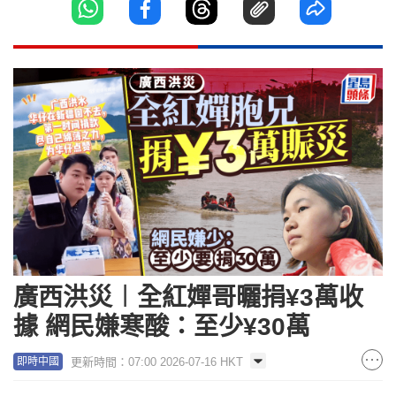
廣西洪災︱全紅嬋哥曬捐¥3萬收
據 網民嫌寒酸：至少¥30萬
更新時間：07:00 2026-07-16 HKT
即時中國