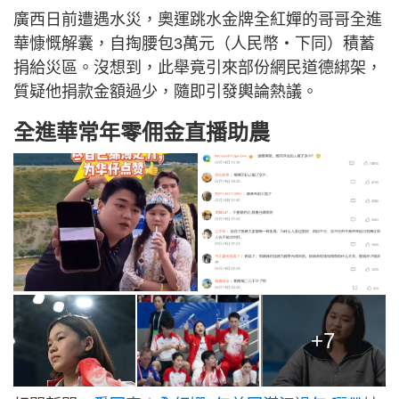
廣西日前遭遇水災，奧運跳水金牌全紅嬋的哥哥全進
華慷慨解囊，自掏腰包3萬元（人民幣‧下同）積蓄
捐給災區。沒想到，此舉竟引來部份網民道德綁架，
質疑他捐款金額過少，隨即引發輿論熱議。
全進華常年零佣金直播助農
+7