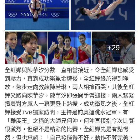
+29
全紅嬋與陳芋汐分數一直相當接近，令全紅嬋也感受
到壓力，直到成功衛冕金牌後，全紅嬋終於得到釋
放，急步走向教練陳若琳，兩人相擁而哭，其後全紅
嬋又跑向陳芋汐，陳芋汐即張開手臂迎接，兩人緊緊
攬着對方感人一幕更登上熱搜。成功衛冕之後，全紅
嬋接受TVB獨家訪問，主持是前奧運跳水冠軍、有
「難度王」之稱的大師兄何沖，何沖直接指今次比賽
很激烈，但絕不是精彩的比賽，全紅嬋先是有點愕
然，但也承認：「自己發揮得不好，動作不算完美，