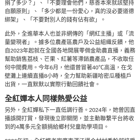
捐了多少？」、「不要理會他們，慈善本來就該堅持
自願原則」、「多少都是一份愛心，真的沒必要道德
綁架」、「不要對別人的錢有佔有欲」。
此外，全進華本人也並非網傳的「網紅主播」或「流
量變現者」。據多位農產區農戶及公益組織反饋，他
自2023年起就在全國各地開展零佣金助農直播，義務
幫助銷售荔枝、芒果、紅薯等滯銷農產品，不收取任
何中間費用。今年6月，他還曾冒著40℃高溫，在戈
壁灘上連續直播8小時，全力幫助新疆哈密瓜種植戶
出貨，一直默默以實際行動回饋社會。
全紅嬋本人同樣熱愛公益
另外，全紅嬋私下一直低調行善。2024年，她曾因直
播誤開打賞，發現後立即關閉，並主動聯繫平台將收
到的4萬多元全額捐給鄉村兒童助學項目。