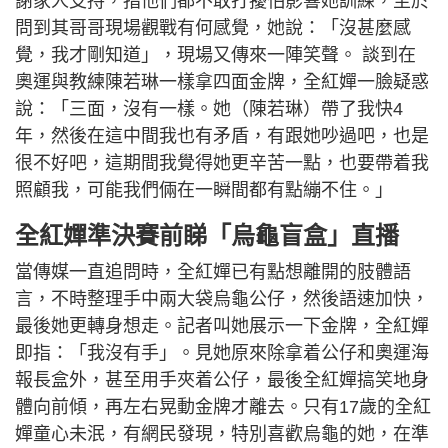
謝家人支持，指他們都不敢打擾怕影響她訓練，至於
問到其哥哥現場觀戰有何感覺，她說：「沒甚麼感
覺，我才剛知道」，現場又傳來一陣笑聲。 談到在
奧運與教練陳若琳一樣拿四面金牌，全紅嬋一臉疑惑
說：「三面，沒有一樣。她（陳若琳）帶了我快4
年，然後在這中間我也有矛盾，有跟她吵過吧，也是
很不好吧，這期間我覺得她更辛苦一點，也要帶着我
照顧我，可能我們倆在一瞬間都有點繃不住。」
全紅嬋準決賽前睇「烏龜盲盒」直播
當傳媒一直追問時，全紅嬋已有點想離開的肢體語
言，不時整理手中兩大袋烏龜公仔，然後語速加快，
最後她更轉身想走。記者叫她展示一下金牌，全紅嬋
即指：「我沒有手」。見她原來除拿着公仔和奧運海
報長盒外，甚至用手夾着公仔，最後全紅嬋搞笑地身
體向前傾，再左右晃動金牌才離去。只有17歲的全紅
嬋童心未泯，有網民發現，特別喜歡烏龜的她，在準