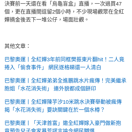
決賽前一天還在看「烏龜盲盒」直播，一次過買47
個，更在直播間逗留2個小時，不少現場觀眾在全紅
嬋摘金後丟下一堆公仔，場面壯觀。
其他文章：
巴黎奧運丨全紅嬋3年前同框樊振東片翻hit！二人竟
捲入「偷食事件」 網民逐格睇還一人清白
巴黎奧運丨全紅嬋弟弟全進鵬跳水片瘋傳！完美繼承
胞姐「水花消失術」 連外貌都成個餅印
巴黎奧運丨全紅嬋陳芋汐10米跳水決賽舉動被瘋傳
揭「水花消失術」要訣關鍵在於一個水樽？
巴黎奧運丨「天津首富」邀全紅嬋嫁入豪門做新抱
竟預告兒子會家暴荒謬言論令網民嬲爆