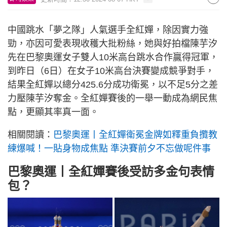
中國跳水「夢之隊」人氣選手全紅嬋，除因實力強
勁，亦因可愛表現收穫大批粉絲，她與好拍檔陳芋汐
先在巴黎奧運女子雙人10米高台跳水合作贏得冠軍，
到昨日（6日）在女子10米高台決賽變成競爭對手，
結果全紅嬋以總分425.6分成功衛冕，以不足5分之差
力壓陳芋汐奪金。全紅嬋賽後的一舉一動成為網民焦
點，更顯其率真一面。
相關閱讀：
巴黎奧運丨全紅嬋衛冕金牌如釋重負攬教
練爆喊！一貼身物成焦點 準決賽前夕不忘做呢件事
巴黎奧運丨全紅嬋賽後受訪多金句表情
包？