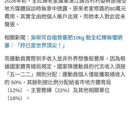
2026年初，全紅嬋老家廣東湛江邁合村村委幹部接受
地方媒體採訪時無意中透露，原來老家修路的80萬元
費用，其實全由她個人帳戶出資，而她本人對此從未
聲張。
相關新聞：
吳柳芳自揭曾暴肥10kg 勉全紅嬋無懼網
暴：「妳已是世界頂尖！」
而運動員實際到手收入並非外界想像般豐厚，因為根
據國家體育總局規定，國家隊運動員的代言收入須按
「五一二二」規則分配：運動員個人僅能獲取總收入
的 50%，其餘則按比例分配給省市地方體育局
（12%）、主管教練（22%）及其他相關單位
（16%）。