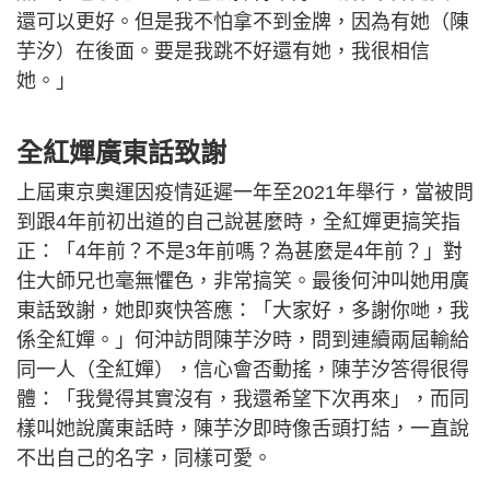
還可以更好。但是我不怕拿不到金牌，因為有她（陳
芋汐）在後面。要是我跳不好還有她，我很相信
她。」
全紅嬋廣東話致謝
上屆東京奧運因疫情延遲一年至2021年舉行，當被問
到跟4年前初出道的自己說甚麼時，全紅嬋更搞笑指
正：「4年前？不是3年前嗎？為甚麼是4年前？」對
住大師兄也毫無懼色，非常搞笑。最後何沖叫她用廣
東話致謝，她即爽快答應：「大家好，多謝你哋，我
係全紅嬋。」何沖訪問陳芋汐時，問到連續兩屆輸給
同一人（全紅嬋），信心會否動搖，陳芋汐答得很得
體：「我覺得其實沒有，我還希望下次再來」，而同
樣叫她說廣東話時，陳芋汐即時像舌頭打結，一直說
不出自己的名字，同樣可愛。