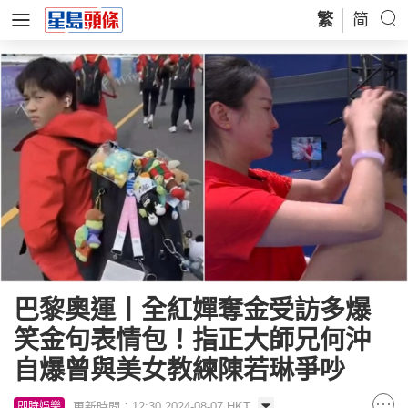
繁
简
巴黎奧運丨全紅嬋奪金受訪多爆
笑金句表情包！指正大師兄何沖
自爆曾與美女教練陳若琳爭吵
更新時間：12:30 2024-08-07 HKT
即時娛樂