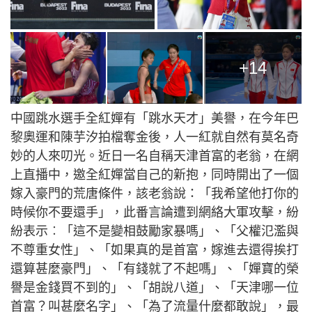
+14
中國跳水選手全紅嬋有「跳水天才」美譽，在今年巴
黎奧運和陳芋汐拍檔奪金後，人一紅就自然有莫名奇
妙的人來叨光。近日一名自稱天津首富的老翁，在網
上直播中，邀全紅嬋當自己的新抱，同時開出了一個
嫁入豪門的荒唐條件，該老翁說：「我希望他打你的
時候你不要還手」，此番言論遭到網絡大軍攻擊，紛
紛表示︰「這不是變相鼓勵家暴嗎」、「父權氾濫與
不尊重女性」、「如果真的是首富，嫁進去還得挨打
還算甚麼豪門」、「有錢就了不起嗎」、「嬋寶的榮
譽是金錢買不到的」、「胡說八道」、「天津哪一位
首富？叫甚麼名字」、「為了流量什麼都敢說」，最