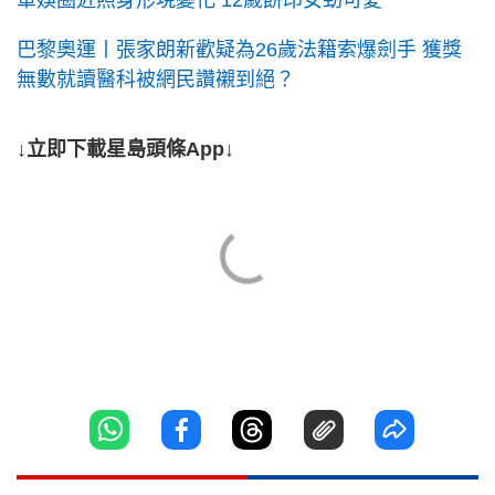
軍娛圈近照身形現變化 12歲餅印女勁可愛
巴黎奧運丨張家朗新歡疑為26歲法籍索爆劍手 獲獎
無數就讀醫科被網民讚襯到絕？
↓立即下載星島頭條App↓