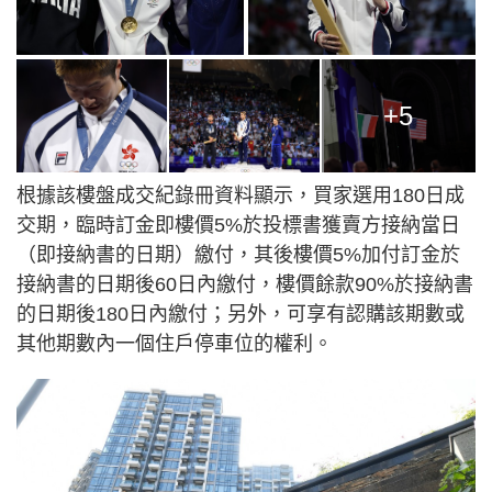
+5
根據該樓盤成交紀錄冊資料顯示，買家選用180日成
交期，臨時訂金即樓價5%於投標書獲賣方接納當日
（即接納書的日期）繳付，其後樓價5%加付訂金於
接納書的日期後60日內繳付，樓價餘款90%於接納書
的日期後180日內繳付；另外，可享有認購該期數或
其他期數內一個住戶停車位的權利。