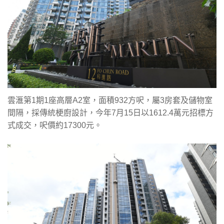
雲滙第1期1座高層A2室，面積932方呎，屬3房套及儲物室
間隔，採傳統梗廚設計，今年7月15日以1612.4萬元招標方
式成交，呎價約17300元。