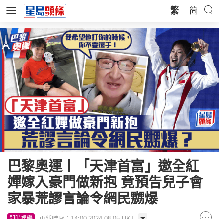
繁
简
巴黎奧運丨「天津首富」邀全紅
嬋嫁入豪門做新抱 竟預告兒子會
家暴荒謬言論令網民嬲爆
更新時間：14:00 2024-08-05 HKT
即時娛樂