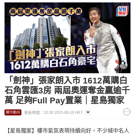
「劍神」張家朗入市 1612萬購白
石角雲匯3房 兩屆奧運奪金贏逾千
萬 足夠Full Pay置業｜星島獨家
更新時間：10:00 2025-09-19 HKT
樓市動向
【星島獨家】樓市氣氛表現持續向好，不少城中名人