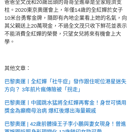
爸爸全文茂和20歲出頭的哥哥全進華是全家經濟支
柱。2020東京奧運會上，年僅14歲的全紅嬋於女子
10米台勇奪金牌，隨即有內地企業看上她的名氣，向
其父親送上20萬現金，不過全文茂只收下鮮花並表示
不能消費全紅嬋的榮譽，只望女兒將來有機會上大
學。
其他文章：
巴黎奧運丨全紅嬋「社牛症」發作跟住呢位港星迷失
方向？ 3年前片瘋傳險被「拐走」
巴黎奧運丨中國跳水猛將全紅嬋再奪金！身世可憐用
獎金為癲癇母治病 爆紅後爆出海量親戚
巴黎奧運 | 42歲前體操王子李小鵬與妻女現身！曾進