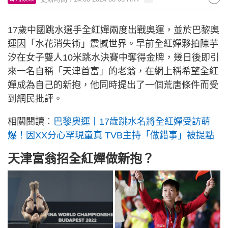
17歲中國跳水選手全紅嬋兩度出戰奧運，並於巴黎奧
運因「水花消失術」震撼世界。早前全紅嬋夥拍陳芋
汐在女子雙人10米跳水決賽中奪得金牌，幾日後即引
來一名自稱「天津首富」的老翁，在網上稱希望全紅
嬋成為自己的新抱，他同時提出了一個荒唐條件而受
到網民批評。
相關閱讀︰
巴黎奧運丨17歲跳水名將全紅嬋受訪萌
爆！因XX分心罕現童真 TVB主持「做錯事」被提點
天津富翁招全紅嬋做新抱？