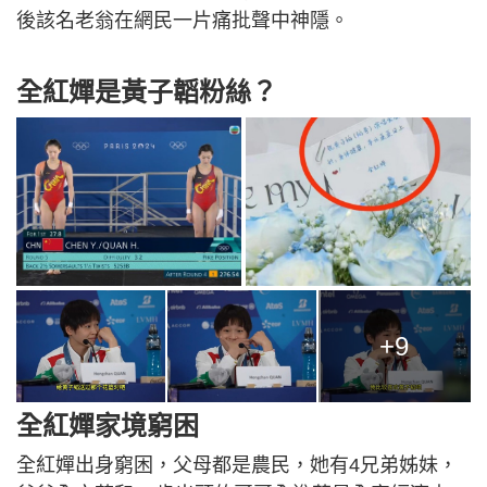
後該名老翁在網民一片痛批聲中神隱。
全紅嬋是黃子韜粉絲？
+9
全紅嬋家境窮困
全紅嬋出身窮困，父母都是農民，她有4兄弟姊妹，