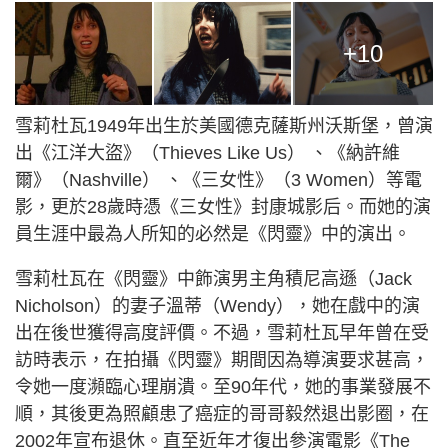
+10
雪莉杜瓦1949年出生於美國德克薩斯州沃斯堡，曾演
出《江洋大盜》（Thieves Like Us） 、《納許維
爾》（Nashville） 、《三女性》（3 Women）等電
影，更於28歲時憑《三女性》封康城影后。而她的演
員生涯中最為人所知的必然是《閃靈》中的演出。
雪莉杜瓦在《閃靈》中飾演男主角積尼高遜（Jack
Nicholson）的妻子溫蒂（Wendy），她在戲中的演
出在後世獲得高度評價。不過，雪莉杜瓦早年曾在受
訪時表示，在拍攝《閃靈》期間因為導演要求甚高，
令她一度瀕臨心理崩潰。至90年代，她的事業發展不
順，其後更為照顧患了癌症的哥哥毅然退出影圈，在
2002年宣布退休。直至近年才復出參演電影《The