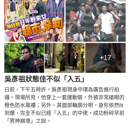
+17
吳彥祖狀態佳不似「入五」
日前，下午五時許，吳彥祖現身中環為廣告進行拍
攝。現場所見，他穿上一套運動裝，外披非常搶眼的
橙色防水風褸；另外，其面部輪廓分明，身形依然fit
到爆，完全不似已經「入五」的中佬，成功粉碎早前
「男神崩壞」之說。