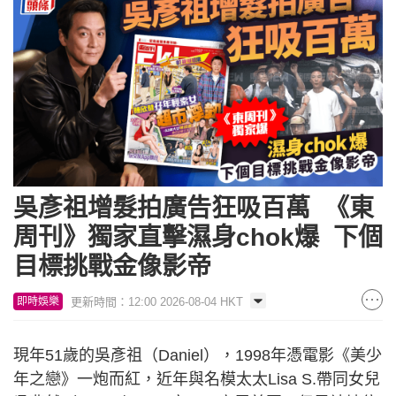
吳彥祖增髮拍廣告狂吸百萬 《東
周刊》獨家直擊濕身chok爆 下個
目標挑戰金像影帝
更新時間：12:00 2026-08-04 HKT
即時娛樂
現年51歲的吳彥祖（Daniel），1998年憑電影《美少
年之戀》一炮而紅，近年與名模太太Lisa S.帶同女兒