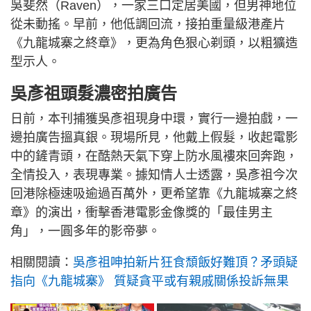
吳斐然（Raven），一家三口定居美國，但男神地位
從未動搖。早前，他低調回流，接拍重量級港產片
《九龍城寨之終章》，更為角色狠心剃頭，以粗獷造
型示人。
吳彥祖頭髮濃密拍廣告
日前，本刊捕獲吳彥祖現身中環，實行一邊拍戲，一
邊拍廣告搵真銀。現場所見，他戴上假髮，收起電影
中的鏟青頭，在酷熱天氣下穿上防水風褸來回奔跑，
全情投入，表現專業。據知情人士透露，吳彥祖今次
回港除極速吸逾過百萬外，更希望靠《九龍城寨之終
章》的演出，衝擊香港電影金像獎的「最佳男主
角」，一圓多年的影帝夢。
相關閱讀：
吳彥祖呻拍新片狂食頹飯好難頂？矛頭疑
指向《九龍城寨》 質疑貪平或有親戚關係投訴無果