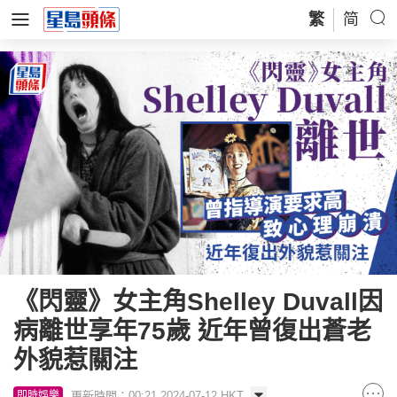
繁
简
《閃靈》女主角Shelley Duvall因
病離世享年75歲 近年曾復出蒼老
外貌惹關注
更新時間：00:21 2024-07-12 HKT
即時娛樂