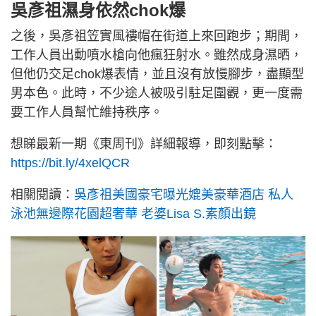
吳彥祖濕身依然chok爆
之後，吳彥祖笠實風褸帽在街道上來回跑步；期間，
工作人員出動噴水槍向他瘋狂射水。雖然成身濕晒，
但他仍交足chok爆表情，並且沒有放慢腳步，盡顯型
男本色。此時，不少途人被吸引駐足圍觀，更一度需
要工作人員幫忙維持秩序。
想睇最新一期《東周刊》詳細報導，即刻點擊：
https://bit.ly/4xelQCR
相關閱讀：
吳彥祖美國豪宅曝光媲美豪華酒店 私人
泳池無邊際花園超奢華 老婆Lisa S.素顏出鏡