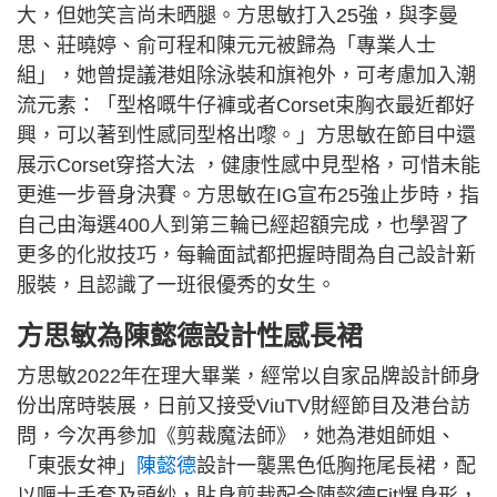
大，但她笑言尚未晒腿。方思敏打入25強，與李曼
思、莊曉婷、俞可程和陳元元被歸為「專業人士
組」，她曾提議港姐除泳裝和旗袍外，可考慮加入潮
流元素：「型格嘅牛仔褲或者Corset束胸衣最近都好
興，可以著到性感同型格出嚟。」方思敏在節目中還
展示Corset穿搭大法 ，健康性感中見型格，可惜未能
更進一步晉身決賽。方思敏在IG宣布25強止步時，指
自己由海選400人到第三輪已經超額完成，也學習了
更多的化妝技巧，每輪面試都把握時間為自己設計新
服裝，且認識了一班很優秀的女生。
方思敏為陳懿德設計性感長裙
方思敏2022年在理大畢業，經常以自家品牌設計師身
份出席時裝展，日前又接受ViuTV財經節目及港台訪
問，今次再參加《剪裁魔法師》，她為港姐師姐、
「東張女神」
陳懿德
設計一襲黑色低胸拖尾長裙，配
以喱士手套及頭紗，貼身剪裁配合陳懿德Fit爆身形，