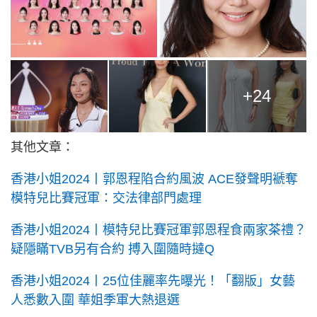
+24
其他文章：
香港小姐2024丨郭恩程陷合約風波 ACE發聲明褫奪
模特兒比賽冠軍：交法律部門處理
香港小姐2024丨模特兒比賽冠軍郭恩程食兩家茶禮？
疑隱瞞TVB另有合約 搏入圍隨時撻Q
香港小姐2024丨25位佳麗率先曝光！「翻版」女藝
人悉數入圍 華姐季軍大熱退選