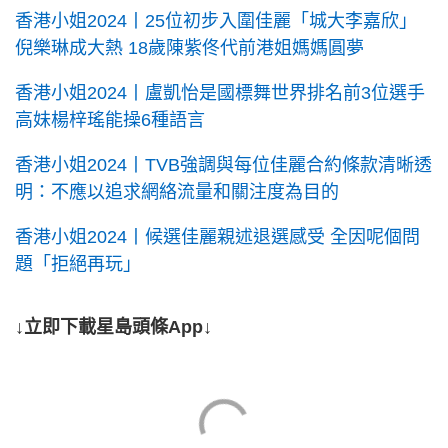
香港小姐2024丨25位初步入圍佳麗「城大李嘉欣」
倪樂琳成大熱 18歲陳紫佟代前港姐媽媽圓夢
香港小姐2024丨盧凱怡是國標舞世界排名前3位選手
高妹楊梓瑤能操6種語言
香港小姐2024丨TVB強調與每位佳麗合約條款清晰透
明：不應以追求網絡流量和關注度為目的
香港小姐2024丨候選佳麗親述退選感受 全因呢個問
題「拒絕再玩」
↓立即下載星島頭條App↓