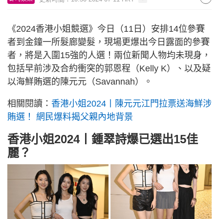
《2024香港小姐競選》今日（11日）安排14位參賽
者到金鐘一所髮廊變髮，現場更爆出今日露面的參賽
者，將是入圍15強的人選！兩位新聞人物均未現身，
包括早前涉及合約衝突的郭恩程（Kelly K）、以及疑
以海鮮賄選的陳元元（Savannah）。
相關閱讀：
香港小姐2024丨陳元元江門拉票送海鮮涉
賄選！ 網民爆料揭父親內地背景
香港小姐2024丨鍾翠詩爆已選出15佳
麗？