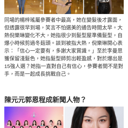
同場的楊梓瑤屬參賽者中最高，她在變髮後才露面，
但透露很早到場，笑言不怕選美的通告時間太早。大
熱倪樂琳變化不大，她指很少到髮型屋準備髮型，自
爆小時候剪過冬菇頭。談到被指大熱，倪樂琳開心表
示：「信心一定要有，多謝大家賞識。」至於李曼思
獲保留淺髮色，她指髮型師剪出輕盈感，對於爆出是
15強人選？她指一直對自己有信心，參賽者間不是對
手，而是一起成長挑戰自己。
陳元元郭恩程成新聞人物？