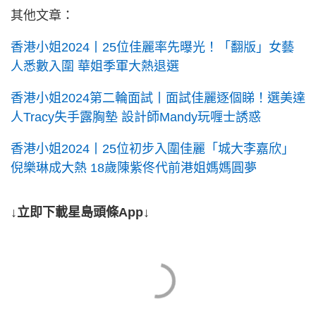
其他文章：
香港小姐2024丨25位佳麗率先曝光！「翻版」女藝
人悉數入圍 華姐季軍大熱退選
香港小姐2024第二輪面試丨面試佳麗逐個睇！選美達
人Tracy失手露胸墊 設計師Mandy玩喱士誘惑
香港小姐2024丨25位初步入圍佳麗「城大李嘉欣」
倪樂琳成大熱 18歲陳紫佟代前港姐媽媽圓夢
↓立即下載星島頭條App↓