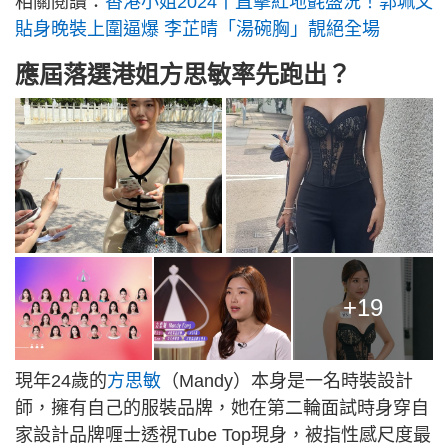
相關閱讀：
香港小姐2024丨直擊紅地氈盛況！郭珮文
貼身晚裝上圍逼爆 李芷晴「湯碗胸」靚絕全場
應屆落選港姐方思敏率先跑出？
+19
現年24歲的
方思敏
（Mandy）本身是一名時裝設計
師，擁有自己的服裝品牌，她在第二輪面試時身穿自
家設計品牌喱士透視Tube Top現身，被指性感尺度最