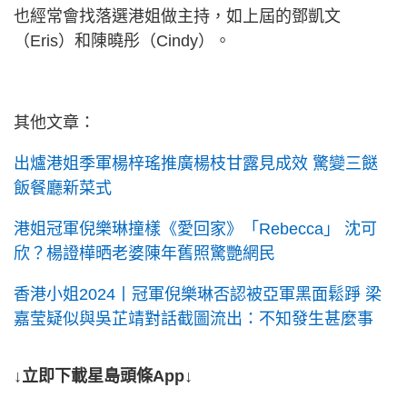
也經常會找落選港姐做主持，如上屆的鄧凱文
（Eris）和陳曉彤（Cindy）。
其他文章：
出爐港姐季軍楊梓瑤推廣楊枝甘露見成效 驚變三餸
飯餐廳新菜式
港姐冠軍倪樂琳撞樣《愛回家》「Rebecca」 沈可
欣？楊證樺晒老婆陳年舊照驚艷網民
香港小姐2024丨冠軍倪樂琳否認被亞軍黑面鬆踭 梁
嘉莹疑似與吳芷靖對話截圖流出：不知發生甚麼事
↓立即下載星島頭條App↓