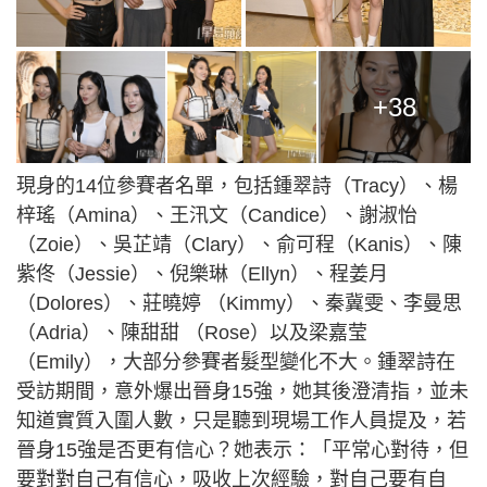
+38
現身的14位參賽者名單，包括鍾翠詩（Tracy）、楊
梓瑤（Amina）、王汛文（Candice）、謝淑怡
（Zoie）、吳芷靖（Clary）、俞可程（Kanis）、陳
紫佟（Jessie）、倪樂琳（Ellyn）、程姜月
（Dolores）、莊曉婷 （Kimmy）、秦冀雯、李曼思
（Adria）、陳甜甜 （Rose）以及梁嘉莹
（Emily），大部分參賽者髮型變化不大。鍾翠詩在
受訪期間，意外爆出晉身15強，她其後澄清指，並未
知道實質入圍人數，只是聽到現場工作人員提及，若
晉身15強是否更有信心？她表示：「平常心對待，但
要對對自己有信心，吸收上次經驗，對自己要有自