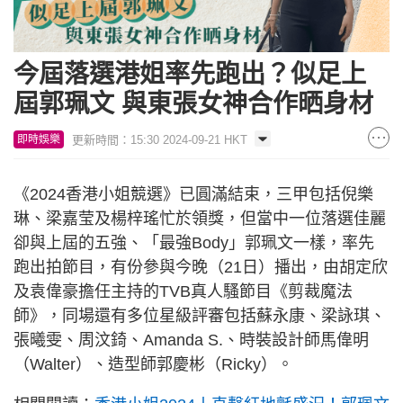
今屆落選港姐率先跑出？似足上
屆郭珮文 與東張女神合作晒身材
更新時間：15:30 2024-09-21 HKT
即時娛樂
《2024香港小姐競選》已圓滿結束，三甲包括倪樂
琳、梁嘉莹及楊梓瑤忙於領獎，但當中一位落選佳麗
卻與上屆的五強、「最強Body」郭珮文一樣，率先
跑出拍節目，有份參與今晚（21日）播出，由胡定欣
及袁偉豪擔任主持的TVB真人騷節目《剪裁魔法
師》，同場還有多位星級評審包括蘇永康、梁詠琪、
張曦雯、周汶錡、Amanda S.、時裝設計師馬偉明
（Walter）、造型師郭慶彬（Ricky）。