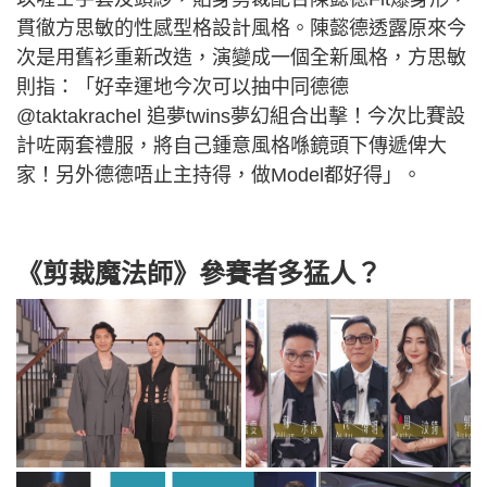
貫徹方思敏的性感型格設計風格。陳懿德透露原來今
次是用舊衫重新改造，演變成一個全新風格，方思敏
則指：「好幸運地今次可以抽中同德德
@taktakrachel 追夢twins夢幻組合出擊！今次比賽設
計咗兩套禮服，將自己鍾意風格喺鏡頭下傳遞俾大
家！另外德德唔止主持得，做Model都好得」。
《剪裁魔法師》參賽者多猛人？