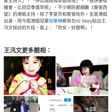
星主持人」、「仲以為姚焯菲返咗嚟」、「很快便有
機會，比冠亞季還早呢」。不少網民都細數《東張西
望》的港姐主持，除了李旻芳和黎寬怡外，全是港姐
出身，而今屆港姐冠軍
倪樂琳
都有在IG Story貼出王
汛文採訪的片段，寫上：「叻女，好靚啊」！
王汛文更多靚相：
+28