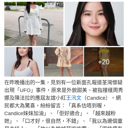
+20
在昨晚播出的一集，見到有一位新面孔報道荃灣懷疑
出現「UFO」事件，原來是外貌甜美、被指撞樣周秀
娜及陳法拉的應屆友誼小紅
王汛文
（Candice）。網
民都大為驚喜，紛紛留言：「真系估唔到喔，
Candice妹妹加油」、「佢好適合」、「越來越粉
她」、「口才好，很自然，不錯」、「我以為邊個童