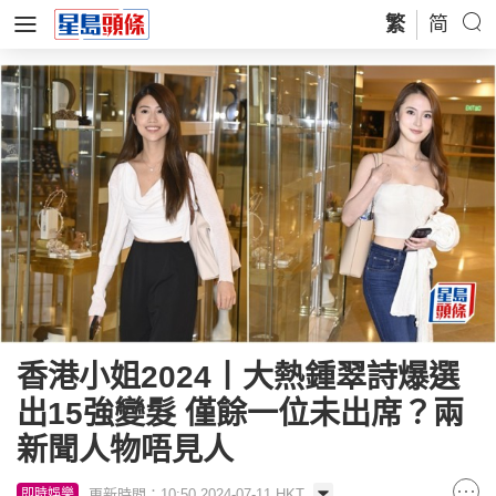
繁
简
香港小姐2024丨大熱鍾翠詩爆選
出15強變髮 僅餘一位未出席？兩
新聞人物唔見人
更新時間：10:50 2024-07-11 HKT
即時娛樂