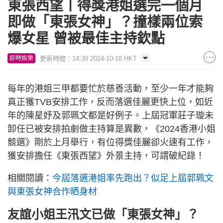
東張西望丨得獎港姐選完一個月
即做「東張女神」？撞樣兩位索
爆女星 曾被最佳主持欽點
更新時間：14:30 2024-10-18 HKT
即時娛樂
每年的港姐三甲都要忙於慈善活動，至少一年才能夠
真正獲TVB安排工作，反而落選佳麗更快上位，如近
年的陳星妤及郭珮文都是好例子。上屆冠軍莊子璇未
卸任已被安排拍劇做主持算是異數，《2024香港小姐
競選》剛於上月舉行，有位得獎佳麗卻火速有工作，
獲安排擔任《東張西望》外景主持，可謂破紀錄！
相關閱讀：
今屆落選港姐率先跑出？似足上屆郭珮文
與東張女神合作晒身材
友誼小姐王汛文已做「東張女神」？