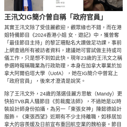
王汛文IG簡介曾自稱「政府官員」
其實王汛文除了受佳麗歡迎，觀眾緣也不錯，而在港
姐特備節目《2024香港小姐 女．遊記》中，獲曾奪
「最佳節目主持」的黎芷珊點名大讚做足功課，事前
上網查過所有被訪者資料，建議她可嘗試做主持或司
儀工作，只是想不到如此快。現年23歲的王汛文之稱
參選時報稱職業為行政助理，本身在加拿大畢業於加
拿大阿爾伯塔大學（UofA），她在IG簡介中曾寫上
「政府官員」，後來才澄清是說笑。
除了王汛文外，24歲的落選佳麗方思敏（Mandy）更
快拍TVB真人騷節目《剪裁魔法師》，不過她是以時
裝設計師身份拍攝，為另一「東張女神」陳懿德設計
服飾。《東張西望》近期有不少主持離職，如移居加
拿大的容羨媛及日前宣布重回航空業的魏柏豪。節目