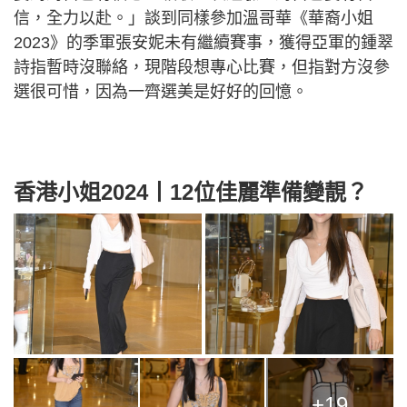
信，全力以赴。」談到同樣參加溫哥華《華裔小姐
2023》的季軍張安妮未有繼續賽事，獲得亞軍的鍾翠
詩指暫時沒聯絡，現階段想專心比賽，但指對方沒參
選很可惜，因為一齊選美是好好的回憶。
香港小姐2024丨12位佳麗準備變靚？
+19