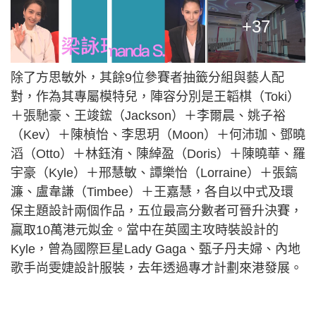
+37
除了方思敏外，其餘9位參賽者抽籤分組與藝人配
對，作為其專屬模特兒，陣容分別是王韜棋（Toki）
＋張馳豪、王竣鋐（Jackson）＋李爾晨、姚子裕
（Kev）＋陳楨怡、李思玥（Moon）＋何沛珈、鄧曉
滔（Otto）＋林鈺洧、陳綽盈（Doris）＋陳曉華、羅
宇豪（Kyle）＋邢慧敏、譚樂怡（Lorraine）＋張鎬
濂、盧韋謙（Timbee）＋王嘉慧，各自以中式及環
保主題設計兩個作品，五位最高分數者可晉升決賽，
贏取10萬港元姒金。當中在英國主攻時裝設計的
Kyle，曾為國際巨星Lady Gaga、甄子丹夫婦、內地
歌手尚雯婕設計服裝，去年透過專才計劃來港發展。