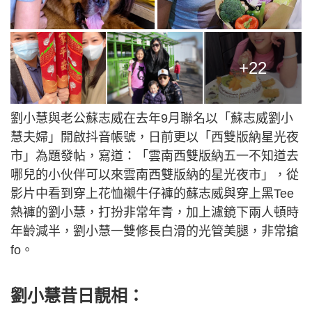
+22
劉小慧與老公蘇志威在去年9月聯名以「蘇志威劉小
慧夫婦」開啟抖音帳號，日前更以「西雙版納星光夜
市」為題發帖，寫道：「雲南西雙版納五一不知道去
哪兒的小伙伴可以來雲南西雙版納的星光夜市」，從
影片中看到穿上花恤襯牛仔褲的蘇志威與穿上黑Tee
熱褲的劉小慧，打扮非常年青，加上濾鏡下兩人頓時
年齡減半，劉小慧一雙修長白滑的光管美腿，非常搶
fo。
劉小慧昔日靚相：