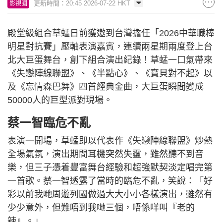
更新時間：20:45 2026-07-22 HKT
影視圈
殿堂級組合草蜢日前獲邀到台灣擔任「2026中華職棒
明星對抗賽」壓軸表演嘉賓，連續兩星期兩度登上台
北大巨蛋舞台，創下組合演出紀錄！草蜢一口氣帶來
《失戀陣線聯盟》、《半點心》、《寶貝對不起》以
及《忘情森巴舞》四首經典金曲，大巨蛋瞬間變成
50000人的巨型派對現場。
蔡一智臨危不亂
表演一開場，草蜢即以代表作《失戀陣線聯盟》炒熱
全場氣氛，演出期間耳機突然失靈，雖然聽不到音
樂，但三子憑着豐富舞台經驗和超強默契淡定唱完第
一首歌。蔡一智透露了當時的臨危不亂，笑說：「好
彩以前我哋周遊列國做過大大小小各樣演出，雖然有
少少意外，但難唔到我哋三個，唔係咩叫『老的
辣』。」