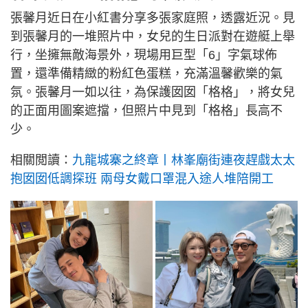
張馨月近日在小紅書分享多張家庭照，透露近況。見
到張馨月的一堆照片中，女兒的生日派對在遊艇上舉
行，坐擁無敵海景外，現場用巨型「6」字氣球佈
置，還準備精緻的粉紅色蛋糕，充滿溫馨歡樂的氣
氛。張馨月一如以往，為保護囡囡「格格」，將女兒
的正面用圖案遮擋，但照片中見到「格格」長高不
少。
相關閲讀：
九龍城寨之終章丨林峯廟街連夜趕戲太太
抱囡囡低調探班 兩母女戴口罩混入途人堆陪開工