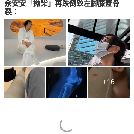
余安安「拗柴」再跌倒致左腳膝蓋骨
裂：
+16