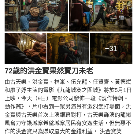
+31
72歲的洪金寶果然寶刀未老
由古天樂、洪金寶、林峯、伍允龍、任賢齊、黃德斌
和廖子妤主演的電影《九龍城寨之圍城》將於5月1日
上映，今天（9日）電影公司發佈一段《製作特輯‧
動作篇》，片中看到一眾男演員有激烈武打場面，洪
金寶與古天樂首次上演銀幕對打，古天樂飾演的龍捲
風奮力守護城寨希望城寨居民有安逸生活，但無惡不
作的洪金寶只為賺取最大的金錢利益， 洪金寶笑