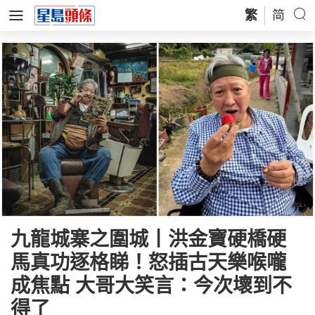
繁
简
九龍城寨之圍城丨洪金寶硬橋硬
馬真功逐格睇！怒插古天樂喉嚨
成焦點 大哥大笑言：今次壞到不
得了