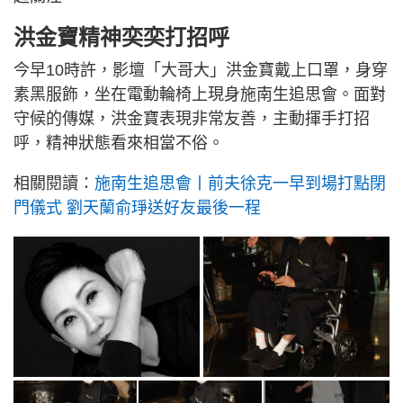
洪金寶精神奕奕打招呼
今早10時許，影壇「大哥大」洪金寶戴上口罩，身穿
素黑服飾，坐在電動輪椅上現身施南生追思會。面對
守候的傳媒，洪金寶表現非常友善，主動揮手打招
呼，精神狀態看來相當不俗。
相關閱讀：
施南生追思會丨前夫徐克一早到場打點閉
門儀式 劉天蘭俞琤送好友最後一程