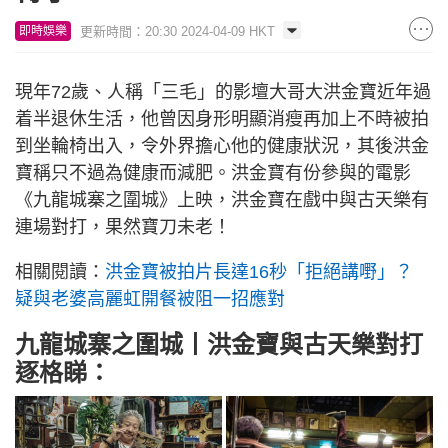
更新時間：20:30 2024-04-09 HKT
即時娛樂
現年72歲、人稱「三毛」的影壇大哥大洪金寶近年過
着半退休生活，他曾因身形明顯消瘦再加上不時被拍
到坐輪椅出入，令外界擔心他的健康狀況，其後洪金
寶稱只不過為健康而減肥。洪金寶有份參與的電影
《九龍城寨之圍城》上映，洪金寶在戲中與古天樂有
連場對打，果然寶刀未老！
相關閱讀：
洪金寶被拍片長達16秒「拒絕講嘢」？
疑與老婆高麗虹開餐被阻一招應對
九龍城寨之圍城丨洪金寶與古天樂對打
逐格睇：