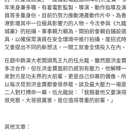
年來身兼多職，有着電影監製、導演、動作指導及演
員等多重身份，目前仍努力推動港產動作片中，為香
港影壇其中一位極具影響力的人物。今次參與《九龍
城寨》的拍攝，事事親力親為，開拍前會親自鋪設道
具，以確保眾演員在安全環境中進行拍攝，度招式時
又會提出不同的新想法，一開工就會全情投入在內。
在戲中飾演大老闆頭馬王九的伍允龍，雖然跟洪金寶
多次合作，但在洪金寶面前仍感到有壓力，他解釋一
來對方是功夫界的大前輩，更是自己仰慕的偶像，所
以每次見到洪金寶都會很恭敬。談及最大壓力一場是
二人對打搏命一幕，伍允龍說：「我箍着他又要演得
很兇狠，大哥很厲害，是位值得尊重的前輩。」
其他文章：