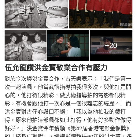
+20
伍允龍讚洪金寶敬業合作有壓力
對於今次與洪金寶合作，古天樂表示：「我們是第一
次一起演戲，他當武術指導拍我很多次，與他打是開
心的，他打得很精彩，做武術指導拍的電影都很精
彩，有機會跟他打一次亦是一個很難忘的經歷。」而
洪金寶對古仔亦讚口不絕：「我以為他拍我的戲打
得，原來他拍這部戲都如此打得，他有好多動作做得
好好。」洪金寶今年獲頒《第42屆香港電影金像獎》
的「終身成就獎」，縱橫影壇超過60年的洪金寶，多