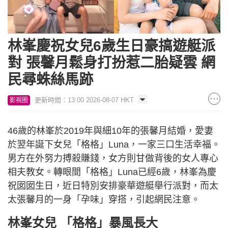
林峯慶祝女兒6歲生日豪搞遊艇派
對 張馨月鬆身打扮惹二胎疑雲 網
民尋蛛絲馬跡
更新時間：13:00 2026-08-07 HKT
影視圈
46歲的林峯於2019年與細10年的張馨月結婚，愛妻
於翌年誕下女兒「格格」Luna，一家三口生活幸福。
男方在外努力搏殺賺錢，女方則甘做背後的女人專心
相夫教女。轉眼間「格格」Luna已經6歲，林峯為慶
祝囡囡生日，近日特別安排豪華遊艇舉行派對，而太
太張馨月的一身「孕味」穿搭，引起網民注意。
林峯女兒 「格格」暴風長大