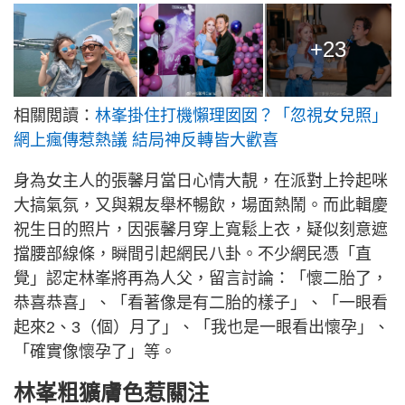
+23
相關閲讀：
林峯掛住打機懶理囡囡？「忽視女兒照」
網上瘋傳惹熱議 結局神反轉皆大歡喜
身為女主人的張馨月當日心情大靚，在派對上拎起咪
大搞氣氛，又與親友舉杯暢飲，場面熱鬧。而此輯慶
祝生日的照片，因張馨月穿上寬鬆上衣，疑似刻意遮
擋腰部線條，瞬間引起網民八卦。不少網民憑「直
覺」認定林峯將再為人父，留言討論：「懷二胎了，
恭喜恭喜」、「看著像是有二胎的樣子」、「一眼看
起來2、3（個）月了」、「我也是一眼看出懷孕」、
「確實像懷孕了」等。
林峯粗獷膚色惹關注