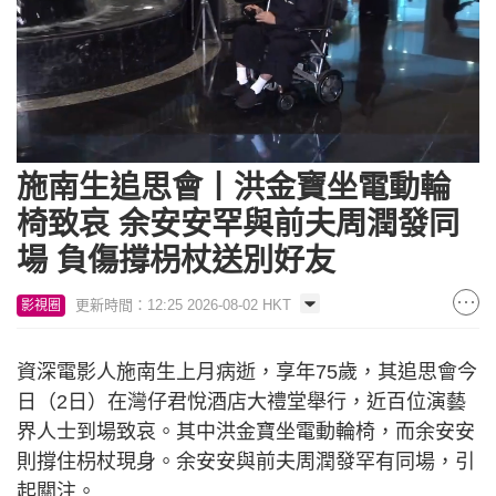
Loaded
:
Unmute
81.56%
施南生追思會丨洪金寶坐電動輪
椅致哀 余安安罕與前夫周潤發同
場 負傷撐枴杖送別好友
更新時間：12:25 2026-08-02 HKT
影視圈
資深電影人施南生上月病逝，享年75歲，其追思會今
日（2日）在灣仔君悅酒店大禮堂舉行，近百位演藝
界人士到場致哀。其中洪金寶坐電動輪椅，而余安安
則撐住枴杖現身。余安安與前夫周潤發罕有同場，引
起關注。