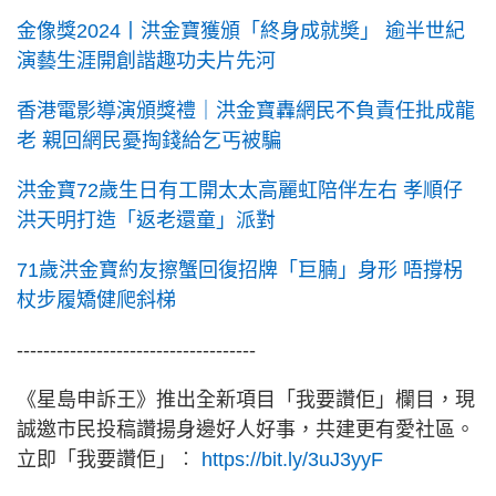
金像獎2024丨洪金寶獲頒「終身成就奬」 逾半世紀
演藝生涯開創諧趣功夫片先河
香港電影導演頒獎禮｜洪金寶轟網民不負責任批成龍
老 親回網民憂掏錢給乞丐被騙
洪金寶72歲生日有工開太太高麗虹陪伴左右 孝順仔
洪天明打造「返老還童」派對
71歲洪金寶約友擦蟹回復招牌「巨腩」身形 唔撐柺
杖步履矯健爬斜梯
------------------------------------
《星島申訴王》推出全新項目「我要讚佢」欄目，現
誠邀市民投稿讚揚身邊好人好事，共建更有愛社區。
立即「我要讚佢」︰
https://bit.ly/3uJ3yyF