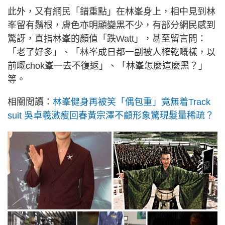
此外，又有網民「錯重點」在林峯身上，相中見到林
峯留有鬚根，膚色亦明顯變黑不少，有部分網民感到
驚訝，直指林峯的顏值「跌Watt」，甚至留言問：
「老了好多」、「林峯成日都一副被人榨乾嘅樣，以
前嘅chok峯一去不復返」、「林峯怎麼這麼黑？」
等。
相關閲讀：
林峯健身再被笑「偶包重」竟無着Track
suit 吳卓羲激瘦回春黃宗澤不顧形象驚現髮量稀疏？