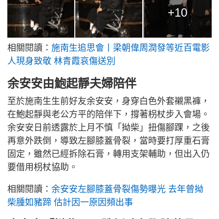
+10
相關閱讀：
施南生追思會丨梁朝偉周潤發等近百電影
人現身致敬 林青霞哀傷送別
余安安由鮑起靜夫婦陪伴
至於施南生生前好友余安安，身穿白色外套襯黑褲，
在鮑起靜與老公方平的陪伴下，撐著枴杖步入會場。
余安安日前透露於上月不慎「拗柴」扭傷腳踝，之後
再意外跌倒，導致左腳膝蓋骨裂，當時要打厚重石膏
固定，雖然已經拆除石膏，轉用支架輔助，但出入仍
要借用枴杖協助。
相關閱讀：
余安安左腳膝蓋骨裂傷勢曝光 去年曾拗
柴腫如豬蹄 估計因一原因頻出事