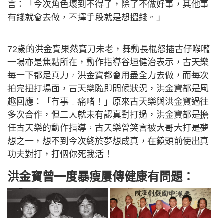
言：「今次角色壞到不得了，除了不做好事，其他事
有錢就會去做，不擇手段就是想搵錢。」
72歲的洪金寶果然寶刀未老，舞動長棍怒插古仔喉嚨
一場亦是焦點所在，動作指導谷垣健治表示，古天樂
每一下都是真力，洪金寶都會用盡全力去做，而每次
拍完扭打場面，古天樂隨即問候狀況，洪金寶都是風
趣回應：「冇事！痛啫！」原來古天樂與洪金寶過往
多次合作，但二人就未有認真對打過，洪金寶都是擔
任古天樂的動作指導，古天樂曾笑言被大哥大打是夢
想之一，想不到今次終於夢想成真，在鏡頭前使出真
功夫對打，打個你死我活！
洪金寶曾一度暴瘦屢傳健康有問題：