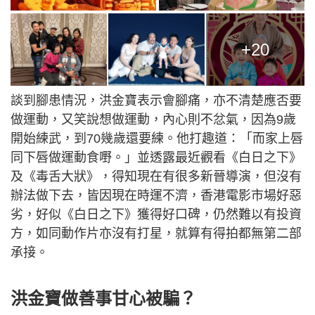
+20
談到腳患情況，洪金寶表示會腳痛，亦不清楚應否要
做運動，又笑說想做運動，內心則不忿氣，因為9歲
開始練武，到70幾歲還要練。他打趣道：「而家上唇
同下唇做運動食嘢。」並透露最近觀看《白日之下》
及《毒舌大狀》，得知現在有很多新晉導演，但沒有
辦法做下去，皆因現在時運不濟，香港電影市場好惡
劣，好似《白日之下》獲得好口碑，仍然難以有投資
方，如同動作片亦沒有打星，就算有得拍都無第二部
承接。
洪金寶做善事甘心被騙？