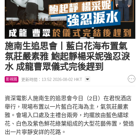
施南生追思會丨藍白花海布置氣
氛莊嚴素雅 鮑起靜楊采妮強忍淚
水 成龍曹眾儀式完後趕到
更新時間：13:52 2026-08-02 HKT
影視圈
資深電影人施南生的追思會今日（2日）在君悅酒店
舉行，現場布置以一片藍白花海為主，氣氛莊嚴素
雅。會場入口處及主禮台兩旁，均擺放由藍色繡球
花、白色及紫色鮮花綠葉組成的大型花藝佈置，營造
出一片寧靜安詳的花路。