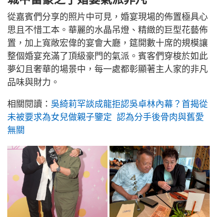
從嘉賓們分享的照片中可見，婚宴現場的佈置極具心
思且不惜工本。華麗的水晶吊燈、精緻的巨型花藝佈
置，加上寬敞宏偉的宴會大廳，筵開數十席的規模讓
整個婚宴充滿了頂級豪門的氣派。賓客們穿梭於如此
夢幻且奢華的場景中，每一處都彰顯著主人家的非凡
品味與財力。
相關閱讀：
吳綺莉罕談成龍拒認吳卓林內幕？首揭從
未被要求為女兒做親子鑒定 認為分手後骨肉與舊愛
無關