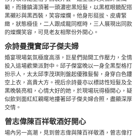
範，而鍾鎮濤頂著一頭濃密黑短髮，以黑框眼鏡配搭
黑襯衫與黑西裝，笑容燦爛。他身形挺拔、皮膚緊
緻，狀態極佳，二人跟成龍同框時，三人展現出同款
的燦爛笑容，可見老友相聚份外開心。
佘詩曼攬實邱子傑夫婦
婚宴現場氣氛極度高漲，巨星們拋開工作壓力，全情
投入這場歡樂派對中。邱子傑當晚以一身全黑型格打
扮示人，太太邱李茂琪則盤起優雅髮髻，身穿白色鏤
空上衣，高貴大方。視后佘詩曼亦以標誌性短髮及全
黑晚裝亮相，心情大好的她，於現場玩得極開心，疑
似飲到面紅紅親暱地摟著邱子傑夫婦合照，盡顯深厚
交情。
曾志偉陳百祥敬酒好開心
場內另一高潮，見到曾志偉與陳百祥敬酒，曾志偉打