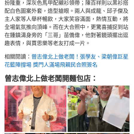
扮隆重，深灰色馬甲配襯衫領帶；陳百祥則以黑衫搭
配白色圖案外套，造型搶眼。兩人與成龍、邱子傑及
主人家等人舉杯暢飲，大家笑容滿面，熱情互動，將
全場氣氛推向頂峰。而在大合照中，更驚喜捕捉到站
在鍾鎮濤身旁的「三哥」苗僑偉，他對著鏡頭擺出逗
趣表情，與賈思樂等老友打成一片。
相關閱讀：
曾志偉北上做老闆！張學友、梁朝偉巨星
花籃陣撐場 獎門人滿場飛親民合照簽名
曾志偉北上做老闆開麵包店：