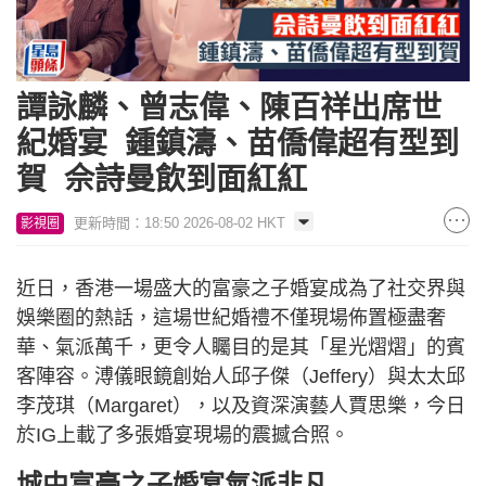
譚詠麟、曾志偉、陳百祥出席世
紀婚宴 鍾鎮濤、苗僑偉超有型到
賀 佘詩曼飲到面紅紅
更新時間：18:50 2026-08-02 HKT
影視圈
近日，香港一場盛大的富豪之子婚宴成為了社交界與
娛樂圈的熱話，這場世紀婚禮不僅現場佈置極盡奢
華、氣派萬千，更令人矚目的是其「星光熠熠」的賓
客陣容。溥儀眼鏡創始人邱子傑（Jeffery）與太太邱
李茂琪（Margaret），以及資深演藝人賈思樂，今日
於IG上載了多張婚宴現場的震撼合照。
城中富豪之子婚宴氣派非凡