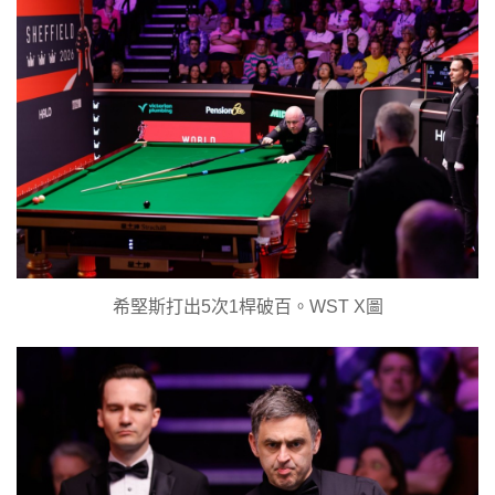
希堅斯打出5次1桿破百。WST X圖