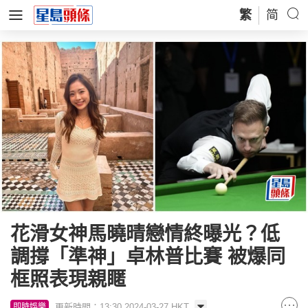
繁
简
花滑女神馬曉晴戀情終曝光？低
調撐「準神」卓林普比賽 被爆同
框照表現親䁥
更新時間：13:30 2024-03-27 HKT
即時娛樂