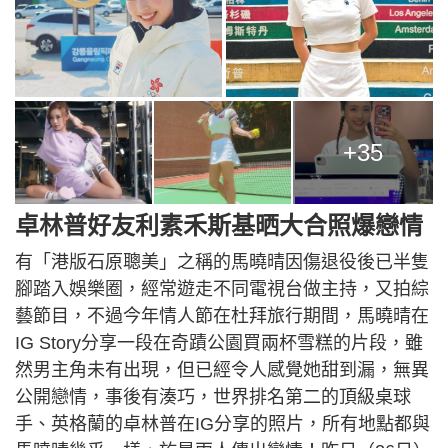
+35
卓林普好友利素禾斯基晒大合照爆戀情
有「港版石原聰美」之稱的馬曉晴因傷退役後已半隻
腳踏入娛樂圈，經常遊走不同電視台做主持，又拍綜
藝節目，不過今年情人節在杜拜旅行期間，馬曉晴在
IG Story分享一段在奇蹟公園買兩杯雪糕的片段，雖
然男主角未有出現，但已經令人感覺她甜到漏，無異
公開戀情，事後有湊巧，世界排名第二的頂級桌球
手、英格蘭的卓林普在IG分享的照片，所有地點都與