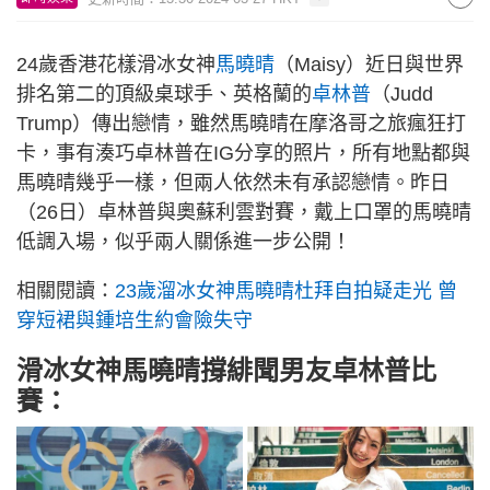
24歲香港花樣滑冰女神
馬曉晴
（Maisy）近日與世界
排名第二的頂級桌球手、英格蘭的
卓林普
（Judd
Trump）傳出戀情，雖然馬曉晴在摩洛哥之旅瘋狂打
卡，事有湊巧卓林普在IG分享的照片，所有地點都與
馬曉晴幾乎一樣，但兩人依然未有承認戀情。昨日
（26日）卓林普與奧蘇利雲對賽，戴上口罩的馬曉晴
低調入場，似乎兩人關係進一步公開！
相關閱讀：
23歲溜冰女神馬曉晴杜拜自拍疑走光 曾
穿短裙與鍾培生約會險失守
滑冰女神馬曉晴撐緋聞男友卓林普比
賽：