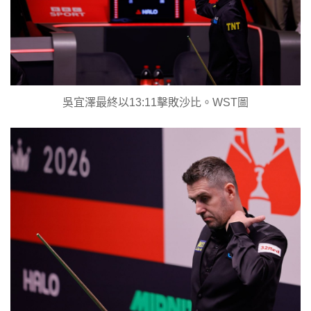
吳宜澤最終以13:11擊敗沙比。WST圖