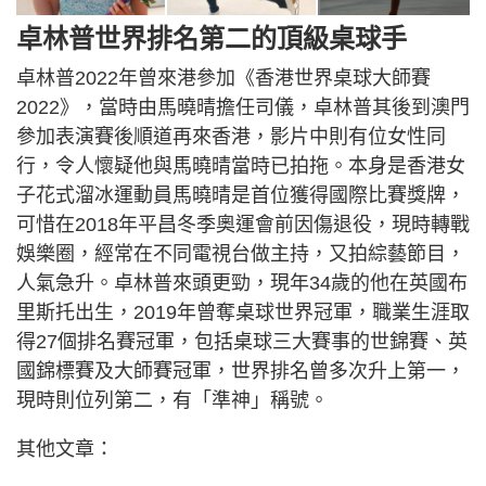
卓林普世界排名第二的頂級桌球手
卓林普2022年曾來港參加《香港世界桌球大師賽
2022》，當時由馬曉晴擔任司儀，卓林普其後到澳門
參加表演賽後順道再來香港，影片中則有位女性同
行，令人懷疑他與馬曉晴當時已拍拖。本身是香港女
子花式溜冰運動員馬曉晴是首位獲得國際比賽獎牌，
可惜在2018年平昌冬季奧運會前因傷退役，現時轉戰
娛樂圈，經常在不同電視台做主持，又拍綜藝節目，
人氣急升。卓林普來頭更勁，現年34歲的他在英國布
里斯托出生，2019年曾奪桌球世界冠軍，職業生涯取
得27個排名賽冠軍，包括桌球三大賽事的世錦賽、英
國錦標賽及大師賽冠軍，世界排名曾多次升上第一，
現時則位列第二，有「準神」稱號。
其他文章：