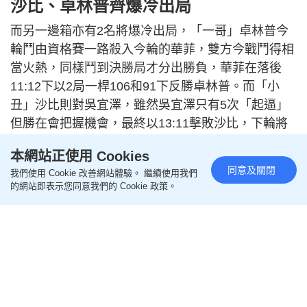
沙比、卓林普齊爆冷出局
而另一邊箱亦有2名將爆冷出局，「一哥」卓林普今
輪鬥由資格賽一路殺入今輪的華菲，雙方今戰鬥得相
當火熱，同樣鬥到決勝局才分出勝負，華菲在落後
11:12下以2局一桿106和91下反勝卓林普。而「小
丑」沙比則對吳宜澤，雖然吳宜澤只有5次「起逼」
但勝在會把握機會，最終以13:11擊敗沙比，下輪將
對上華菲爭奪4強席位。
本網站正使用 Cookies
同意及關閉
我們使用 Cookie 改善網站體驗。 繼續使用我們
的網站即表示您同意我們的 Cookie 政策。