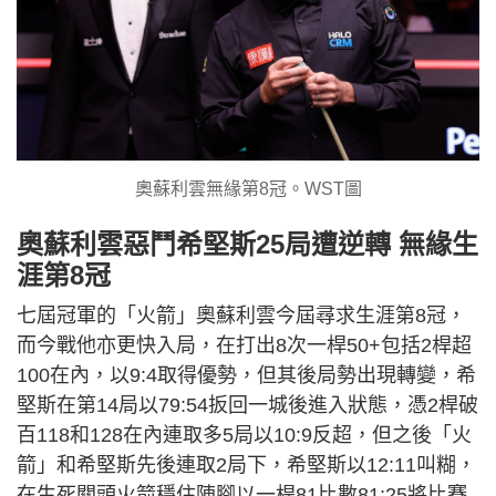
奧蘇利雲無緣第8冠。WST圖
奧蘇利雲惡鬥希堅斯25局遭逆轉 無緣生
涯第8冠
七屆冠軍的「火箭」奧蘇利雲今屆尋求生涯第8冠，
而今戰他亦更快入局，在打出8次一桿50+包括2桿超
100在內，以9:4取得優勢，但其後局勢出現轉變，希
堅斯在第14局以79:54扳回一城後進入狀態，憑2桿破
百118和128在內連取多5局以10:9反超，但之後「火
箭」和希堅斯先後連取2局下，希堅斯以12:11叫糊，
在生死關頭火箭穩住陣腳以一桿81比數81:25將比賽