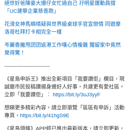
絕世好爸陳豪大爆仔女忙過自己 孖明星運動員撐
「UC建華企業慈善跑」
花滑女神馬曉晴疑與世界級桌球手官宣戀情 同遊摩
洛哥杜拜打卡相完全一樣
岑麗香撇甩囝囝返港工作嘆心情複雜 獨留家中竟然
覺得驚！
--------------------------
《星島申訴王》推出全新項目「我要讚佢」欄目，現
誠邀市民投稿讚揚身邊好人好事，共建更有愛社區。
立即「我要讚佢」︰
https://bit.ly/3uJ3yyF
想睇更多精彩內容，請立即瀏覽「區區有申訴」活動
專頁，
https://bit.ly/41hgS9E
《星島頭條》APP經已推出最新版本，請立即更新，