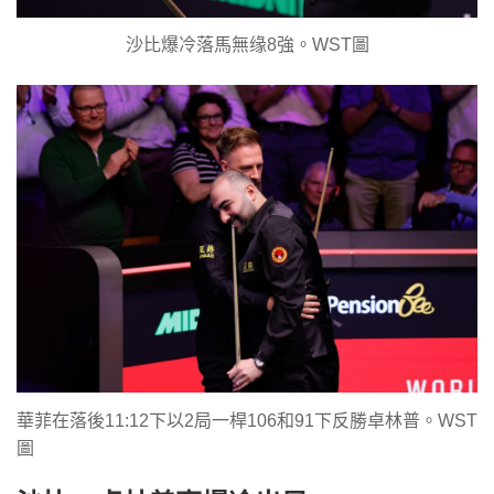
沙比爆冷落馬無缘8強。WST圖
華菲在落後11:12下以2局一桿106和91下反勝卓林普。WST
圖