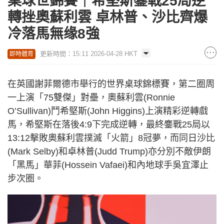
桌球世錦賽｜希堅斯鏖戰25局逆
轉挫奧蘇利雲 卓林普、沙比齊爆
冷落馬無缘8強
更新時間：15:11 2026-04-28 HKT
即時體育
在英國謝菲爾德市舉行的世界桌球錦標賽，第二圈周
一上演「75雙傑」對壘，奧蘇利雲(Ronnie
O’Sullivan)鬥希堅斯(John Higgins)上演精彩逆轉戲
馬，希堅斯在落後4:9下完成逆轉，最終鏖戰25局以
13:12擊敗奧蘇利雲撲滅「火箭」8冠夢，而同日沙比
(Mark Selby)和卓林普(Judd Trump)亦分別不敵伊朗
「黑馬」華菲(Hossein Vafaei)和內地球手吳宜澤止
步次圈。