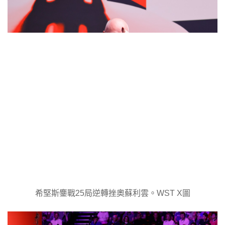
希堅斯鏖戰25局逆轉挫奧蘇利雲。WST X圖