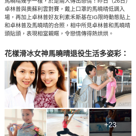
馬曉晴幾乎一樣，於是兩人傳出戀情！昨日（26日）
卓林普與奧蘇利雲對賽，戴上口罩的馬曉晴低調入
場，再加上卓林普好友利素禾斯基在IG限時動態貼上
和卓林普及馬曉晴的合照，相中所見卓林普和馬曉晴
頭貼頭，表現相當親䁥，令戀情傳得熱烘烘。
花樣滑冰女神馬曉晴退役生活多姿彩：
+23