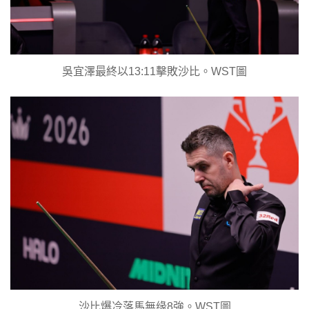
吳宜澤最終以13:11擊敗沙比。WST圖
沙比爆冷落馬無缘8強。WST圖