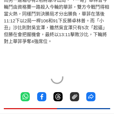
而另一邊箱亦有2名將爆冷出局，「一哥」卓林普今
輪鬥由資格賽一路殺入今輪的華菲，雙方今戰鬥得相
當火熱，同樣鬥到決勝局才分出勝負，華菲在落後
11:12下以2局一桿106和91下反勝卓林普。而「小
丑」沙比則對吳宜澤，雖然吳宜澤只有5次「起逼」
但勝在會把握機會，最終以13:11擊敗沙比，下輪將
對上華菲爭奪4強席位。