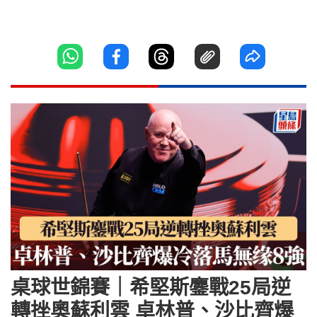
桌球世錦賽｜希堅斯鏖戰25局逆
轉挫奧蘇利雲 卓林普、沙比齊爆