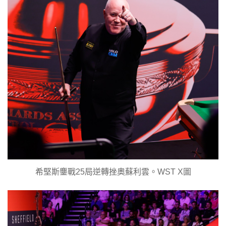
希堅斯鏖戰25局逆轉挫奧蘇利雲。WST X圖