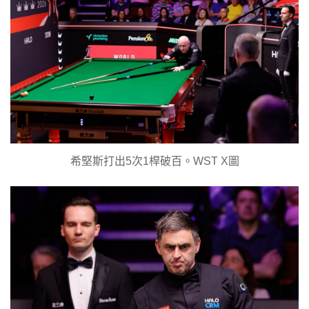
希堅斯打出5次1桿破百。WST X圖