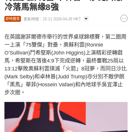
冷落馬無缘8強
更新時間：15:11 2026-04-28 HKT
即時體育
在英國謝菲爾德市舉行的世界桌球錦標賽，第二圈周
一上演「75雙傑」對壘，奧蘇利雲(Ronnie
O’Sullivan)鬥希堅斯(John Higgins)上演精彩逆轉戲
馬，希堅斯在落後4:9下完成逆轉，最終鏖戰25局以
13:12擊敗奧蘇利雲撲滅「火箭」8冠夢，而同日沙比
(Mark Selby)和卓林普(Judd Trump)亦分別不敵伊朗
「黑馬」華菲(Hossein Vafaei)和內地球手吳宜澤止
步次圈。