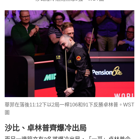
華菲在落後11:12下以2局一桿106和91下反勝卓林普。WST
圖
沙比、卓林普齊爆冷出局