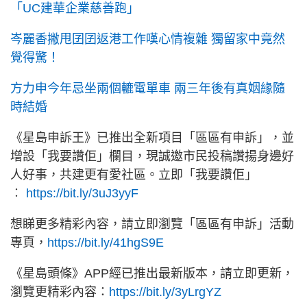
「UC建華企業慈善跑」
岑麗香撇甩囝囝返港工作嘆心情複雜 獨留家中竟然
覺得驚！
方力申今年忌坐兩個轆電單車 兩三年後有真姻緣隨
時結婚
《星島申訴王》已推出全新項目「區區有申訴」，並
增設「我要讚佢」欄目，現誠邀市民投稿讚揚身邊好
人好事，共建更有愛社區。立即「我要讚佢」
︰
https://bit.ly/3uJ3yyF
想睇更多精彩內容，請立即瀏覽「區區有申訴」活動
專頁，
https://bit.ly/41hgS9E
《星島頭條》APP經已推出最新版本，請立即更新，
瀏覽更精彩內容：
https://bit.ly/3yLrgYZ