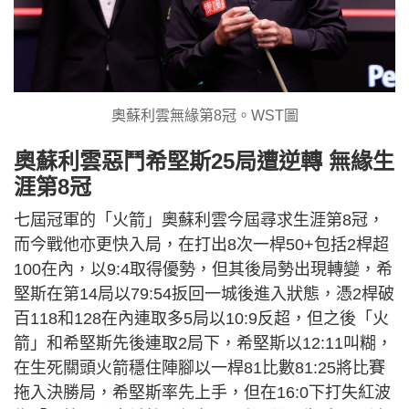
奧蘇利雲無緣第8冠。WST圖
奧蘇利雲惡鬥希堅斯25局遭逆轉 無緣生
涯第8冠
七屆冠軍的「火箭」奧蘇利雲今屆尋求生涯第8冠，
而今戰他亦更快入局，在打出8次一桿50+包括2桿超
100在內，以9:4取得優勢，但其後局勢出現轉變，希
堅斯在第14局以79:54扳回一城後進入狀態，憑2桿破
百118和128在內連取多5局以10:9反超，但之後「火
箭」和希堅斯先後連取2局下，希堅斯以12:11叫糊，
在生死關頭火箭穩住陣腳以一桿81比數81:25將比賽
拖入決勝局，希堅斯率先上手，但在16:0下打失紅波