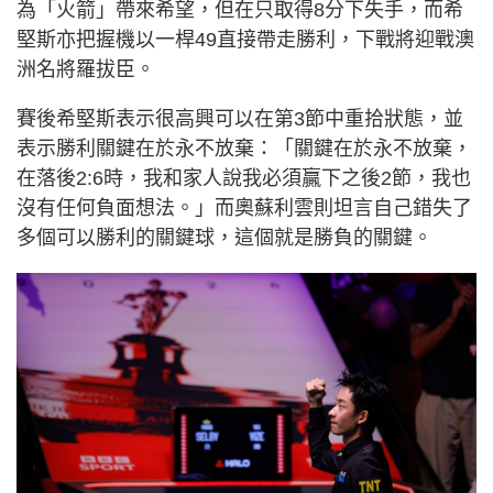
為「火箭」帶來希望，但在只取得8分下失手，而希
堅斯亦把握機以一桿49直接帶走勝利，下戰將迎戰澳
洲名將羅拔臣。
賽後希堅斯表示很高興可以在第3節中重拾狀態，並
表示勝利關鍵在於永不放棄：「關鍵在於永不放棄，
在落後2:6時，我和家人說我必須贏下之後2節，我也
沒有任何負面想法。」而奧蘇利雲則坦言自己錯失了
多個可以勝利的關鍵球，這個就是勝負的關鍵。