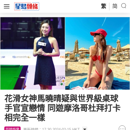
繁
简
花滑女神馬曉晴疑與世界級桌球
手官宣戀情 同遊摩洛哥杜拜打卡
相完全一樣
更新時間：17:30 2024-02-15 HKT
即時娛樂