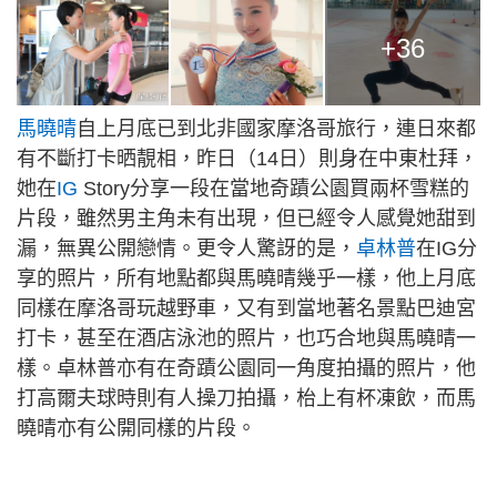
+36
馬曉晴
自上月底已到北非國家摩洛哥旅行，連日來都
有不斷打卡晒靚相，昨日（14日）則身在中東杜拜，
她在
IG
Story分享一段在當地奇蹟公園買兩杯雪糕的
片段，雖然男主角未有出現，但已經令人感覺她甜到
漏，無異公開戀情。更令人驚訝的是，
卓林普
在IG分
享的照片，所有地點都與馬曉晴幾乎一樣，他上月底
同樣在摩洛哥玩越野車，又有到當地著名景點巴迪宮
打卡，甚至在酒店泳池的照片，也巧合地與馬曉晴一
樣。卓林普亦有在奇蹟公園同一角度拍攝的照片，他
打高爾夫球時則有人操刀拍攝，枱上有杯凍飲，而馬
曉晴亦有公開同樣的片段。