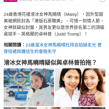
24歲香港花樣滑冰女神馬曉晴（Maisy），因外型甜
美被網民封為「港版石原聰美」，可惜一到情人節，
女神就疑似封盤，其男友更似是世界排名第二的頂級
桌球手、英格蘭的卓林普（Judd Trump）！
相關閱讀：
23歲溜冰女神馬曉晴杜拜自拍疑走光 曾
穿短裙與鍾培生約會險失守
滑冰女神馬曉晴疑似與卓林普拍拖？