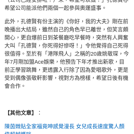
（公司已經安排咗？）未，希望可以做！」孔德賢亦
希望公司能派他們兩個一起參與奧運盛事。
此外，孔德賢有份主演的《你好，我的大夫》剛在前
晚播出大結局，雖然自己的角色早已離世，但笑言頗
開心，更自爆前日到茶餐廳吃早餐時，突然有人興奮
大叫「孔德賢，你死得好慘呀！」令他覺得自己死得
很值得。至於有「港隊飛人」之稱的20歲姚敬琛，今
年7月剛加盟Ace娛樂，他預告下年才推出新歌，目
前正學習跳舞，更透露入行除了因為愛唱歌外，更是
受到偶像張敬軒影響，視對方為榜樣，希望日後有機
會合作。
【其他文章】
：
陳茵媺貼全家福竟呻感覺漫長 女兒成長速度驚人顏