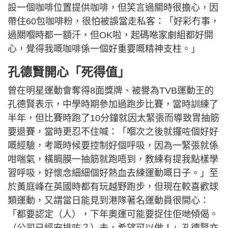
設一個咖啡位置提供咖啡，但笑言過關時很擔心，因
帶住60包咖啡粉，很怕被誤當走私客：「好彩冇事，
過關嗰時都一額汗，但OK啦，起碼𠵱家劇組都好開
心，覺得我嘅咖啡係一個好重要嘅精神支柱。」
孔德賢開心「死得值」
曾在明星運動會奪得8面獎牌、被譽為TVB運動王的
孔德賢表示，中學時期參加過跑步比賽，當時訓練了
半年，但比賽時跑了10分鐘就因太緊張而導致胃抽筋
要退賽，當時更忍不住喊：「嗰次之後就攞咗個好好
嘅經驗，考嘅時候要控制好個呼吸，因為一緊張就係
咁喘氣，橫膈膜一抽筋就跑唔到，教練有提我點樣學
習呼吸，好懷念細細個好熱血去練運動嘅日子。」至
於黃庭峰在英國時都有玩越野跑步，但現在較喜歡球
類運動，又謂當日能見到港隊著名運動員很開心：
「都要認定（人），下年奧運可能要捉住佢哋傾偈。