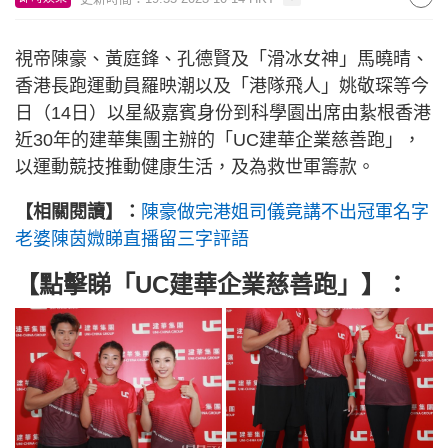
視帝陳豪、黃庭鋒、孔德賢及「滑冰女神」馬曉晴、
香港長跑運動員羅映潮以及「港隊飛人」姚敬琛等今
日（14日）以星級嘉賓身份到科學園出席由紥根香港
近30年的建華集團主辦的「UC建華企業慈善跑」，
以運動競技推動健康生活，及為救世軍籌款。
【相關閱讀】：
陳豪做完港姐司儀竟講不出冠軍名字
老婆陳茵媺睇直播留三字評語
【點擊睇
「UC建華企業慈善跑」
】：