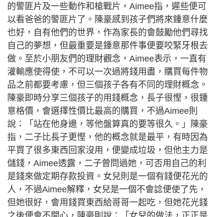
的警匪片及一些動作和槍戰片，Aimee指，遲些便可
以看爸爸的警匪片了。陳豪感到孩子們將來鍾意什麼
也好，自有他們的世界，作為家長的會鼓勵他們尋找
自己的夢想，但最重要是鍾意那件事便要咬緊牙根去
做。至於小朋友們的理財觀念，Aimee表示，一直有
灌輸應使得使，不可以一次過將錢用盡，購買每件物
品之前都要考慮，但三個孩子各有不同的理財概念。
陳豪即時分享三個孩子的用錢概念，長子很慳，很鍾
意格價，會選擇性價比最高的購買，不過Aimee則
說：「站在他身邊，等他盤算真的要等很久。」陳豪
指，二子比長子更慳，他的概念就是最平，有時因為
平買了很多東西回家沒用，便變成垃圾，但他主力是
儲錢，Aimee透露，二子曾問過她，可否用自己的利
是錢來做定期存款投資。女兒則是一個有錢便花光的
人，不過Aimee解釋，女兒是一個不會諗便使了先，
但她很好，會用錢買東西給哥哥一起吃，但她花光錢
之後便會不開心，陳豪則說：「女兒的做法，正正是