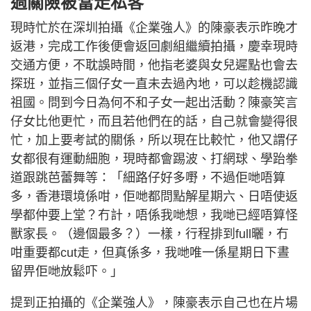
過關險被當走私客
現時忙於在深圳拍攝《企業強人》的陳豪表示昨晚才
返港，完成工作後便會返回劇組繼續拍攝，慶幸現時
交通方便，不耽誤時間，他指老婆與女兒遲點也會去
探班，並指三個仔女一直未去過內地，可以趁機認識
祖國。問到今日為何不和子女一起出活動？陳豪笑言
仔女比他更忙，而且若他們在的話，自己就會變得很
忙，加上要考試的關係，所以現在比較忙，他又謂仔
女都很有運動細胞，現時都會踢波、打網球、學跆拳
道跟跳芭蕾舞等：「細路仔好多嘢，不過佢哋唔算
多，香港環境係咁，佢哋都問點解星期六、日唔使返
學都仲要上堂？冇計，唔係我哋想，我哋已經唔算怪
獸家長。（邊個最多？）一樣，行程排到full曬，冇
咁重要都cut走，但真係多，我哋唯一係星期日下晝
留畀佢哋放鬆吓。」
提到正拍攝的《企業強人》，陳豪表示自己也在片場