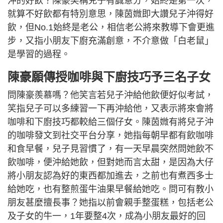
沖的好飲？陳豪笑稱兒子有誠意分，始終是第一次，
就算不好飲都有特別意思，陳茵媺即大讚兒子沖得好
飲，但No.1始終是老公，相信老公將來教導下會更進
步，又指小朋友下廚充滿創意，不介意做「白老鼠」
是學習的過程。
陳豪願傳授咖啡與下廚技巧予三名子女
問陳豪羨慕嗎？他笑言若兒子沖給他飲便好似考試，
笑指兒子可以多練習一下再沖給他，又表示將來會將
咖啡和下廚技巧都較給三個仔女。陳茵媺有將兒子沖
的咖啡發文到社交平台分享，她指每朝早都有飲咖啡
和食早餐，兒子見習慣了，有一天早晨突然問她飲不
飲咖啡，便沖給她飲，但對她而言太甜，是因為大仔
將小朋友認為好的東西都加進去，之前也有煮西多士
給她吃，也有整煎蛋牛油果早餐給她吃。問可有教小
朋友甚麼擅長事？她指以前會親手整蛋糕，包括老公
及子女的牛一，1年要整4次，成為小朋友最好的回