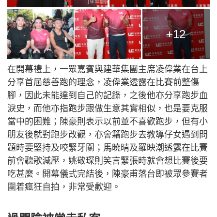
+12
在開幕禮上，一眾嘉賓與建華集團主席凌偉業在台上
分享首屆慈善跑的理念，凌偉業透露在比賽前整傷
腳，因此未能達到自己的記錄，之後他亦分享跑步血
淚史，而他亦指跑步跟做生意其實相似，也是要克服
當中的困難；陳豪則表示以前並不喜歡跑步，但有小
朋友後就對跑步改觀，亦會籍跑步去教導仔女遇到問
題時要堅持及咬緊牙關；馬曉晴及羅映潮透露在比賽
前會聽歌減壓，姚敬琛則笑言緊張時就會想比賽後要
吃甚麼。開幕儀式完結後，陳豪甫落台即被眾參賽者
圍着瘋狂自拍，非常受歡迎。