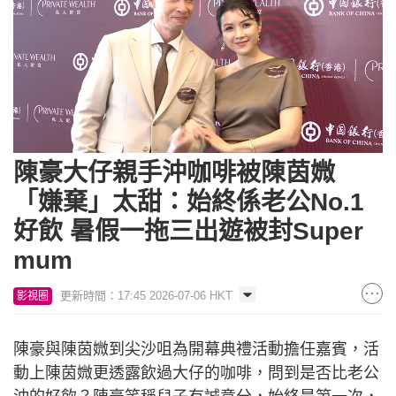
Loaded
:
Unmute
7.34%
陳豪大仔親手沖咖啡被陳茵媺
「嫌棄」太甜：始終係老公No.1
好飲 暑假一拖三出遊被封Super
mum
更新時間：17:45 2026-07-06 HKT
影視圈
陳豪與陳茵媺到尖沙咀為開幕典禮活動擔任嘉賓，活
動上陳茵媺更透露飲過大仔的咖啡，問到是否比老公