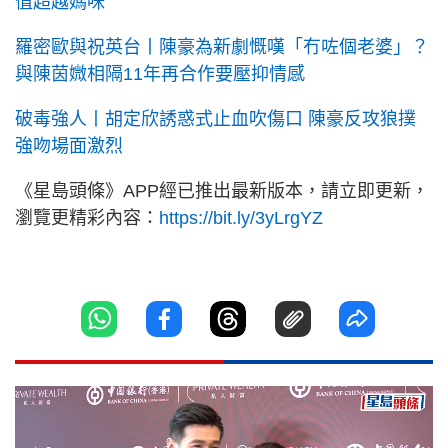
值超越媽咪
羅密歐與祝英台丨陳豪為新劇慨嘆「冇咗個老婆」？
與陳茵媺相隔11年再合作要壓抑情感
破毒強人丨胡定欣誘惑式止血吹傷口 陳豪反攻狼撲
強吻場面激烈
《星島頭條》APP經已推出最新版本，請立即更新，
瀏覽更精彩內容：
https://bit.ly/3yLrgYZ