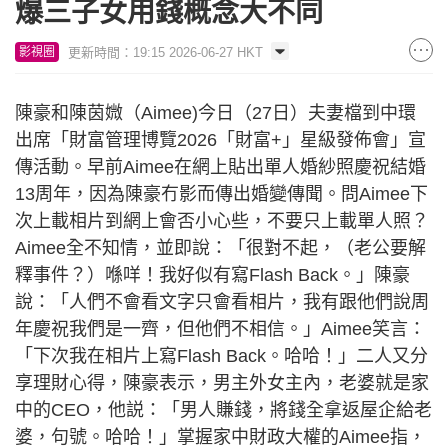
爆三子女用錢概念大不同
更新時間：19:15 2026-06-27 HKT
影視圈
陳豪和陳茵媺（Aimee)今日（27日）夫妻檔到中環
出席「財富管理博覽2026「財富+」星級發佈會」宣
傳活動。早前Aimee在網上貼出單人婚紗照慶祝結婚
13周年，因為陳豪冇影而傳出婚變傳聞。問Aimee下
次上載相片到網上會否小心些，不要只上載單人照？
Aimee全不知情，並即說：「很對不起，（老公要解
釋事件？）喺咩！我好似有寫Flash Back。」陳豪
說：「人們不會看文字只會看相片，我有跟他們說周
年慶祝我們是一齊，但他們不相信。」Aimee笑言：
「下次我在相片上寫Flash Back。哈哈！」二人又分
享理財心得，陳豪表示，男主外女主內，老婆就是家
中的CEO，他説：「男人賺錢，將錢全拿返屋企給老
婆，句號。哈哈！」掌握家中財政大權的Aimee指，