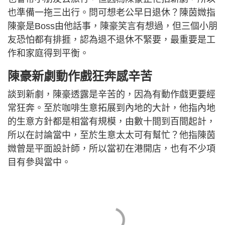
也準備一拖三出行。問可想老公早日退休？陳茵媺指
陳豪是Boss由他話事，陳豪笑言有想過，但三個小朋
友恐怕都有排捱，認為退不退休不緊要，最重要是工
作和家庭得到平衡。
陳豪新劇動作戲狂奔感辛苦
談到新劇，陳豪透露是辛苦的，因為有動作戲更要經
常狂奔。至於咖啡生意拓展到內地的大計，他指內地
的生意方針都是相當有規模，由數十間到百間起計，
所以在討論當中，至於生意太太可有幫忙？他指陳茵
媺曾是平面設計師，所以當初在港開店，也有不少項
目有參與當中。