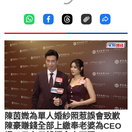
Loaded
:
Unmute
6.16%
陳茵媺為單人婚紗照惹誤會致歉
陳豪賺錢全部上繳奉老婆為CEO