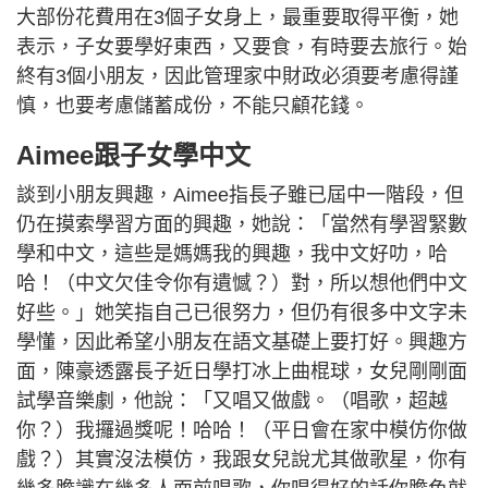
大部份花費用在3個子女身上，最重要取得平衡，她
表示，子女要學好東西，又要食，有時要去旅行。始
終有3個小朋友，因此管理家中財政必須要考慮得謹
慎，也要考慮儲蓄成份，不能只顧花錢。
Aimee跟子女學中文
談到小朋友興趣，Aimee指長子雖已屆中一階段，但
仍在摸索學習方面的興趣，她說：「當然有學習緊數
學和中文，這些是媽媽我的興趣，我中文好叻，哈
哈！（中文欠佳令你有遺憾？）對，所以想他們中文
好些。」她笑指自己已很努力，但仍有很多中文字未
學懂，因此希望小朋友在語文基礎上要打好。興趣方
面，陳豪透露長子近日學打冰上曲棍球，女兒剛剛面
試學音樂劇，他說：「又唱又做戲。（唱歌，超越
你？）我攞過獎呢！哈哈！（平日會在家中模仿你做
戲？）其實沒法模仿，我跟女兒說尤其做歌星，你有