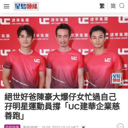
繁
简
絕世好爸陳豪大爆仔女忙過自己
孖明星運動員撐「UC建華企業慈
善跑」
更新時間：19:55 2023-10-14 HKT
即時娛樂