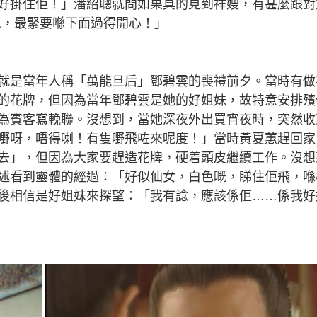
好掛住佢！」潘紹聰就問如果真的見到祥嫂，有甚麼跟對
息，最緊要喺下面過得開心！」
就是當年人稱「萬能旦后」鄧碧雲的喪禮前夕。當時有做
的花牌，但因為當年鄧碧雲是她的好姐妹，故特意安排殯
為賓客寫輓聯。沒想到，當她深夜外出買宵夜時，突然收
嘢呀，唔得喇！有隻嘢飛咗來呢度！」當時黃夏蕙趕回家
去」，但因為大家要趕造花牌，硬着頭皮繼續工作。沒想
述看到靈體的經過：「好似仙女，白色嘅，睇住佢飛，喺
後相信是好姐妹來探望：「我有諗，應該係佢……係我好