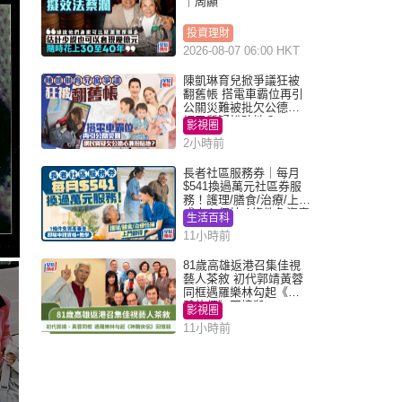
｜周顯
投資理財
2026-08-07 06:00 HKT
陳凱琳育兒掀爭議狂被
翻舊帳 搭電車霸位再引
公關災難被批欠公德心
網民質疑扮貼地？
影視圈
2小時前
長者社區服務券｜每月
$541換過萬元社區券服
務！護理/膳食/治療/上門
或中心任揀 1條件免資產
生活百科
審查（附申請資格及教
11小時前
學）
81歲高雄返港召集佳視
藝人茶敘 初代郭靖黃蓉
同框遇羅樂林勾起《神
鵰俠侶》回憶殺
影視圈
11小時前