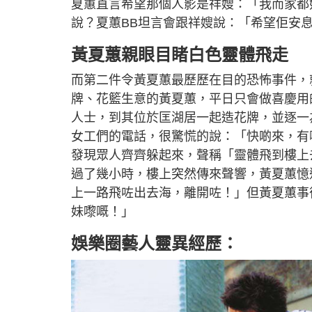
夏蕙直言希望那個人影是祥嫂：「我而家都
說？夏蕙BB坦言會跟祥嫂說：「希望佢安
黃夏蕙親眼目睹白色靈體飛走
而第二件令黃夏蕙最歷歷在目的恐怖事件，
牌、花籃生意的黃夏蕙，平日只會做喜慶用
人士，到其位於匡湖居一起造花牌，並逐一
女工們的電話，很驚慌的說：「快啲來，有
發現眾人齊齊躲起來，聲稱「靈體飛到樓上
過了幾小時，樓上突然傳來聲響，黃夏蕙憶
上一路飛咗出去海，離開咗！」但黃夏蕙事
妹嚟嘅！」
娛樂圈藝人
靈異經歷：