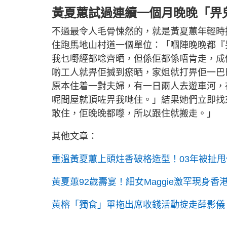
黃夏蕙試過連續一個月晚晚「畀
不過最令人毛骨悚然的，就是黃夏蕙年輕時
住跑馬地山村道一個單位：「嗰陣晚晚都『
我乜嘢經都唸齊晒，但係佢都係唔肯走，成
啲工人就畀佢搣到瘀晒，家姐就打畀佢一巴
原本住着一對夫婦，有一日兩人去遊車河，
呢間屋就頂咗畀我哋住。」結果她們立即找
敢住，佢晚晚都嚟，所以跟住就搬走。」
其他文章：
重溫黃夏蕙上頭炷香破格造型！03年被扯甩
黃夏蕙92歲壽宴！細女Maggie激罕現身香
黃榕「獨食」單拖出席收錢活動掟走薛影儀 