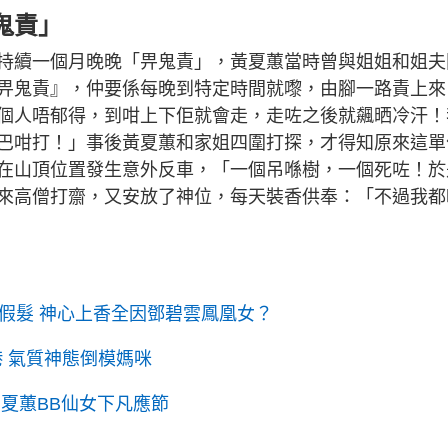
鬼責」
持續一個月晚晚「畀鬼責」，黃夏蕙當時曾與姐姐和姐夫
畀鬼責』，仲要係每晚到特定時間就嚟，由腳一路責上來
個人唔郁得，到咁上下佢就會走，走咗之後就飆晒冷汗！
巴咁打！」事後黃夏蕙和家姐四圍打探，才得知原來這單
在山頂位置發生意外反車，「一個吊喺樹，一個死咗！於
來高僧打齋，又安放了神位，每天裝香供奉：「不過我都
假髮 神心上香全因鄧碧雲鳳凰女？
港 氣質神態倒模媽咪
夏蕙BB仙女下凡應節