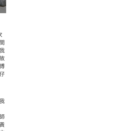
次
間
我
故
傅
仔
我
師
黃