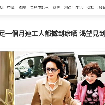
時
中國
國際
星島申訴王
財經
地產
生活
健康
教
」足一個月連工人都搣到瘀晒 渴望見