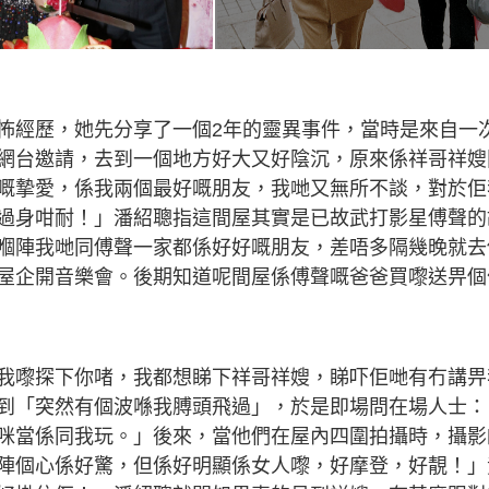
怖經歷，她先分享了一個2年的靈異事件，當時是來自一
網台邀請，去到一個地方好大又好陰沉，原來係祥哥祥嫂
嘅摯愛，係我兩個最好嘅朋友，我哋又無所不談，對於佢
過身咁耐！」潘紹聰指這間屋其實是已故武打影星傅聲的
嗰陣我哋同傅聲一家都係好好嘅朋友，差唔多隔幾晚就去
屋企開音樂會。後期知道呢間屋係傅聲嘅爸爸買嚟送畀個
我嚟探下你啫，我都想睇下祥哥祥嫂，睇吓佢哋有冇講畀
到「突然有個波喺我膊頭飛過」，於是即場問在場人士：
咪當係同我玩。」後來，當他們在屋內四圍拍攝時，攝影
陣個心係好驚，但係好明顯係女人嚟，好摩登，好靚！」