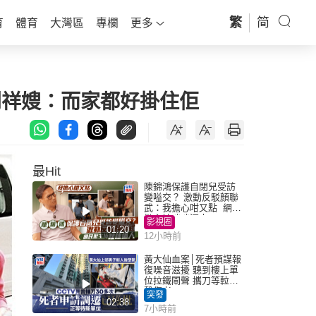
繁
简
育
體育
大灣區
專欄
更多
到祥嫂：而家都好掛住佢
最Hit
陳錦鴻保護自閉兒受訪
變嗌交？ 激動反駁顏聯
武：我擔心咁又點 網民
批主持咄咄逼人
影視圈
01:20
12小時前
黃大仙血案│死者預謀報
復噪音滋擾 聽到樓上單
位拉鐵閘聲 攜刀等𨋢伏
擊傷者
突發
02:38
7小時前