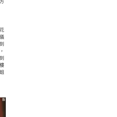
方
花
儀
到
，
到
樓
姐