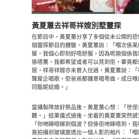
黃夏蕙去祥哥祥嫂別墅靈探
在節目中，黃夏蕙分享了多個從未公開的恐
個靈探節目的體驗，黃夏蕙說：「嗰次係某
屋，我個心即刻好唔舒服，因為呢兩個係我
係唔驚，我都希望或者可以見到佢，畢竟都
居，祥哥祥嫂亦未曾入住過，黃夏蕙說：「
聲屋企唱歌，佢爸爸都鍾意唱粵曲，成日喺
同甄妮結婚。」
當攝製隊放好祭品後，黃夏蕙心想：「世侄
聽。」結果儀式過後，坐着的黃夏蕙突然感
「你哋睇唔睇到個波？但係佢哋睇唔到，我
竟拍攝到玻璃窗透出一個人影的相片：「嗰