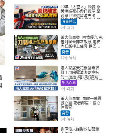
20年「太空人」婚變 移
英港媽死心帶仔搬屋 至
親離世慘遭留港夫出軌
背叛 苦嘆終看透對方留
時事熱話
港「真相」｜Juicy叮
6小時前
黃大仙血案│內情曝光 死
者對噪音非常敏感 電梯
內狂斬樓上住客 返回住
所墮樓亡
突發
02:38
12小時前
港人家居天花板發霉求
救！用除霉清潔劑竟抹
到一撻撻 網民3招教清潔
潘
+保養 本地油漆品牌曾提
生活百科
與
醒勿用1物防變色
8小時前
黃大仙血案│血腥一幕震
撼心靈 死者鄰居：個心
仲震緊
突發
6小時前
謝偉俊夫婦擬效法蔡瀾