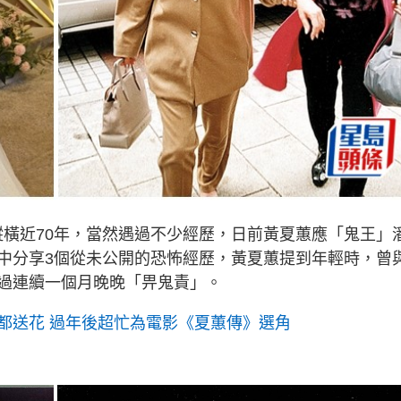
縱橫近70年，當然遇過不少經歷，日前黃夏蕙應「鬼王」
中分享3個從未公開的恐怖經歷，黃夏蕙提到年輕時，曾
過連續一個月晚晚「畀鬼責」。
都送花 過年後超忙為電影《夏蕙傳》選角