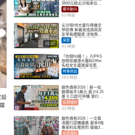
3800元租尖沙咀床位｜
租盤Million
樓市動向
6小時前
尖沙咀H8大廈升降機全
停前傳 新義安成員與女
友爭執遭驅逐 涉拖馬刑
毀被捕 警另通緝4男
突發
01:07
4小時前
「你個frd廢！」JUPAS
放榜炫耀港大醫科Offer
名校女生囂張留言惹眾
怒 醫學院澄清：宣稱
時事熱話
「40.5分獲錄取」不符事
19小時前
實｜Juicy叮
銀色債券2026｜新一批
銀債每手1萬元 最少4.25
厘 8.21起可申購 發行金
堂設
額最多550億
投資理財
媒
3小時前
銀色債券2026｜一文看
清銀行認購優惠 最多8免
專家料反應熱烈 倡抽30
手
投資理財