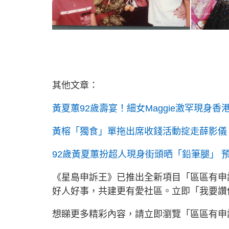
其他文章：
黃夏蕙92歲壽宴！細女Maggie激罕現身香
黃榕「獨食」單拖出席收錢活動掟走薛影儀 
92歲黃夏蕙扮超人現身街頭晒「鉛筆腿」 
《星島申訴王》已推出全新項目「區區有申
好人好事，共建更有愛社區。立即「我要
想睇更多精彩內容，請立即瀏覽「區區有申