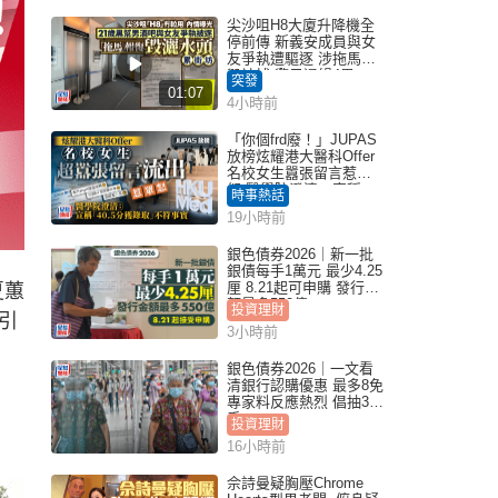
尖沙咀H8大廈升降機全
停前傳 新義安成員與女
友爭執遭驅逐 涉拖馬刑
毀被捕 警另通緝4男
突發
01:07
4小時前
「你個frd廢！」JUPAS
放榜炫耀港大醫科Offer
名校女生囂張留言惹眾
怒 醫學院澄清：宣稱
時事熱話
「40.5分獲錄取」不符事
19小時前
實｜Juicy叮
銀色債券2026｜新一批
銀債每手1萬元 最少4.25
厘 8.21起可申購 發行金
夏蕙
額最多550億
投資理財
引
3小時前
銀色債券2026｜一文看
清銀行認購優惠 最多8免
專家料反應熱烈 倡抽30
手
投資理財
16小時前
佘詩曼疑胸壓Chrome