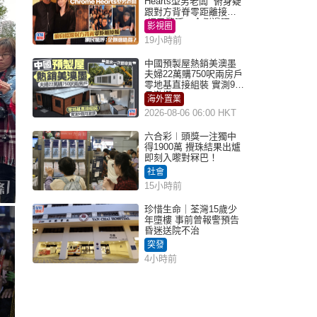
Hearts型男老闆 俯身疑
跟對方背脊零距離接觸
網民驚呼：企側邊唔
影視圈
得？
19小時前
中國預製屋熱銷美澳墨
夫婦22萬購750呎兩房戶
零地基直接組裝 實測9個
月激讚
海外置業
2026-08-06 06:00 HKT
六合彩︱頭獎一注獨中
得1900萬 攪珠結果出爐
即刻入嚟對冧巴！
社會
15小時前
珍惜生命｜荃灣15歲少
年墮樓 事前曾報警預告
昏迷送院不治
突發
4小時前