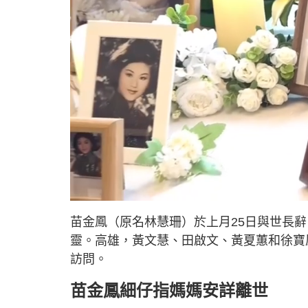
L
U
o
n
a
m
d
u
苗金鳳（原名林慧珊）於上月25日與世長辭
e
t
d
e
:
靈。高雄，黃文慧、田啟文、黃夏蕙和徐寶
1
1
.
訪問。
0
7
%
苗金鳳細仔指媽媽安詳離世