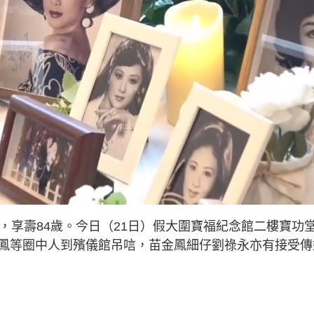
，享壽84歲。今日（21日）假大圍寶福紀念館二樓寶功
鳳等圈中人到殯儀館吊唁，苗金鳳細仔劉祿永亦有接受傳