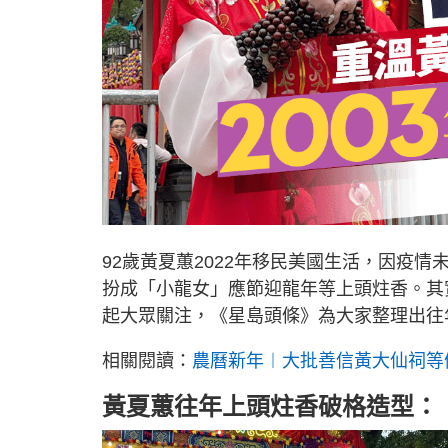
92歲黃夏蕙2022年移民美國生活，因疫
扮成「小龍女」應節迎龍年等上頭炷香。其
起大眾關注，《星島頭條》為大家整理出往
相關閱讀：
農曆新年︱大批善信黃大仙祠等
黃夏蕙往年上頭炷香破格造型：