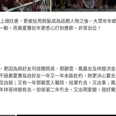
仙廟上頭炷香，更被扯甩假髮成為話題人物之後，大眾年年
一動。而黃夏蕙近年更悉心打扮應節，非常出位！
，更因為與好友司徒關佩英、鄧碧雲、鳳凰女及祥嫂洪金
不過黃夏蕙指自好友一年又一年未能赴約，她更決心要去
佢自殺；又有一年鄧碧雲入醫院，結果冇去，又出事；鳳
年祥哥祥嫂有去，但係第二年冇去，又出現家變。我好驚