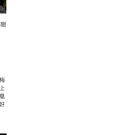
都關
梅
上
凰
好