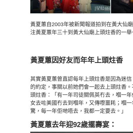
黃夏蕙自2003年被新聞報道拍到在黃大
注黃夏蕙年三十到黃大仙廟上頭炷香的一舉
黃夏蕙因好友而年年上頭炷香
其實黃夏蕙曾直認每年上頭炷香是因為迷信
的約定，事關以前她們會一起去上頭炷香。
頭炷香：「有一年司徒關佩英冇去，嗰一年
女去咗美國冇去到嗰年，又傳嚟噩耗；嗰一
驚，每一年佢哋唔去，我都一定要去。」
黃夏蕙去年迎92歲擺壽宴：