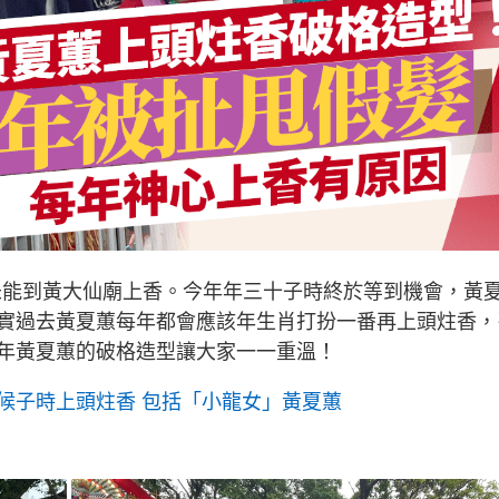
情未能到黃大仙廟上香。今年年三十子時終於等到機會，黃
實過去黃夏蕙每年都會應該年生肖打扮一番再上頭炷香，
年黃夏蕙的破格造型讓大家一一重溫！
候子時上頭炷香 包括「小龍女」黃夏蕙