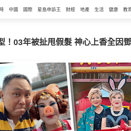
時
中國
國際
星島申訴王
財經
地產
生活
健康
教
型！03年被扯甩假髮 神心上香全因