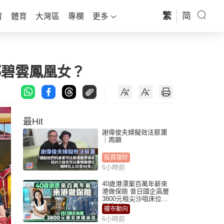
繁
简
育
體育
大灣區
專欄
更多
鄧碧雲鳳凰女？
最Hit
謝偉俊夫婦擬效法蔡瀾
｜周顯
投資理財
6小時前
40歲港漂棄百萬年薪來
港做保險 昔日國企高層
3800元租尖沙咀床位｜
租盤Million
樓市動向
6小時前