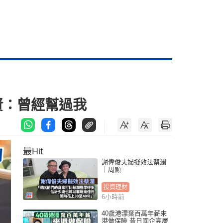
賢：曾經幫過我
最Hit
謝偉俊夫婦擬效法蔡瀾
｜周顯
投資理財
6小時前
40歲港漂棄百萬年薪來
港做保險 昔日國企高層