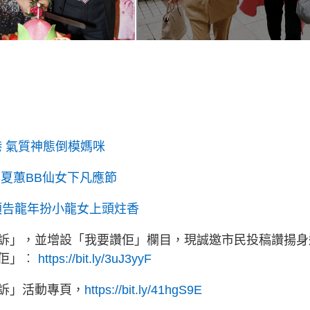
港 氣質神態倒模媽咪
夏蕙BB仙女下凡應節
預告龍年扮小龍女上頭炷香
訴」，並增設「我要讚佢」欄目，現誠邀市民投稿讚揚身
讚佢」︰
https://bit.ly/3uJ3yyF
訴」活動專頁，
https://bit.ly/41hgS9E