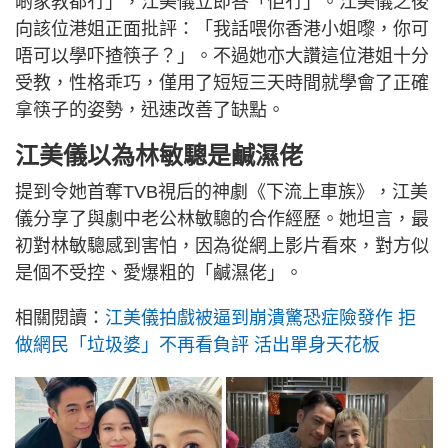
啲家教都冇」，江美儀立即答「佢冇」。江美儀之後
向該位港姐正面批評：「我話喂你香港小姐嚟，你可
唔可以學吓揸筷子？」。不過她亦大讚這位港姐十分
受教，性格乖巧，僅用了短短三天時間就學會了正確
拿筷子的姿勢，迅速改善了缺點。
江美儀以為林敏驄是鹹濕佬
提到令她首奪TVB視后的神劇《下流上車族》，江美
儀分享了與劇中老公林敏驄的合作經歷。她坦言，最
初對林敏驄感到害怕，因為從網上影片看來，對方似
是個不受控、愛爆粗的「鹹濕佬」。
相關閱讀：
江美儀拍戲被逼到崩潰驚恐症險發作 拒
做網民「垃圾婆」不再看負評 活出單身天花板