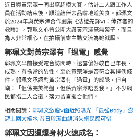
近日與黃宗澤一同出席超模大賽，估計二人跟工作人
員在活動結束後，順道結伴去品嚐地道美食。郭珮文
於2024年與黃宗澤合作劇集《法證先鋒VI：倖存者的
救贖》，郭珮文亦曾公開大讚黃宗澤毫無架子，而且
為人非常細心，在拍攝前會主動交流為她減壓。
郭珮文對黃宗澤有「過電」感覺
郭珮文早前接受電台訪問時，透露偏好較自己年長、
成熟、有擔當的異性。至於黃宗澤是否符合其擇偶條
件，郭珮文承認對黃宗澤有「過電」的感覺，但自
嘲：「佢係完美筍盤，但係黃宗澤唔要我。」不少網
民都指二人合襯，落力留言撮合他們。
相關閱讀：
郭珮文激瘦V面近照曝光 「最強Body」澎
湃上圍大縮水 昔日玲瓏曲線消失網民感可惜
郭珮文因逼爆身材火速成名：