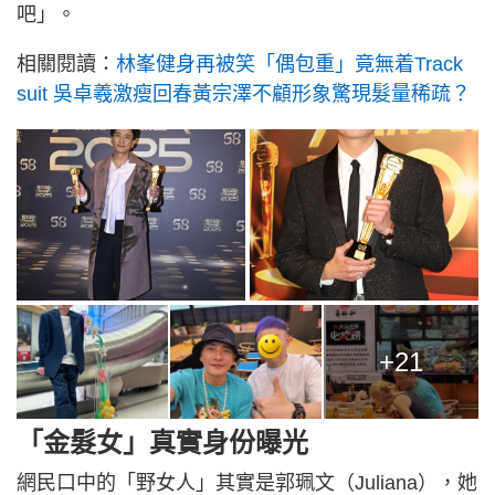
吧」。
相關閱讀：
林峯健身再被笑「偶包重」竟無着Track
suit 吳卓羲激瘦回春黃宗澤不顧形象驚現髮量稀疏？
+21
「金髮女」真實身份曝光
網民口中的「野女人」其實是郭珮文（Juliana），她