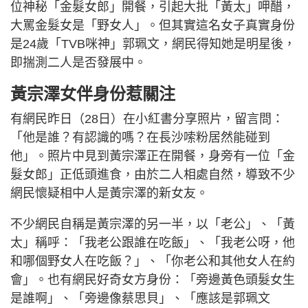
位神秘「金髮女郎」開餐，引起大批「黃太」呷醋，
大罵金髮女是「野女人」。但其實這名女子真實身份
是24歲「TVB咪神」郭珮文，網民得知她是明星後，
即揣測二人是否發展中。
黃宗澤女伴身份惹關注
有網民昨日（28日）在小紅書分享照片，留言問：
「他是誰？有認識的嗎？在長沙嗦粉居然能碰到
他」。照片中見到黃宗澤正在開餐，身旁有一位「金
髮女郎」正低頭進食，由於二人相處自然，導致不少
網民懷疑相中人是黃宗澤的新女友。
不少網民自稱是黃宗澤的另一半，以「老公」、「黃
太」稱呼：「我老公跟誰在吃飯」、「我老公呀，他
和哪個野女人在吃飯？」、「你老公和其他女人在約
會」。也有網民好奇女方身份：「旁邊黃色頭髮女生
是誰啊」、「旁邊像蔡思貝」、「應該是郭珮文