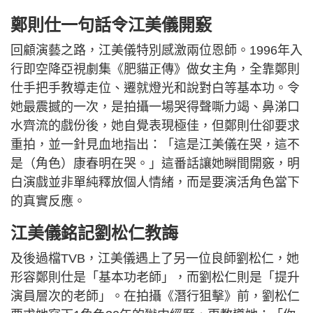
鄭則仕一句話令江美儀開竅
回顧演藝之路，江美儀特別感激兩位恩師。1996年入
行即空降亞視劇集《肥貓正傳》做女主角，全靠鄭則
仕手把手教導走位、遷就燈光和說對白等基本功。令
她最震撼的一次，是拍攝一場哭得聲嘶力竭、鼻涕口
水齊流的戲份後，她自覺表現極佳，但鄭則仕卻要求
重拍，並一針見血地指出：「這是江美儀在哭，這不
是（角色）康春明在哭。」這番話讓她瞬間開竅，明
白演戲並非單純釋放個人情緒，而是要演活角色當下
的真實反應。
江美儀銘記劉松仁教誨
及後過檔TVB，江美儀遇上了另一位良師劉松仁，她
形容鄭則仕是「基本功老師」，而劉松仁則是「提升
演員層次的老師」。在拍攝《潛行狙擊》前，劉松仁