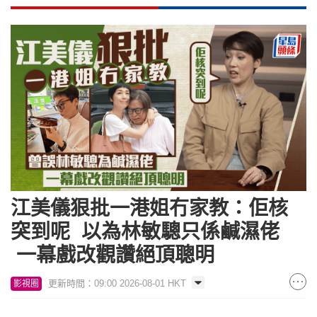
江美儀狠批一港姐冇家教：佢核
突到呢 以為林敏驄只係鹹濕佬
一幕戲改觀讚絕頂聰明
更新時間：09:00 2026-08-01 HKT
影視圈