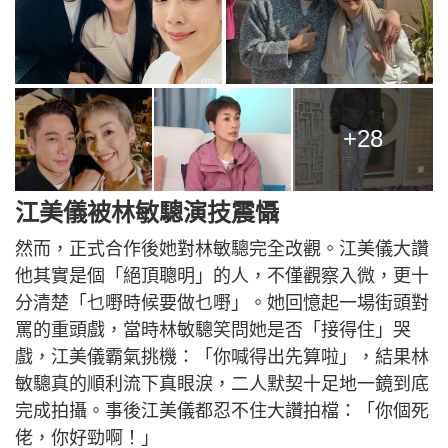
+28
江美儀被林敏驄演技震懾
然而，正式合作後她對林敏驄完全改觀。江美儀大讚
他其實是個「絕頂聰明」的人，不僅觀察入微，更十
分清楚「乜嘢時候要做乜嘢」。她回憶起一場街頭對
罵的重頭戲，當時林敏驄笑問她是否「接得住」哭
戲，江美儀霸氣挑機：「你喊得出先算啦」，結果林
敏驄真的順利流下真眼淚，二人默契十足地一鏡到底
完成拍攝。事後江美儀都忍不住大讚拍檔：「你個死
佬，你好勁啊！」