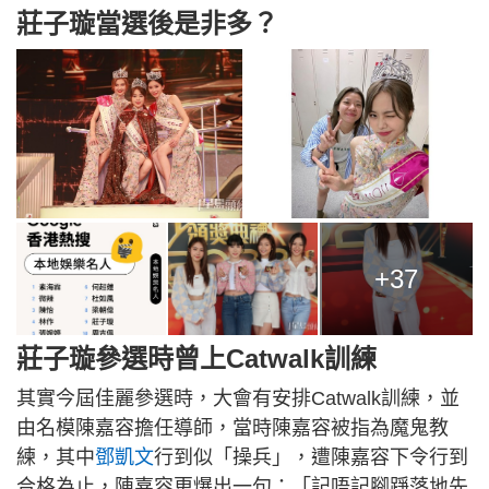
莊子璇當選後是非多？
+37
莊子璇參選時曾上Catwalk訓練
其實今屆佳麗參選時，大會有安排Catwalk訓練，並
由名模陳嘉容擔任導師，當時陳嘉容被指為魔鬼教
練，其中
鄧凱文
行到似「操兵」，遭陳嘉容下令行到
合格為止，陳嘉容更爆出一句：「記唔記腳踭落地先