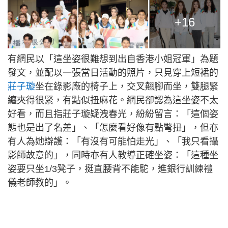
+16
有網民以「這坐姿很難想到出自香港小姐冠軍」為題
發文，並配以一張當日活動的照片，只見穿上短裙的
莊子璇
坐在錄影廠的椅子上，交叉翹腳而坐，雙腿緊
纏夾得很緊，有點似扭麻花。網民卻認為這坐姿不太
好看，而且指莊子璇疑洩春光，紛紛留言：「這個姿
態也是出了名差」、「怎麼看好像有點彆扭」，但亦
有人為她辯護：「有沒有可能怕走光」、「我只看攝
影師故意的」，同時亦有人教導正確坐姿：「這種坐
姿要只坐1/3凳子，挺直腰背不能駝，進銀行訓練禮
儀老師教的」。