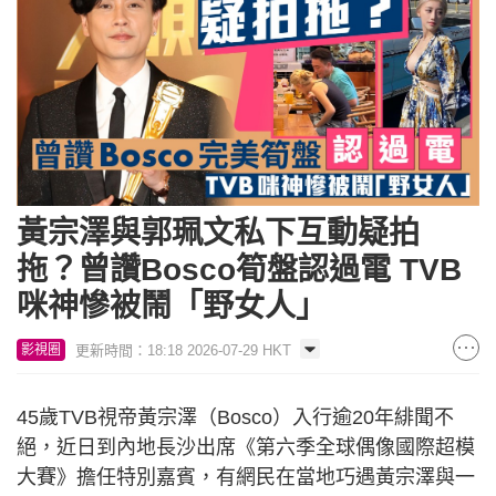
黃宗澤與郭珮文私下互動疑拍
拖？曾讚Bosco筍盤認過電 TVB
咪神慘被鬧「野女人」
更新時間：18:18 2026-07-29 HKT
影視圈
45歲TVB視帝黃宗澤（Bosco）入行逾20年緋聞不
絕，近日到內地長沙出席《第六季全球偶像國際超模
大賽》擔任特別嘉賓，有網民在當地巧遇黃宗澤與一