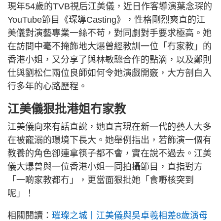
現年54歲的TVB視后江美儀，近日作客導演葉念琛的
YouTube節目《琛導Casting》，性格剛烈爽直的江
美儀對演藝專業一絲不苟，對同劇對手要求極高。她
在訪問中毫不掩飾地大爆曾經教訓一位「冇家教」的
香港小姐，又分享了與林敏驄合作的點滴，以及鄭則
仕與劉松仁兩位良師如何令她演戲開竅，大方剖白入
行多年的心路歷程。
江美儀狠批港姐冇家教
江美儀向來有話直說，她直言現在新一代的藝人大多
在被寵溺的環境下長大。她舉例指出，若飾演一個有
教養的角色卻連拿筷子都不會，實在說不過去。江美
儀大爆曾與一位香港小姐一同拍攝節目，直指對方
「一啲家教都冇」，更當面狠批她「食嘢核突到
呢」！
相關閱讀：
璀璨之城丨江美儀與吳卓羲相差8歲演母