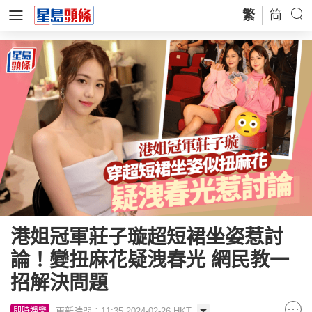
繁
简
港姐冠軍莊子璇超短裙坐姿惹討
論！變扭麻花疑洩春光 網民教一
招解決問題
更新時間：11:35 2024-02-26 HKT
即時娛樂