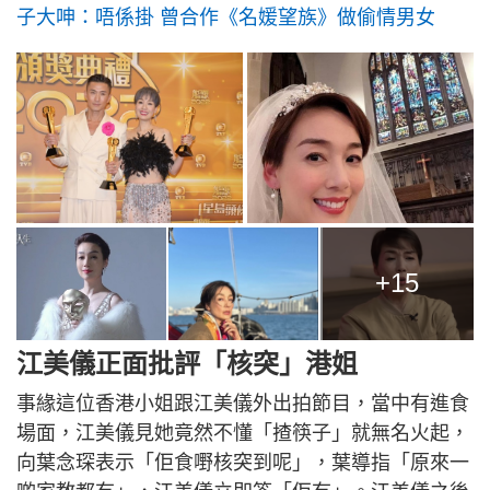
子大呻：唔係掛 曾合作《名媛望族》做偷情男女
+15
江美儀正面批評「核突」港姐
事緣這位香港小姐跟江美儀外出拍節目，當中有進食
場面，江美儀見她竟然不懂「揸筷子」就無名火起，
向葉念琛表示「佢食嘢核突到呢」，葉導指「原來一