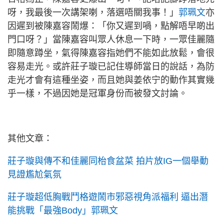
呀，我最後一次講架喇，落選唔關我事！」
郭珮文
亦
因遲到被陳嘉容鬧爆：「你又遲到喎，點解唔早啲出
門口呀？」當陳嘉容叫眾人休息一下時，一眾佳麗隨
即隨意蹲坐，氣得陳嘉容指她們不能如此放鬆，會很
容易走光。或許莊子璇已記住導師當日的說話，為防
走光才會有這種坐姿，而且她與姜依宁的動作其實幾
乎一樣，不過因她是冠軍身份而被發文討論。
其他文章：
莊子璇與傳不和佳麗同枱食盆菜 拍片放IG一個舉動
見證尷尬氣氛
莊子璇超低胸戰鬥格遊鬧市邪惡視角派福利 逼出潛
能挑戰「最強Body」郭珮文