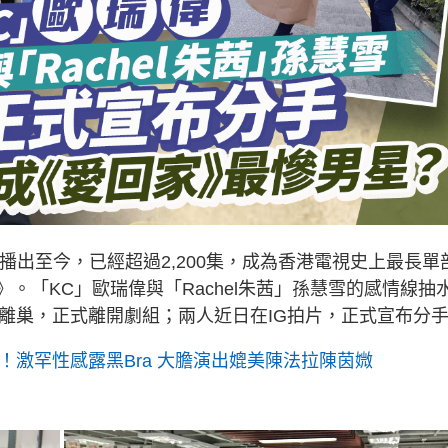
年播出至今，已經超過2,200集，成為香港電視史上最長單
。「KC」歐瑞偉與「Rachel朱茜」孫慧雪的感情線抽
離巢，正式離開劇組；兩人近日在IG拍片，正式宣布分
！激罕性感露黑Bra 大膽演出媲美陳法拉陳茵媺