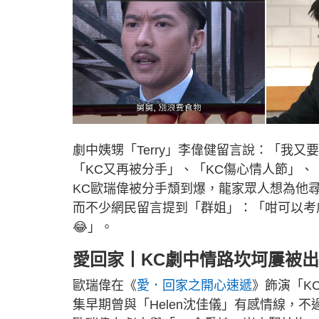
劇中姨甥「Terry」李偉健留言說：「我又
「KC又再被分手」、「KC傷心情人節」、
KC歐瑞偉被分手頹到爆，龍家眾人想為他
而不少網民留言提到「群姐」：「咁可以考
😂」。
愛回家丨KC劇中情路坎坷屢被
歐瑞偉在《
愛．回家之開心速遞
》飾演「K
集早期曾與「Helen沈佳儀」有感情線，