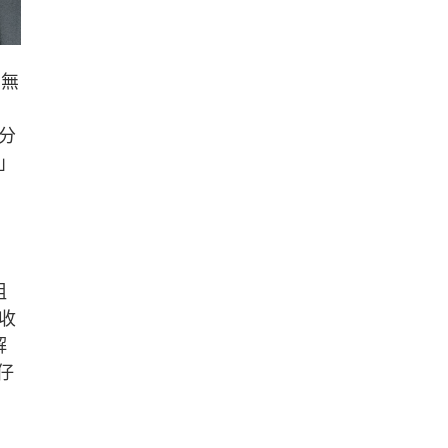
們無
分
」
粗
即收
解
仔