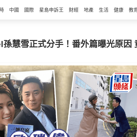
時
中國
國際
星島申訴王
財經
地產
生活
健康
教
hel孫慧雪正式分手！番外篇曝光原因