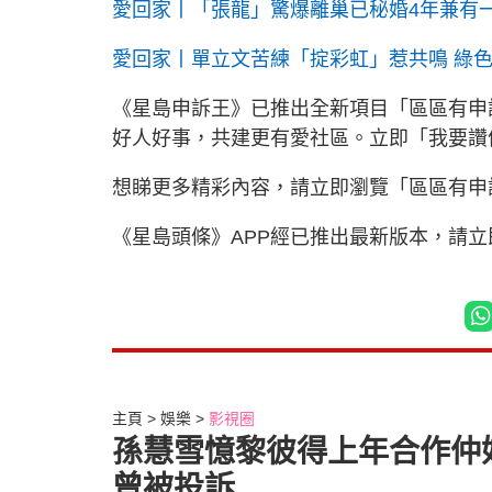
愛回家丨「張龍」驚爆離巢已秘婚4年兼有一
愛回家丨單立文苦練「掟彩虹」惹共鳴 綠
《星島申訴王》已推出全新項目「區區有申
好人好事，共建更有愛社區。立即「我要
想睇更多精彩內容，請立即瀏覽「區區有申
《星島頭條》APP經已推出最新版本，請
主頁
娛樂
影視圈
孫慧雪憶黎彼得上年合作仲
曾被投訴