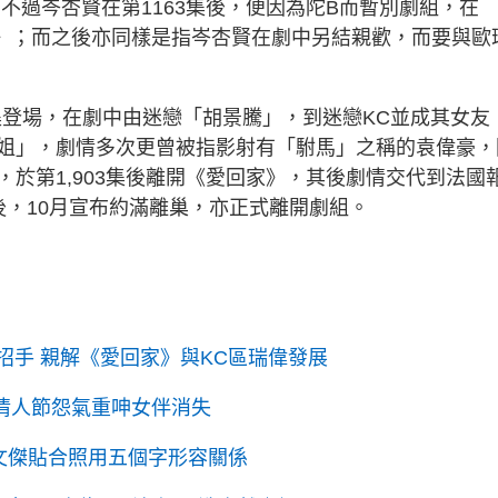
，不過岑杏賢在第1163集後，便因為陀B而暫別劇組，在
家》；而之後亦同樣是指岑杏賢在劇中另結親歡，而要與歐
33集登場，在劇中由迷戀「胡景騰」，到迷戀KC並成其女友
姐」，劇情多次更曾被指影射有「駙馬」之稱的袁偉豪，
於第1,903集後離開《愛回家》，其後劇情交代到法國
後，10月宣布約滿離巢，亦正式離開劇組。
招手 親解《愛回家》與KC區瑞偉發展
 情人節怨氣重呻女伴消失
袁文傑貼合照用五個字形容關係