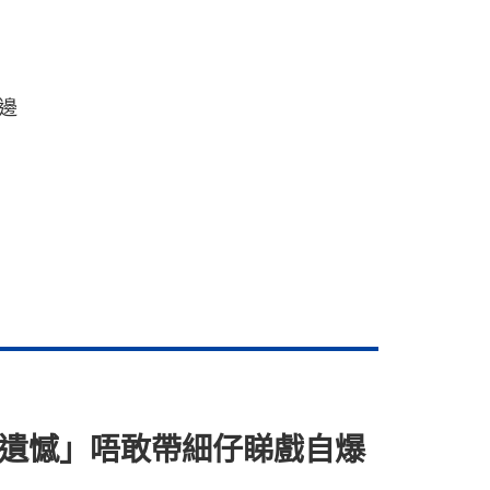
邊
成遺憾」唔敢帶細仔睇戲自爆