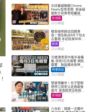
佘詩曼疑胸壓Chrome
Hearts型男老闆 俯身疑
跟對方背脊零距離接觸
網民驚呼：企側邊唔
影視圈
得？
12小時前
檀島咖啡餅店回歸港
島！預告新店8月下旬太
古重開 年初結束80年歷
史灣仔總店
飲食
12小時前
33歲港男突中風半身癱
瘓 母拖3日先報警 網民
震驚：執返條命係神蹟
部
自爆2個惡習｜Juicy叮
時事熱話
水
20小時前
手！
黎彼得離世丨兒子黎樹
德停工陪老父走過最後
歲月 澄清經濟沒有困
難：傳聞有誇張成份
影視圈
02:44
10小時前
六合彩︱頭獎一注獨中