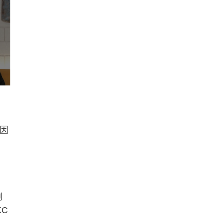
到
因
劇
C