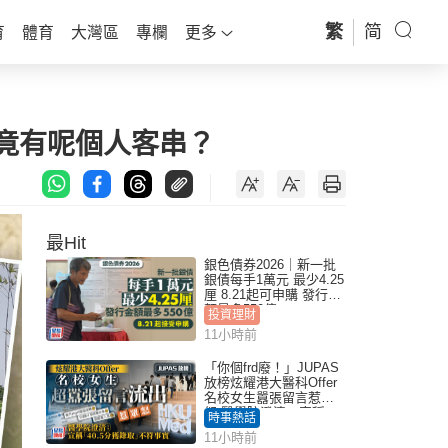
繁
简
育
體育
大灣區
專欄
更多
 竟有呢個人客串？
最Hit
銀色債券2026｜新一批
銀債每手1萬元 最少4.25
厘 8.21起可申購 發行金
額最多550億
投資理財
11小時前
「你個frd廢！」JUPAS
放榜炫耀港大醫科Offer
名校女生囂張留言惹眾
怒 醫學院澄清：宣稱
時事熱話
「40.5分獲錄取」不符事
11小時前
實｜Juicy叮