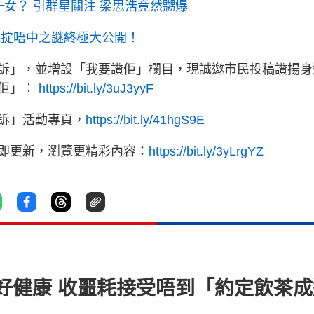
女？ 引群星關注 梁思浩竟然嬲爆
色掟唔中之謎終極大公開！
訴」，並增設「我要讚佢」欄目，現誠邀市民投稿讚揚身
讚佢」︰
https://bit.ly/3uJ3yyF
訴」活動專頁，
https://bit.ly/41hgS9E
立即更新，瀏覽更精彩內容：
https://bit.ly/3yLrgYZ
好健康 收噩耗接受唔到「約定飲茶