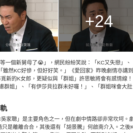
+24
要等一個新舅母了😭」，網民紛紛笑說：「KC又失戀」、
「雖然KC好慘，但好好笑。」《愛回家》昨晚劇情亦講
尋覓新的K女郎，更疑似與「群姐」許思敏將會有感情線！
慮群姐」、「有伊莎貝拉群未好囉！」、「群姐咪會大肚
出軌
C吳家聰」是主要角色之一，但在劇中情路卻非常坎坷。
不過只是離離合合，其後還有「胡景騰」何啟南介入。之後K