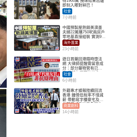
得1900萬 攪珠結果出爐
即刻入嚟對冧巴！
社會
7小時前
中國預製屋熱銷美澳墨
夫婦22萬購750呎兩房戶
零地基直接組裝 實測9個
月激讚
海外置業
23小時前
遊日買藥回港隨時墮法
網 大律師提醒需留意成
分：部分藥物管有已違
法 代朋友買可抗辯？
社會
6小時前
外籍專才據報陸續回流
香港 鍾情低稅率不惜減
薪 帶動寫字樓豪宅及學
位競爭「香港已重現生
商業創科
機」
14小時前