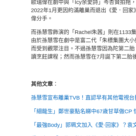
歐瑞偉在劇中與「Icy余愛詩」岑杏賢拍拖
2022年1月更因約滿離巢而退出《愛．回
偉分手。
而孫慧雪飾演的「Rachel朱茜」則在11
由於孫慧雪在劇中是富二代「朱標集團大小
而受到觀眾注目。不過孫慧雪因為陀第二胎，
讀烹飪課程；然而孫慧雪在7月誕下第二胎
其他文章
：
孫慧雪宣布離巢TVB！直認早有其他電視台
「細龍生」鄭世豪點名睇中67歲甘草做CP
「最強Body」郭珮文加入《愛·回家》？