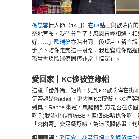
孫慧雪
情人節（14日）在
IG
貼出與歐瑞偉的
奈地宣布，我們分手了！感恩曾經相遇，相
好……」
歐瑞偉
亦貼出同一段短片，留言說
手了。陪你走完這一段路，我也變成你路過
孫慧雪與歐瑞偉同樣非常「情深」。
愛回家丨KC慘被笠綠帽
這段「番外篇」短片，見到KC歐瑞偉在街頭
氣否認是Rachel，更大鬧KC博懵，KC搞
到真．Rachel來電，風騷問對方是否在
呀？)我唔小心有咗BB，但個BB唔係你呀！
「肉肉哥」交足戲爆喊，為這段關係畫上句
相關閱讀
：
愛回家｜孫慧雪揚言全裸留倩影