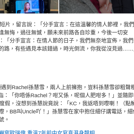
短片，留言說：「分手宣言：在這溫馨的情人節裡，我
逢無悔，過往無憾，願未來前路各自珍重，今後一切安
：「分手宣言：在情人節的日子，我們無奈地宣佈，我們
的路，有些遇見本該錯過，時光倒流，你我從沒見過……
遇到Rachel孫慧雪，兩人上前擁抱，豈料孫慧雪卻粗聲
笑指：「你唔係Rachel？咁又係，呢個人肥咁多！」並隨
法國度假，沒想到孫慧說竟說：「KC，我返唔到嚟喇！（點
嚟，BB叫Uncle吖！」孫慧雪在家中抱住細仔講電話，細
號。
嚇窒歐瑞偉 重溫7年前中女寫真濕身靚相