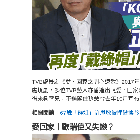
TVB處景劇《愛．回家之開心速遞》2017
處境劇，多位TVB藝人亦曾進出《愛．回家》
得來夠盞鬼，不過隨住孫慧雪去年10月宣布
相關閱讀
：
67歲「群姐」許思敏被撞破換衫
愛回家丨歐瑞偉又失戀？