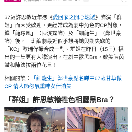
67歲許思敏近年憑《
愛回家之開心速遞
》飾演「群
姐」而大受歡迎，更經常成為劇中角色的CP對象，
繼「龍璟風」（陳浚霆飾）及「細龍生」（鄭世豪
飾）後，一班編劇最近似乎想將她與剛失戀的
「KC」歐瑞偉撮合成一對。群姐在昨日（15日）播
出的一集更有大膽演出，在劇中露黑Bra，媲美陳茵
媺和陳法拉兩位花旦！
相關閱讀：
「細龍生」鄭世豪點名睇中67歲甘草做
CP 情人節怨氣重呻女伴消失
「群姐」許思敏犧牲色相露黑Bra？