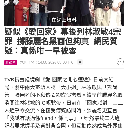
Loaded
:
Unmute
86.67%
疑似《愛回家》幕後列林淑敏4宗
罪 撐滕麗名黑面但夠真 網民質
疑：真係咁一早被雪
更新時間：14:00 2026-08-09 HKT
影視圈
TVB長壽處境劇《愛·回家之開心速遞》日前大結
局，劇中兩大靈魂人物「大小姐」林淑敏與「熊尚
善」滕麗名的不和傳聞卻愈演愈烈。繼早前滕麗名取
消關注林淑敏的IG帳號後，日前在「回家派對」上二
人近乎零交流。在接受傳媒訪問時，滕麗名更直言
「我哋冇話過係friend，係同事」，雖然最終二人應
記者要求握手及背對背合照，但互動依然成為外界焦