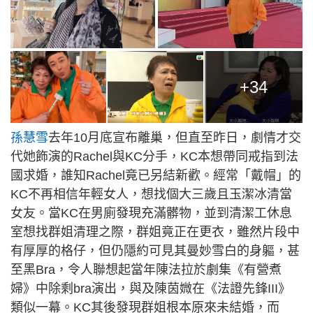
+34
孫慧雪
去年10月底宣布離巢，但直至昨日，劇情才交
代她飾演的Rachel與KC分手，KC本想帶同戒指到法
國求婚，誰知Rachel竟已另結新歡。經常「戴帽」的
KC不再相信年輕女人，想找個大三歲且玉潔冰清當
女友。當KC在男廁發現充滿髒物，並到清潔工休息
室想找群姐清理之際，群姐竟正在更衣，雖然片段中
有厚厚的格仔，但仍隱約可見其曼妙雪白的身軀，甚
至黑Bra，令人聯想起當年​陳法拉於劇集《有營煮
婦》中除剩bra演出，與及​陳茵媺在《法證先鋒III》
類似一幕。KC其後發現群姐根本原來未結婚，而