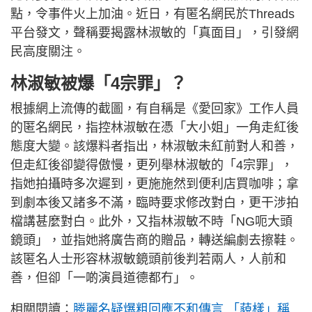
點，令事件火上加油。近日，有匿名網民於Threads
平台發文，聲稱要揭露林淑敏的「真面目」，引發網
民高度關注。
林淑敏被爆「4宗罪」？
根據網上流傳的截圖，有自稱是《愛回家》工作人員
的匿名網民，指控林淑敏在憑「大小姐」一角走紅後
態度大變。該爆料者指出，林淑敏未紅前對人和善，
但走紅後卻變得傲慢，更列舉林淑敏的「4宗罪」，
指她拍攝時多次遲到，更施施然到便利店買咖啡；拿
到劇本後又諸多不滿，臨時要求修改對白，更干涉拍
檔講甚麼對白。此外，又指林淑敏不時「NG呃大頭
鏡頭」，並指她將廣告商的贈品，轉送編劇去擦鞋。
該匿名人士形容林淑敏鏡頭前後判若兩人，人前和
善，但卻「一啲演員道德都冇」。
相關閱讀：
滕麗名疑爆粗回應不和傳言 「藐樣」稱