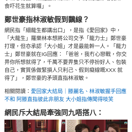
食吓花生就算囉」。
鄭世豪指林淑敏假到黐線？
網民指「細龍生都講出口」，是指《愛回家》中，
「大龍生」羅樂林本想將公司交予「龍力士」鄭世豪
打理，但亦承認「大小姐」才是最能幹一人。「龍力
士」鄭世豪就在IG回應：「爸爸，我冇心戀戰，你交
畀你所想就得了，千萬不要畀隻只不停扮好人、包裝
自己，實質係做緊損人只利己、假到癡線嘅XXX 就
得了」，鄭世豪的矛頭直指林淑敏。
相關閱讀：
愛回家大結局｜滕麗名、林淑敏握手回應
不和 阿滕直指彼此非朋友 大小姐指傳聞得啖笑
網民斥大結局牽強同九唔搭八：