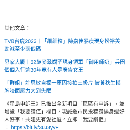
其他文章：
TVB台慶2023丨「細細粒」陳嘉佳暴瘦現身扮裕美
勁減至少兩個碼
思家大戰丨62歲麥翠嫻罕現身領軍「御用師奶」兵團
個個入行逾30年竟有人是廣告女王
「群姐」許思敏自揭一原因接拍三級片 被黃秋生摸
胸咬面壓力大到失眠
《星島申訴王》已推出全新項目「區區有申訴」，並
增設「我要讚佢」欄目，現誠邀市民投稿讚揚身邊好
人好事，共建更有愛社區。立即「我要讚佢」
︰
https://bit.ly/3uJ3yyF