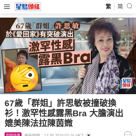
繁
简
67歲「群姐」許思敏被撞破換
衫！激罕性感露黑Bra 大膽演出
媲美陳法拉陳茵媺
更新時間：13:30 2024-02-16 HKT
即時娛樂