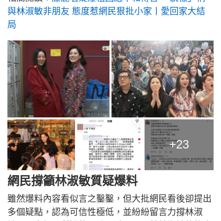
與林淑敏非朋友 態度惹網民狠批小家丨愛回家大結
局
+23
網民撐籲林淑敏質疑爆料
雖然爆料內容看似言之鑿鑿，但大批網民看後卻提出
多個疑點，認為可信性極低，並紛紛留言力撐林淑