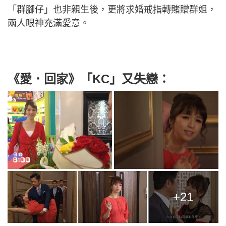
「群腳仔」也非親生後，更將求婚戒指轉賭贈群姐，
兩人眼神充滿愛意。
《愛．回家》「KC」又失戀
：
+21