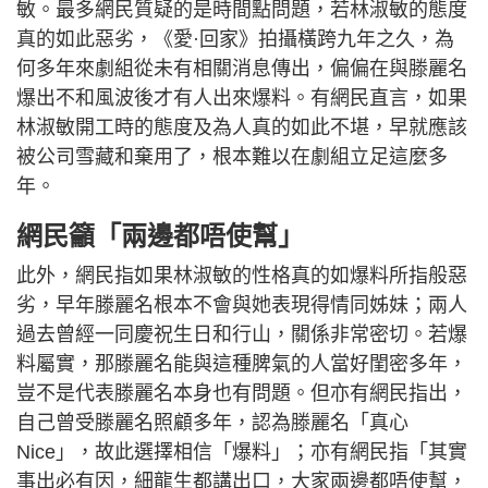
敏。最多網民質疑的是時間點問題，若林淑敏的態度
真的如此惡劣，《愛·回家》拍攝橫跨九年之久，為
何多年來劇組從未有相關消息傳出，偏偏在與滕麗名
爆出不和風波後才有人出來爆料。有網民直言，如果
林淑敏開工時的態度及為人真的如此不堪，早就應該
被公司雪藏和棄用了，根本難以在劇組立足這麼多
年。
網民籲「兩邊都唔使幫」
此外，網民指如果林淑敏的性格真的如爆料所指般惡
劣，早年滕麗名根本不會與她表現得情同姊妹；兩人
過去曾經一同慶祝生日和行山，關係非常密切。若爆
料屬實，那滕麗名能與這種脾氣的人當好閨密多年，
豈不是代表滕麗名本身也有問題。但亦有網民指出，
自己曾受滕麗名照顧多年，認為滕麗名「真心
Nice」，故此選擇相信「爆料」；亦有網民指「其實
事出必有因，細龍生都講出口，大家兩邊都唔使幫，